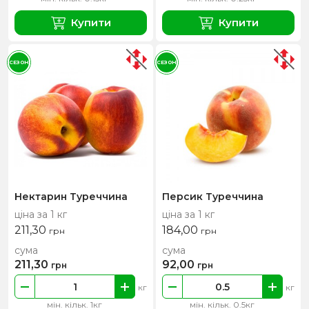
Купити
Купити
СЕЗОН
СЕЗОН
Нектарин Туреччина
Персик Туреччина
ціна за 1 кг
ціна за 1 кг
211,30
184,00
грн
грн
сума
сума
211,30
92,00
грн
грн
кг
кг
мін. кільк. 1кг
мін. кільк. 0.5кг