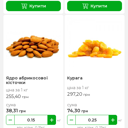
Купити
Купити
Ядро абрикосової
Курага
кісточки
ціна за 1 кг
ціна за 1 кг
297,20
грн
255,40
грн
сума
сума
38,31
74,30
грн
грн
кг
кг
мін. кільк. 0.15кг
мін. кільк. 0.25кг