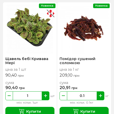
Новинка
Новинка
Щавель бебі Кривава
Помідор сушений
Мері
соломкою
ціна за 1 шт
ціна за 1 кг
90,40
209,10
грн
грн
сума
сума
90,40
20,91
грн
грн
шт
кг
мін. кільк. 1шт
мін. кільк. 0.1кг
Купити
Купити