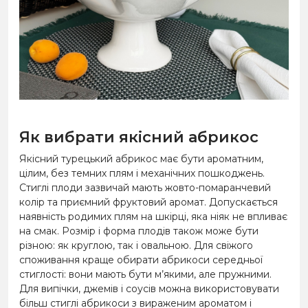
Як вибрати якісний абрикос
Якісний турецький абрикос має бути ароматним,
цілим, без темних плям і механічних пошкоджень.
Стиглі плоди зазвичай мають жовто-помаранчевий
колір та приємний фруктовий аромат. Допускається
наявність родимих плям на шкірці, яка ніяк не впливає
на смак. Розмір і форма плодів також може бути
різною: як круглою, так і овальною. Для свіжого
споживання краще обирати абрикоси середньої
стиглості: вони мають бути м’якими, але пружними.
Для випічки, джемів і соусів можна використовувати
більш стиглі абрикоси з вираженим ароматом і