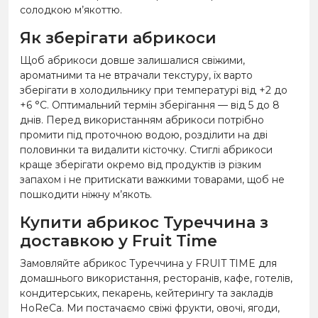
солодкою м’якоттю.
Як зберігати абрикоси
Щоб абрикоси довше залишалися свіжими,
ароматними та не втрачали текстуру, їх варто
зберігати в холодильнику при температурі від +2 до
+6 °C. Оптимальний термін зберігання — від 5 до 8
днів. Перед використанням абрикоси потрібно
промити під проточною водою, розділити на дві
половинки та видалити кісточку. Стиглі абрикоси
краще зберігати окремо від продуктів із різким
запахом і не притискати важкими товарами, щоб не
пошкодити ніжну м’якоть.
Купити абрикос Туреччина з
доставкою у Fruit Time
Замовляйте абрикос Туреччина у FRUIT TIME для
домашнього використання, ресторанів, кафе, готелів,
кондитерських, пекарень, кейтерингу та закладів
HoReCa. Ми постачаємо свіжі фрукти, овочі, ягоди,