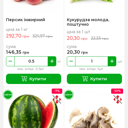
Персик інжирний
Кукурудза молода,
поштучно
ціна за 1 кг
ціна за 1 шт
292,70
321,97
грн
грн
20,30
22,33
грн
грн
сума
сума
146,35
20,30
грн
грн
кг
шт
мін. кільк. 0.5кг
мін. кільк. 1шт
Купити
Купити
-7%
-10%
СЕЗОН
СЕЗОН