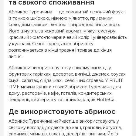
та свіжого споживання
Абрикос Туреччина — це соковитий сезонний фрукт
із тонкою шкіркою, ніжною м’якоттю, приємним
солодким смаком і легкою природною кислинкою.
Його цінують за яскравий аромат, м’яку текстуру,
красивий жовто-помаранчевий колір і універсальність
у кулінарії. Сезон турецького абрикосу
розпочинається в кінці травня і триває до кінця
липня.
Абрикоси використовують у свіжому вигляді, у
фруктових тарілках, десертах, випічці, джемах, соусах,
смузі, салатах, сніданках і сезонних стравах. У FRUIT
TIME можна купити свіжий абрикос Туреччина для
дому, ресторанів, кафе, готелів, кондитерських,
пекарень, кейтерингу та інших закладів HoReCa.
Де використовують абрикос
Абрикос Туреччина найчастіше використовують у
свіжому вигляді, додають до каш, граноли, йогуртів,
сирників, млинців, салатів, десертів і випічки. Його