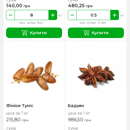
сума
сума
140,00
480,25
грн
грн
кг
кг
мін. кільк. 8кг
мін. кільк. 0.5кг
Купити
Купити
Фініки Туніс
Бадьян
ціна за 1 кг
ціна за 1 кг
215,80
986,50
грн
грн
сума
сума