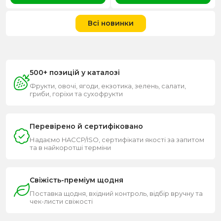
Всі новинки
500+ позицій у каталозі
Фрукти, овочі, ягоди, екзотика, зелень, салати,
гриби, горіхи та сухофрукти
Перевірено й сертифіковано
Надаємо HACCP/ISO, сертифікати якості за запитом
та в найкоротші терміни
Свіжість-преміум щодня
Поставка щодня, вхідний контроль, відбір вручну та
чек-листи свіжості