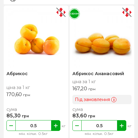
СЕЗОН
Абрикос
Абрикос Ананасовий
ціна за 1 кг
ціна за 1 кг
167,20
грн
170,60
грн
Під замовлення
i
сума
сума
85,30
83,60
грн
грн
кг
кг
мін. кільк. 0.5кг
мін. кільк. 0.5кг