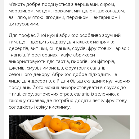
м’якоть добре поєднується з вершками, сиром,
морозивом, медом, горіхами, мигдалем, шоколадом,
ваніллю, м’ятою, ягодами, персиком, нектарином і
цитрусовими.
Для професійної кухні абрикос особливо зручний
тим, що підходить одразу для кількох напрямів:
десертів, випічки, сніданків, соусів, фруктових нарізок
і напоїв. У ресторанах і кафе абрикоси
використовують для тартів, пирогів, конфітюрів,
джемів, смузі, лимонадів, фруктових салатів і
сезонного декору. Абрикос добре підходить не
лише для десертів, а й для більш складних кулінарних
поєднань. Його можна використовувати в соусах до
птиці, сиру, запечених страв, салатів із зеленню, а
також у стравах, де потрібно додати легку фруктову
солодкість і свіжу кислинку.