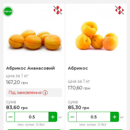
СЕЗОН
Абрикос Ананасовий
Абрикос
ціна за 1 кг
ціна за 1 кг
167,20
грн
170,60
грн
Під замовлення
i
сума
сума
83,60
85,30
грн
грн
кг
кг
мін. кільк. 0.5кг
мін. кільк. 0.5кг