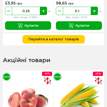
53,95
98,65
грн
грн
кг
кг
мін. кільк. 0.25кг
мін. кільк. 0.1кг
Купити
Купити
Перейти в каталог товарів
Акційні товари
-10%
-10%
СЕЗОН
СЕЗОН