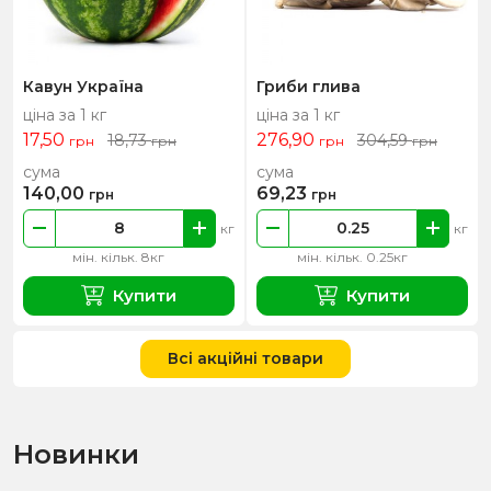
Кавун Україна
Гриби глива
ціна за 1 кг
ціна за 1 кг
17,50
276,90
18,73
304,59
грн
грн
грн
грн
сума
сума
140,00
69,23
грн
грн
кг
кг
мін. кільк. 8кг
мін. кільк. 0.25кг
Купити
Купити
Всі акційні товари
Новинки