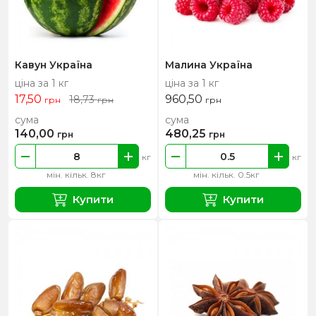
Кавун Україна
Малина Україна
ціна за 1 кг
ціна за 1 кг
17,50
960,50
18,73
грн
грн
грн
сума
сума
140,00
480,25
грн
грн
кг
кг
мін. кільк. 8кг
мін. кільк. 0.5кг
Купити
Купити