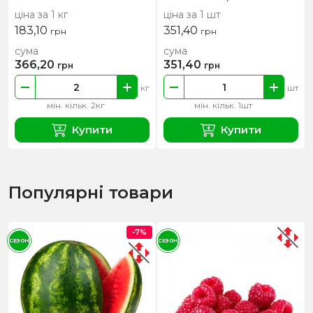
ціна за 1 кг
ціна за 1 шт
183,10
351,40
грн
грн
сума
сума
366,20
351,40
грн
грн
кг
шт
мін. кільк. 2кг
мін. кільк. 1шт
Купити
Купити
Популярні товари
-7%
СЕЗОН
СЕЗОН