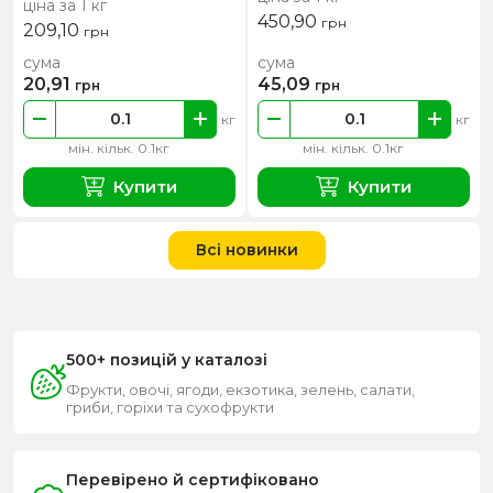
ціна за 1 кг
450,90
грн
209,10
грн
сума
сума
20,91
45,09
грн
грн
кг
кг
мін. кільк. 0.1кг
мін. кільк. 0.1кг
Купити
Купити
Всі новинки
500+ позицій у каталозі
Фрукти, овочі, ягоди, екзотика, зелень, салати,
гриби, горіхи та сухофрукти
Перевірено й сертифіковано