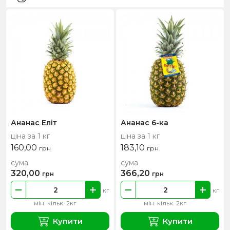
Ананас Еліт
Ананас 6-ка
ціна за 1 кг
ціна за 1 кг
160,00
183,10
грн
грн
сума
сума
320,00
366,20
грн
грн
кг
кг
мін. кільк. 2кг
мін. кільк. 2кг
Купити
Купити