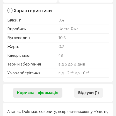
Характеристики
Білки, г
0.4
Виробник
Коста-Ріка
Вуглеводи, г
10.6
Жири, г
0.2
Калорії, ккал
49
Термін зберігання
від 5 до 8 днів
Умови зберігання
від +2 t° до +6 t°
Корисна інформація
Відгуки (1)
Ананас Dole має соковиту, яскраво-виражену м'якоть,