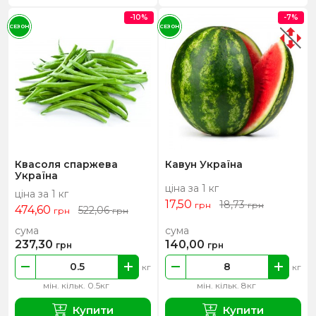
-10%
-7%
СЕЗОН
СЕЗОН
Квасоля спаржева
Кавун Україна
Україна
ціна за 1 кг
ціна за 1 кг
17,50
18,73
грн
грн
474,60
522,06
грн
грн
сума
сума
237,30
140,00
грн
грн
кг
кг
мін. кільк. 0.5кг
мін. кільк. 8кг
Купити
Купити