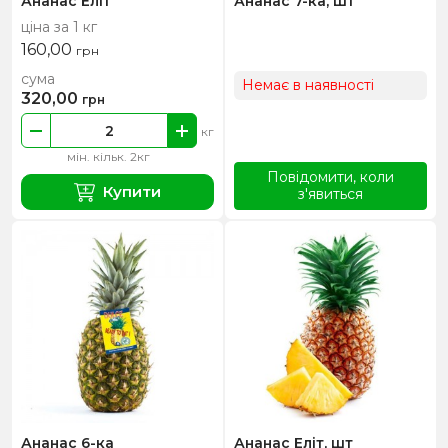
Ананас Еліт
Ананас 7-ка, шт
ціна за 1 кг
160,00
грн
сума
Немає в наявності
320,00
грн
кг
мін. кільк. 2кг
Повідомити, коли
Купити
з'явиться
Ананас 6-ка
Ананас Еліт, шт