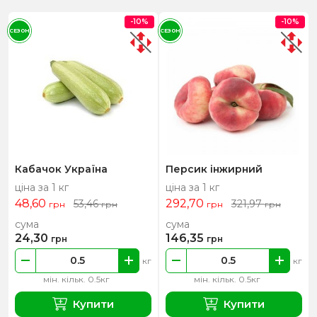
-10%
-10%
СЕЗОН
СЕЗОН
Кабачок Україна
Персик інжирний
ціна за 1 кг
ціна за 1 кг
48,60
292,70
53,46
321,97
грн
грн
грн
грн
сума
сума
24,30
146,35
грн
грн
кг
кг
мін. кільк. 0.5кг
мін. кільк. 0.5кг
Купити
Купити