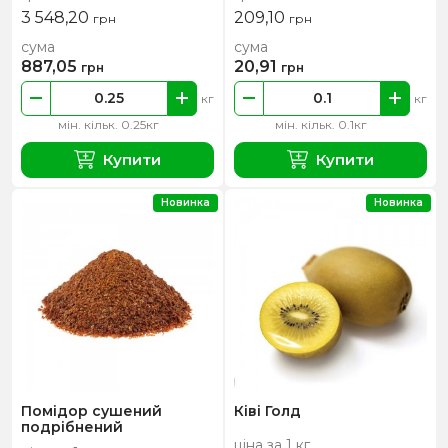
3 548,20
209,10
грн
грн
сума
сума
887,05
20,91
грн
грн
кг
кг
мін. кільк. 0.25кг
мін. кільк. 0.1кг
Купити
Купити
Новинка
Новинка
Помідор сушений
Ківі Голд
подрібнений
ціна за 1 кг