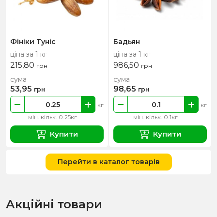
Фініки Туніс
Бадьян
ціна за 1 кг
ціна за 1 кг
215,80
986,50
грн
грн
сума
сума
53,95
98,65
грн
грн
кг
кг
мін. кільк. 0.25кг
мін. кільк. 0.1кг
Купити
Купити
Перейти в каталог товарів
Акційні товари