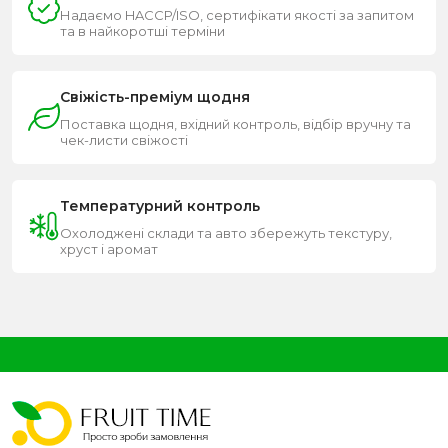
Надаємо HACCP/ISO, сертифікати якості за запитом
та в найкоротші терміни
Свіжість-преміум щодня
Поставка щодня, вхідний контроль, відбір вручну та
чек-листи свіжості
Температурний контроль
Охолоджені склади та авто збережуть текстуру,
хруст і аромат