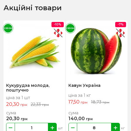
Акційні товари
-10%
-7%
СЕЗОН
СЕЗОН
Кукурудза молода,
Кавун Україна
поштучно
ціна за 1 кг
ціна за 1 шт
17,50
18,73
грн
грн
20,30
22,33
грн
грн
сума
сума
20,30
140,00
грн
грн
шт
кг