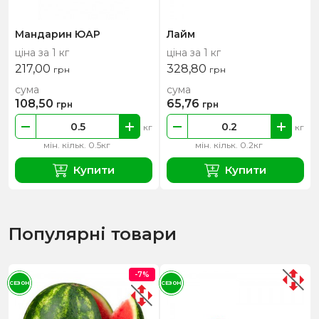
Мандарин ЮАР
Лайм
ціна за 1 кг
ціна за 1 кг
217,00
328,80
грн
грн
сума
сума
108,50
65,76
грн
грн
кг
кг
мін. кільк. 0.5кг
мін. кільк. 0.2кг
Купити
Купити
Популярні товари
-7%
СЕЗОН
СЕЗОН