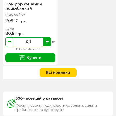
Помідор сушений
подрібнений
ціна за 1 кг
209,10
грн
сума
20,91
грн
кг
мін. кільк. 0.1кг
Купити
Всі новинки
500+ позицій у каталозі
Фрукти, овочі, ягоди, екзотика, зелень, салати,
гриби, горіхи та сухофрукти