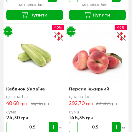
мін. кільк. 1шт
мін. кільк. 8кг
Купити
Купити
-10%
-10%
СЕЗОН
СЕЗОН
Кабачок Україна
Персик інжирний
ціна за 1 кг
ціна за 1 кг
48,60
292,70
53,46
321,97
грн
грн
грн
грн
сума
сума
24,30
146,35
грн
грн
кг
кг