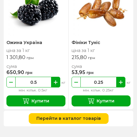
Ожина Україна
Фініки Туніс
ціна за 1 кг
ціна за 1 кг
1 301,80
215,80
грн
грн
сума
сума
650,90
53,95
грн
грн
кг
кг
мін. кільк. 0.5кг
мін. кільк. 0.25кг
Купити
Купити
Перейти в каталог товарів