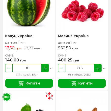
Кавун Україна
Малина Україна
ціна за 1 кг
ціна за 1 кг
17,50
960,50
18,73
грн
грн
грн
сума
сума
140,00
480,25
грн
грн
кг
кг
мін. кільк. 8кг
мін. кільк. 0.5кг
Купити
Купити
СЕЗОН