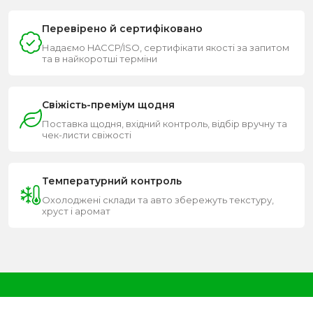
Перевірено й сертифіковано
Надаємо HACCP/ISO, сертифікати якості за запитом
та в найкоротші терміни
Свіжість-преміум щодня
Поставка щодня, вхідний контроль, відбір вручну та
чек-листи свіжості
Температурний контроль
Охолоджені склади та авто збережуть текстуру,
хруст і аромат