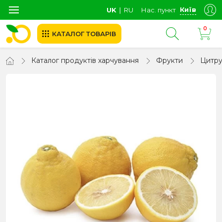
Київ
UK
∣
RU
Нас. пункт
0
КАТАЛОГ ТОВАРІВ
Каталог продуктів харчування
Фрукти
Цитру