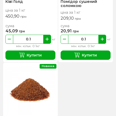
Ківі Голд
Помідор сушений
соломкою
ціна за 1 кг
ціна за 1 кг
450,90
грн
209,10
грн
сума
сума
45,09
20,91
грн
грн
кг
кг
мін. кільк. 0.1кг
мін. кільк. 0.1кг
Купити
Купити
Новинка