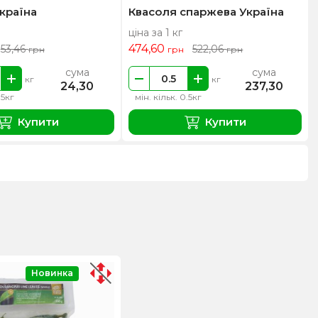
країна
Квасоля спаржева Україна
ціна за 1 кг
474,60
53,46
522,06
грн
грн
грн
сума
сума
кг
кг
24,30
237,30
.5кг
мін. кільк. 0.5кг
Купити
Купити
Новинка