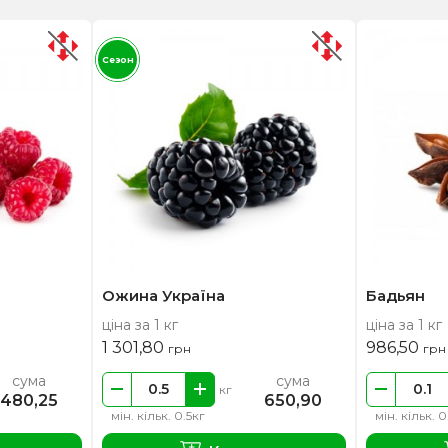
Сезон
Ожина Україна
Бадьян
ціна за 1 кг
ціна за 1 кг
1 301,80
986,50
грн
грн
сума
сума
кг
480,25
650,90
мін. кільк. 0.5кг
мін. кільк. 0