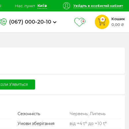
Київ
U
Нас. пункт
Увійдіть в особистий кабінет
Кошик
0
(067) 000-20-10
0
0,00 ₴
оли з'явиться
Сезонність
Червень; Липень
Умови зберігання
від +4 t° до +10 t°