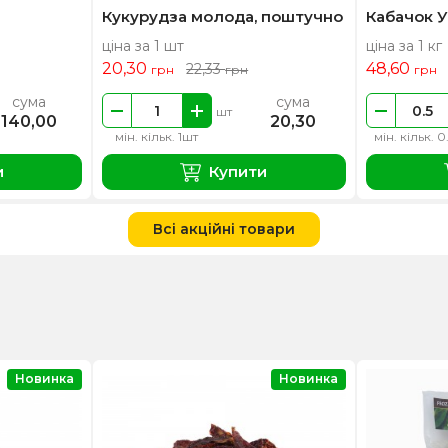
Кукурудза молода, поштучно
Кабачок У
ціна за 1 шт
ціна за 1 кг
20,30
48,60
22,33
грн
грн
грн
сума
сума
шт
140,00
20,30
мін. кільк. 1шт
мін. кільк. 0
и
Купити
Всі акційні товари
Новинка
Новинка