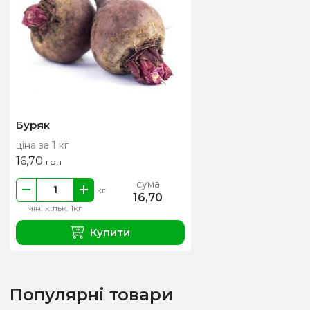
Буряк
ціна за 1 кг
16,70
грн
сума
кг
16,70
мін. кільк. 1кг
Купити
Популярні товари