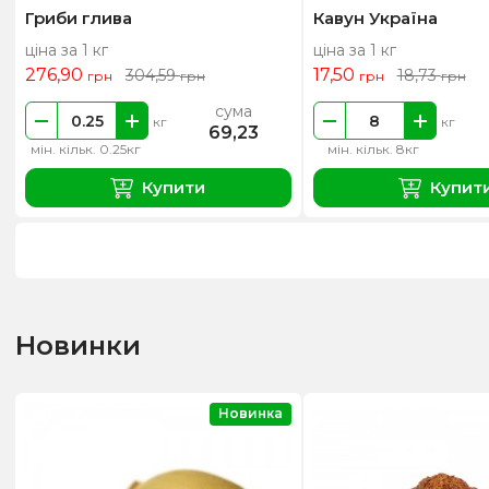
Гриби глива
Кавун Україна
ціна за 1 кг
ціна за 1 кг
276,90
17,50
304,59
18,73
грн
грн
грн
грн
сума
кг
кг
69,23
мін. кільк. 0.25кг
мін. кільк. 8кг
Купити
Купит
Новинки
Новинка