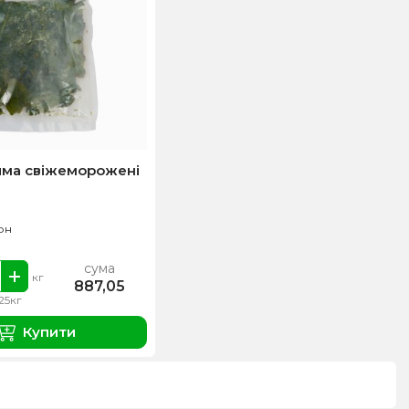
йма свіжеморожені
рн
сума
кг
887,05
.25кг
Купити