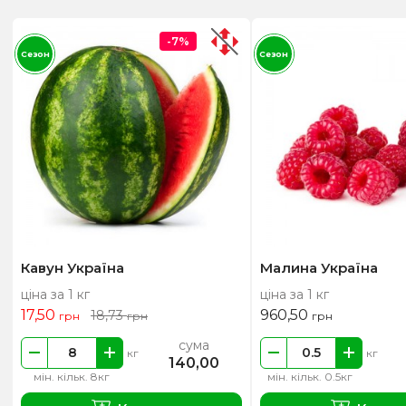
-7%
Сезон
Сезон
Кавун Україна
Малина Україна
ціна за 1 кг
ціна за 1 кг
17,50
960,50
18,73
грн
грн
грн
сума
кг
кг
140,00
мін. кільк. 8кг
мін. кільк. 0.5кг