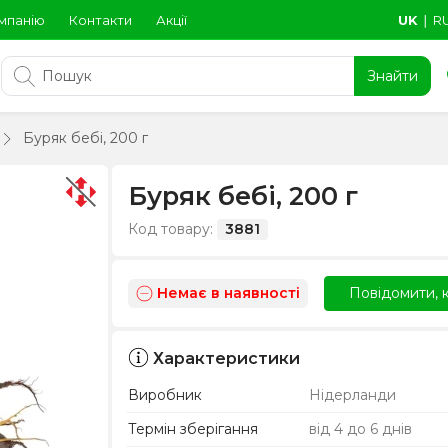
мпанію
Контакти
Акції
UK
∣
R
Знайти
Буряк бебі, 200 г
Буряк бебі, 200 г
Код товару:
3881
Немає в наявності
Повідомити, к
Характеристики
Виробник
Нідерланди
Термін зберігання
від 4 до 6 днів