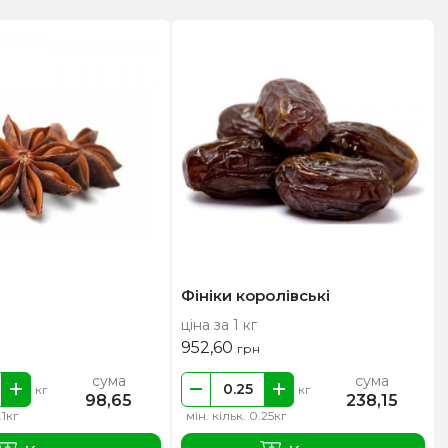
Фініки королівські
ціна за 1 кг
952,60
грн
сума
сума
кг
кг
98,65
238,15
.1кг
мін. кільк. 0.25кг