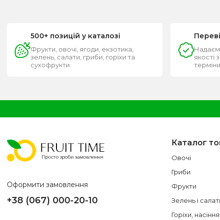
500+ позицій у каталозі
Перев
Фрукти, овочі, ягоди, екзотика,
Надаєм
зелень, салати, гриби, горіхи та
якості 
сухофрукти
термін
Каталог то
Овочі
Гриби
Оформити замовлення
Фрукти
+38 (067) 000-20-10
Зелень і салат
Горіхи, насіння