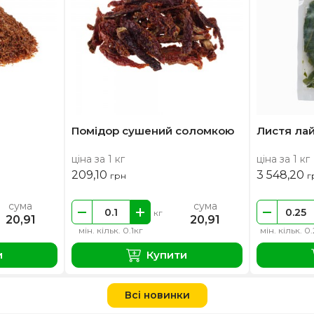
Помідор сушений соломкою
Листя ла
ціна за 1 кг
ціна за 1 кг
209,10
3 548,20
грн
г
сума
сума
кг
20,91
20,91
мін. кільк. 0.1кг
мін. кільк. 0
и
Купити
Всі новинки