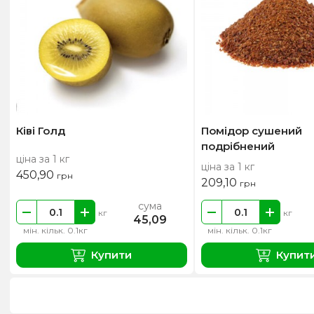
Ківі Голд
Помідор сушений
подрібнений
ціна за 1 кг
ціна за 1 кг
450,90
грн
209,10
грн
сума
кг
кг
45,09
мін. кільк. 0.1кг
мін. кільк. 0.1кг
Купити
Купит