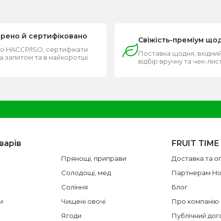
ірено й сертифіковано
Свіжість-преміум що
о HACCP/ISO, сертифікати
Поставка щодня, вхідний
за запитом та в найкоротші
відбір вручну та чек-лис
и
варів
FRUIT TIME
Прянощі, приправи
Доставка та о
Солодощі, мед
Партнерам H
Соління
Блог
и
Чищені овочі
Про компанію
Ягоди
Публічний дог