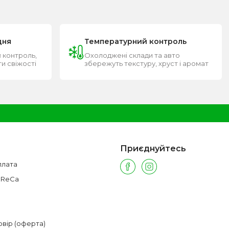
дня
Температурний контроль
 контроль,
Охолоджені склади та авто
ти свіжості
збережуть текстуру, хруст і аромат
Приєднуйтесь
плата
oReCa
овір (оферта)