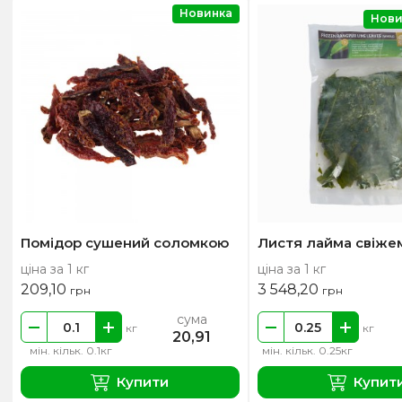
Новинка
Нови
Помідор сушений соломкою
Листя лайма свіже
ціна за 1 кг
ціна за 1 кг
209,10
3 548,20
грн
грн
сума
кг
кг
20,91
мін. кільк. 0.1кг
мін. кільк. 0.25кг
Купити
Купит