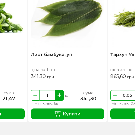
Лист бамбука, уп
Тархун Ук
ціна за 1 шт
ціна за 1 кг
341,30
865,60
грн
грн
сума
сума
шт
21,47
341,30
мін. кільк. 1шт
мін. кільк. 0
и
Купити