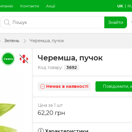
мпанію
Контакти
Акції
UK
∣
R
Знайти
Зелень
Черемша, пучок
Черемша, пучок
Сезон
Код товару:
3692
Немає в наявності
Повідомити, к
Ціна за 1 шт
62,20
грн
Характеристики