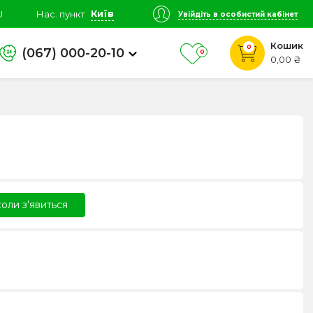
Київ
U
Нас. пункт
Увійдіть в особистий кабінет
Кошик
0
(067) 000-20-10
0
0,00 ₴
оли з'явиться