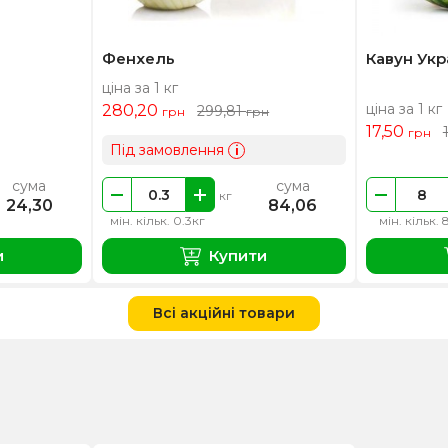
Фенхель
Кавун Укр
ціна за 1 кг
ціна за 1 кг
280,20
299,81
грн
грн
17,50
грн
Під замовлення
i
сума
сума
кг
24,30
84,06
мін. кільк. 0.3кг
мін. кільк. 
и
Купити
Всі акційні товари