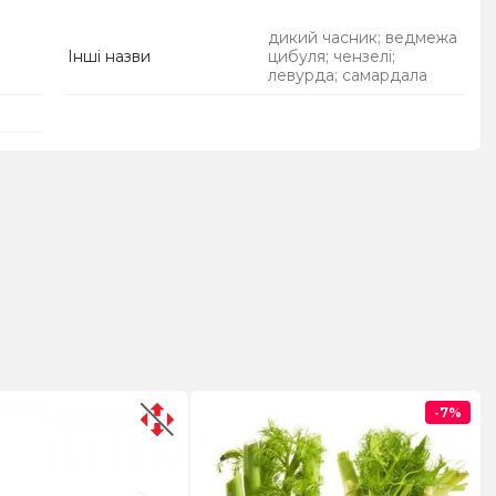
дикий часник; ведмежа
Інші назви
цибуля; чензелі;
левурда; самардала
-7%