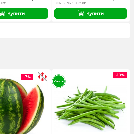
.1кг
мін. кільк. 0.25кг
Купити
Купити
-10%
-7%
Сезон