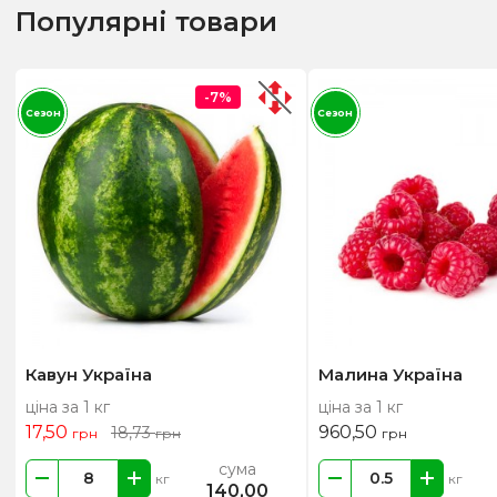
Популярні товари
-7%
Сезон
Сезон
Кавун Україна
Малина Україна
ціна за 1 кг
ціна за 1 кг
17,50
960,50
18,73
грн
грн
грн
сума
кг
кг
140,00