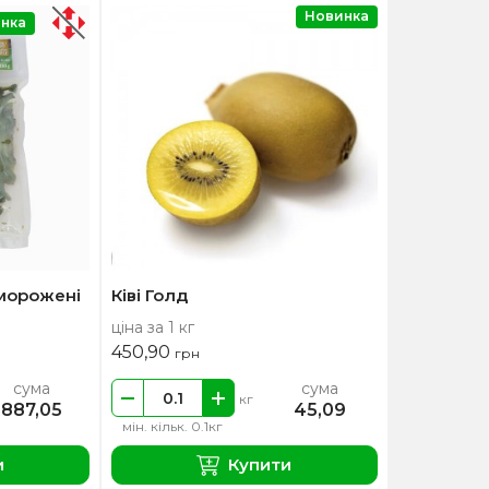
Новинка
нка
морожені
Ківі Голд
ціна за 1 кг
450,90
грн
сума
сума
кг
887,05
45,09
мін. кільк. 0.1кг
и
Купити