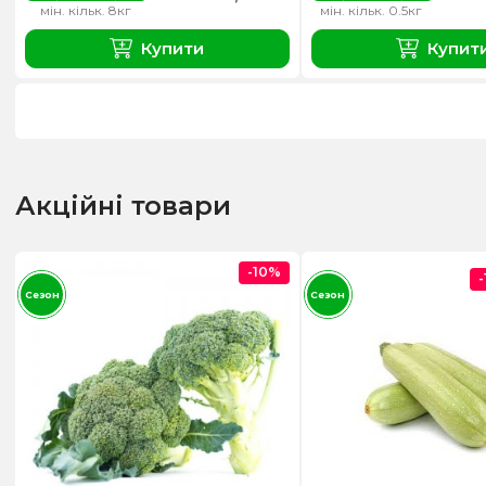
мін. кільк. 8кг
мін. кільк. 0.5кг
Купити
Купит
Акційні товари
-10%
Сезон
Сезон