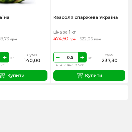
аїна
Квасоля спаржева Україна
ціна за 1 кг
474,60
18,73
522,06
грн
грн
грн
сума
сума
кг
кг
140,00
237,30
8кг
мін. кільк. 0.5кг
Купити
Купити