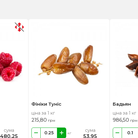
Фініки Туніс
Бадьян
ціна за 1 кг
ціна за 1 кг
215,80
986,50
грн
грн
сума
сума
кг
480,25
53,95