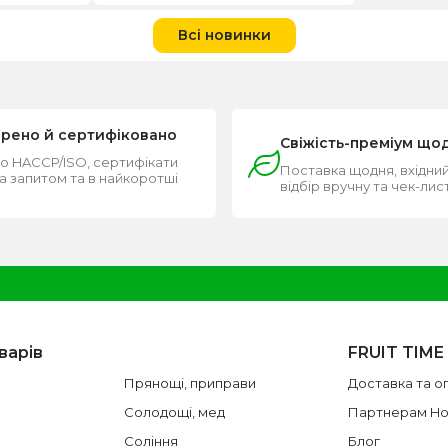
Всі новинки
ірено й сертифіковано
Свіжість-преміум що
о HACCP/ISO, сертифікати
Поставка щодня, вхідний
за запитом та в найкоротші
відбір вручну та чек-лис
и
варів
FRUIT TIME
Прянощі, приправи
Доставка та о
Солодощі, мед
Партнерам H
Соління
Блог