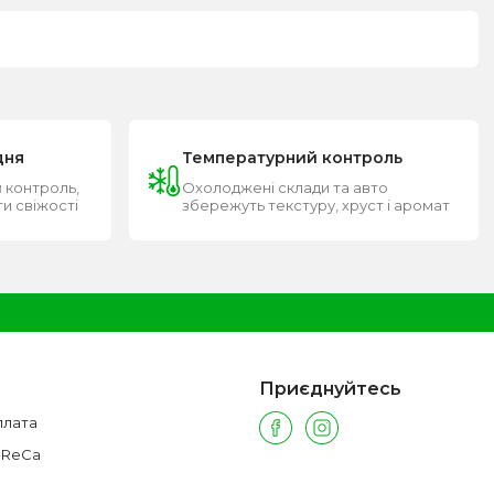
дня
Температурний контроль
 контроль,
Охолоджені склади та авто
ти свіжості
збережуть текстуру, хруст і аромат
Приєднуйтесь
плата
oReCa