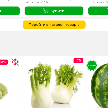
мін. кільк. 0.25кг
мін. кільк. 0
и
Купити
Перейти в каталог товарів
-7%
-10%
Сезон