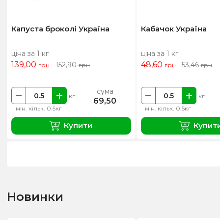
Капуста броколі Україна
Кабачок Україна
ціна за 1 кг
ціна за 1 кг
139,00
48,60
152,90
53,46
грн
грн
грн
грн
сума
кг
кг
69,50
мін. кільк. 0.5кг
мін. кільк. 0.5кг
Купити
Купит
Новинки