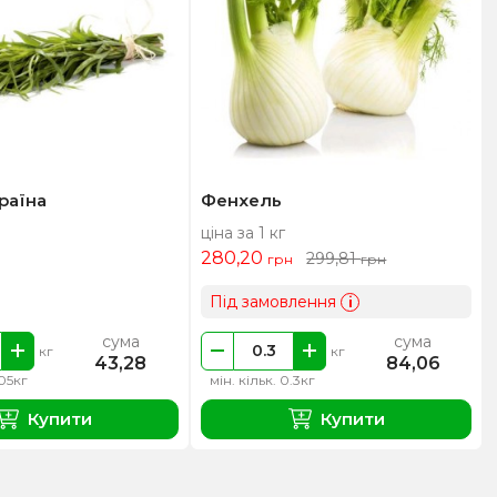
раїна
Фенхель
ціна за 1 кг
280,20
299,81
грн
грн
Під замовлення
i
сума
сума
кг
кг
43,28
84,06
.05кг
мін. кільк. 0.3кг
Купити
Купити