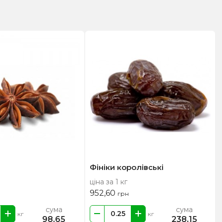
Фініки королівські
ціна за 1 кг
952,60
грн
сума
сума
кг
кг
98,65
238,15