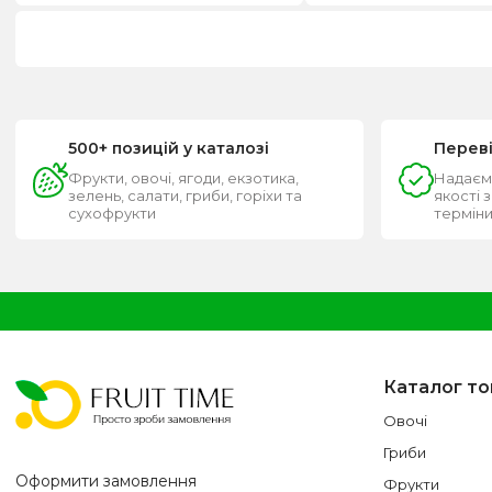
500+ позицій у каталозі
Перев
Фрукти, овочі, ягоди, екзотика,
Надаєм
зелень, салати, гриби, горіхи та
якості 
сухофрукти
термін
Каталог то
Овочі
Гриби
Оформити замовлення
Фрукти