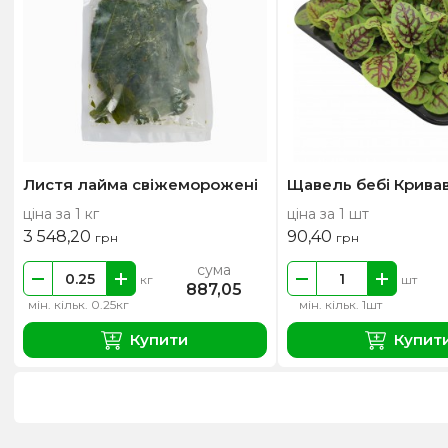
Листя лайма свіжеморожені
Щавель бебі Кривав
ціна за 1 кг
ціна за 1 шт
3 548,20
90,40
грн
грн
сума
кг
шт
887,05
мін. кільк. 0.25кг
мін. кільк. 1шт
Купити
Купит