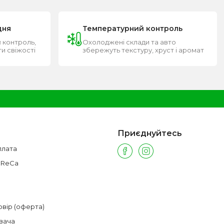
дня
Температурний контроль
 контроль,
Охолоджені склади та авто
ти свіжості
збережуть текстуру, хруст і аромат
Приєднуйтесь
плата
oReCa
овір (оферта)
вача