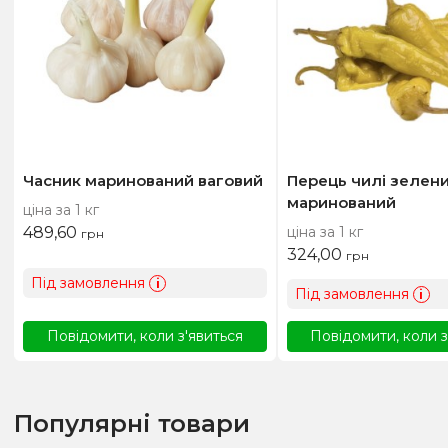
Часник маринований ваговий
Перець чилі зелен
маринований
ціна за 1 кг
489,60
ціна за 1 кг
грн
324,00
грн
Під замовлення
i
Під замовлення
i
Повідомити, коли з'явиться
Повідомити, коли з
Популярні товари