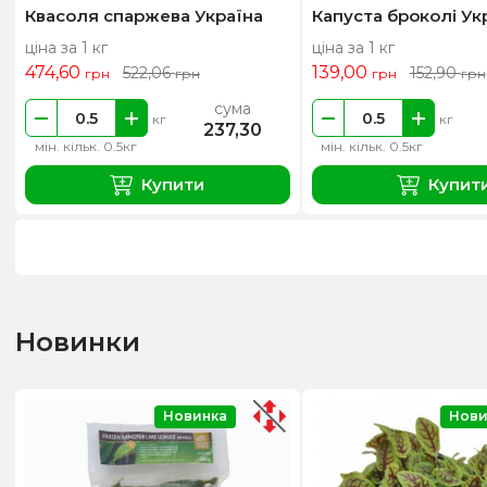
Квасоля спаржева Україна
Капуста броколі Ук
ціна за 1 кг
ціна за 1 кг
474,60
139,00
522,06
152,90
грн
грн
грн
грн
сума
кг
кг
237,30
мін. кільк. 0.5кг
мін. кільк. 0.5кг
Купити
Купит
Новинки
Новинка
Нови