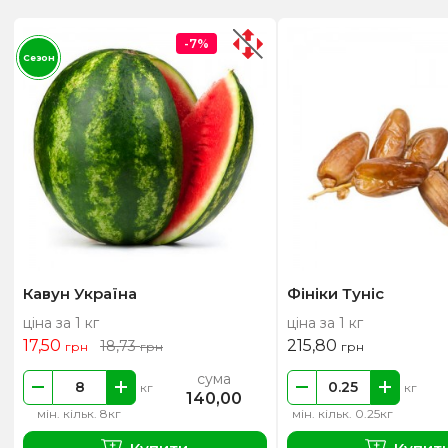
-7%
Сезон
Кавун Україна
Фініки Туніс
ціна за 1 кг
ціна за 1 кг
17,50
215,80
18,73
грн
грн
грн
сума
кг
кг
140,00
мін. кільк. 8кг
мін. кільк. 0.25кг