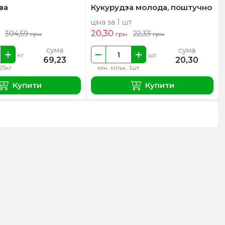
ва
Кукурудза молода, поштучно
ціна за 1 шт
20,30
304,59
22,33
грн
грн
грн
сума
сума
кг
шт
69,23
20,30
.25кг
мін. кільк. 1шт
Купити
Купити