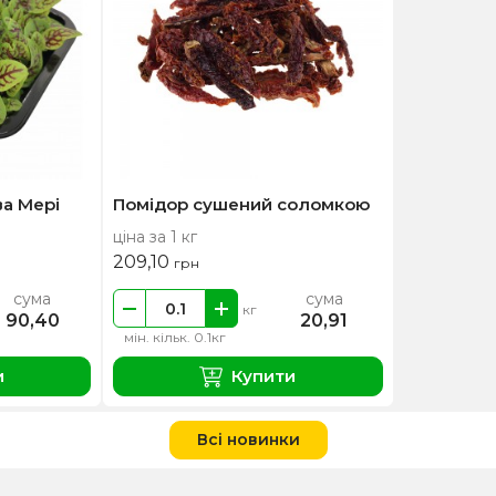
а Мері
Помідор сушений соломкою
ціна за 1 кг
209,10
грн
сума
сума
кг
90,40
20,91
мін. кільк. 0.1кг
и
Купити
Всі новинки