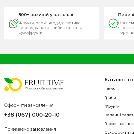
500+ позицій у каталозі
Перев
Фрукти, овочі, ягоди, екзотика,
Надаєм
зелень, салати, гриби, горіхи та
якості 
сухофрукти
термін
Каталог то
Овочі
Гриби
Оформити замовлення
Фрукти
+38 (067) 000-20-10
Зелень і салат
Горіхи, насіння
Приймаємо замовлення
Сухофрукти і 