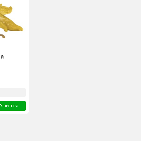
ий
'явиться