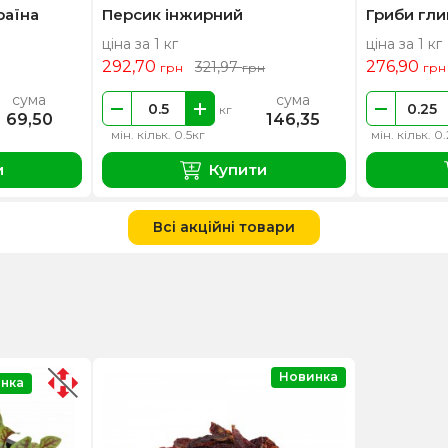
раїна
Персик інжирний
Гриби гли
ціна за 1 кг
ціна за 1 кг
292,70
276,90
321,97
грн
грн
грн
сума
сума
кг
69,50
146,35
мін. кільк. 0.5кг
мін. кільк. 0
и
Купити
Всі акційні товари
Новинка
нка