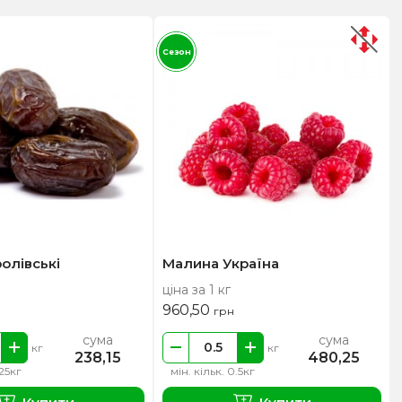
Сезон
ролівські
Малина Україна
ціна за 1 кг
960,50
грн
сума
сума
кг
кг
238,15
480,25
.25кг
мін. кільк. 0.5кг