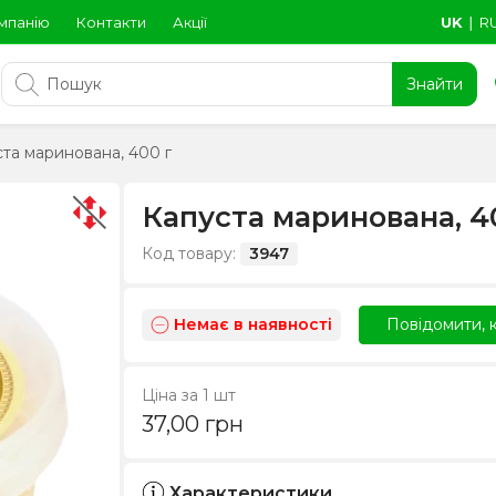
мпанію
Контакти
Акції
UK
∣
R
Знайти
та маринована, 400 г
Капуста маринована, 4
Код товару:
3947
Немає в наявності
Повідомити, к
Ціна за 1 шт
37,00
грн
Характеристики