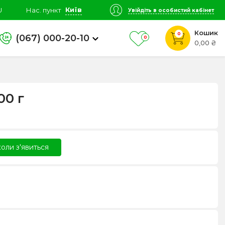
Київ
U
Нас. пункт
Увійдіть в особистий кабінет
Кошик
0
(067) 000-20-10
0
0,00 ₴
00 г
оли з'явиться