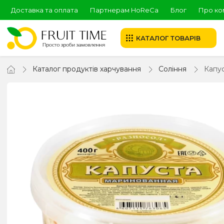
Доставка та оплата
Партнерам HoReCa
Блог
Про ко
КАТАЛОГ ТОВАРІВ
Каталог продуктів харчування
Соління
Капус