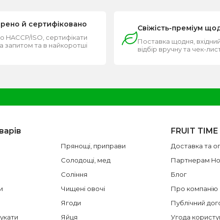
ірено й сертифіковано
Свіжість-преміум що
о HACCP/ISO, сертифікати
Поставка щодня, вхідний
за запитом та в найкоротші
відбір вручну та чек-лис
и
варів
FRUIT TIME
Прянощі, приправи
Доставка та о
Солодощі, мед
Партнерам H
Соління
Блог
и
Чищені овочі
Про компанію
Ягоди
Публічний дог
цукати
Яйця
Угода користу