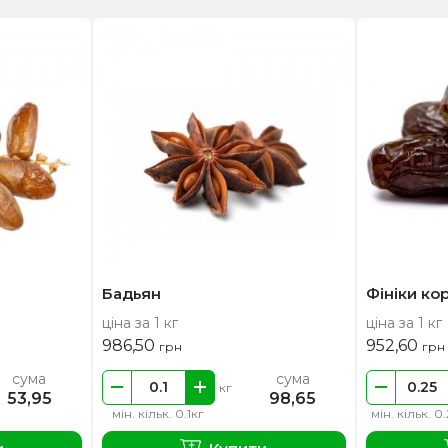
Бадьян
Фініки ко
ціна за 1 кг
ціна за 1 кг
986,50
952,60
грн
грн
сума
сума
кг
53,95
98,65
мін. кільк. 0.1кг
мін. кільк. 0