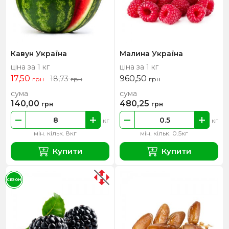
Кавун Україна
Малина Україна
ціна за 1 кг
ціна за 1 кг
17,50
960,50
18,73
грн
грн
грн
сума
сума
140,00
480,25
грн
грн
кг
кг
мін. кільк. 8кг
мін. кільк. 0.5кг
Купити
Купити
СЕЗОН