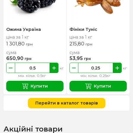
Ожина Україна
Фініки Туніс
ціна за 1 кг
ціна за 1 кг
1 301,80
215,80
грн
грн
сума
сума
650,90
53,95
грн
грн
кг
кг
мін. кільк. 0.5кг
мін. кільк. 0.25кг
Купити
Купити
Перейти в каталог товарів
Акційні товари