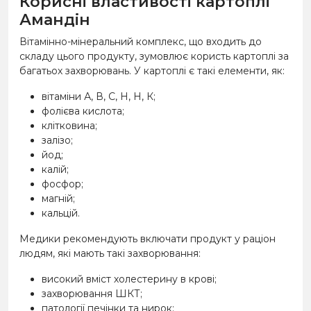
Корисні властивості картоплі
Амандін
Вітамінно-мінеральний комплекс, що входить до
складу цього продукту, зумовлює користь картоплі за
багатьох захворювань. У картоплі є такі елементи, як:
вітаміни А, В, С, Н, Н, К;
фолієва кислота;
клітковина;
залізо;
йод;
калій;
фосфор;
магній;
кальцій.
Медики рекомендують включати продукт у раціон
людям, які мають такі захворювання:
високий вміст холестерину в крові;
захворювання ШКТ;
патології печінки та нирок;