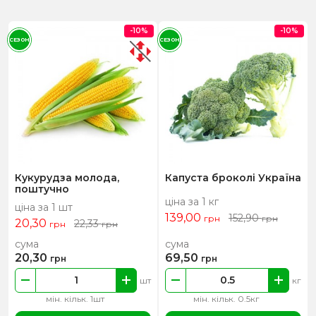
-10%
-10%
СЕЗОН
СЕЗОН
Кукурудза молода,
Капуста броколі Україна
поштучно
ціна за 1 кг
ціна за 1 шт
139,00
152,90
грн
грн
20,30
22,33
грн
грн
сума
сума
20,30
69,50
грн
грн
шт
кг
мін. кільк. 1шт
мін. кільк. 0.5кг