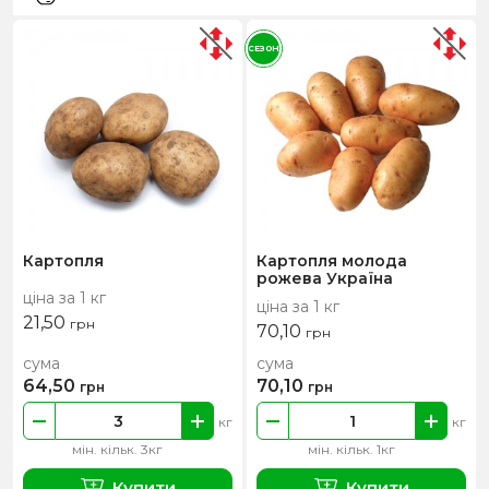
СЕЗОН
Картопля
Картопля молода
рожева Україна
ціна за 1 кг
ціна за 1 кг
21,50
грн
70,10
грн
сума
сума
64,50
70,10
грн
грн
кг
кг
мін. кільк. 3кг
мін. кільк. 1кг
Купити
Купити