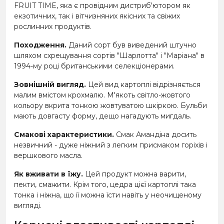
FRUIT TIME, яка є провідним дистриб'ютором як
екзотичних, так і вітчизняних якісних та свіжих
рослинних продуктів.
Походження.
Даний сорт був виведений штучно
шляхом схрещування сортів "Шарлотта" і "Маріана" в
1994-му році британськими селекціонерами.
Зовнішній вигляд.
Цей вид картоплі відрізняється
малим вмістом крохмалю. М'якоть світло-жовтого
кольору вкрита тонкою жовтуватою шкіркою. Бульби
мають довгасту форму, дещо нагадують мигдаль.
Смакові характеристики.
Смак Амандіна досить
незвичний - дуже ніжний з легким присмаком горіхів і
вершкового масла.
Як вживати в їжу.
Цей продукт можна варити,
пекти, смажити. Крім того, цедра цієї картоплі така
тонка і ніжна, що її можна їсти навіть у неочищеному
вигляді.