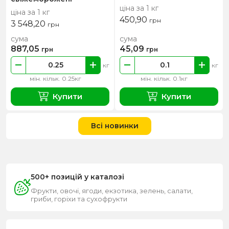
ціна за 1 кг
ціна за 1 кг
450,90
грн
3 548,20
грн
сума
сума
887,05
45,09
грн
грн
кг
кг
мін. кільк. 0.25кг
мін. кільк. 0.1кг
Купити
Купити
Всі новинки
500+ позицій у каталозі
Фрукти, овочі, ягоди, екзотика, зелень, салати,
гриби, горіхи та сухофрукти