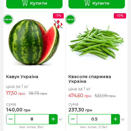
Купити
Купити
-7%
-10%
СЕЗОН
СЕЗОН
Кавун Україна
Квасоля спаржева
Україна
ціна за 1 кг
ціна за 1 кг
17,50
18,73
грн
грн
474,60
522,06
грн
грн
сума
сума
140,00
237,30
грн
грн
кг
кг
мін. кільк. 8кг
мін. кільк. 0.5кг