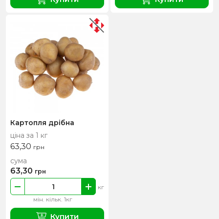
Картопля дрібна
ціна за 1 кг
63,30
грн
сума
63,30
грн
кг
мін. кільк. 1кг
Купити