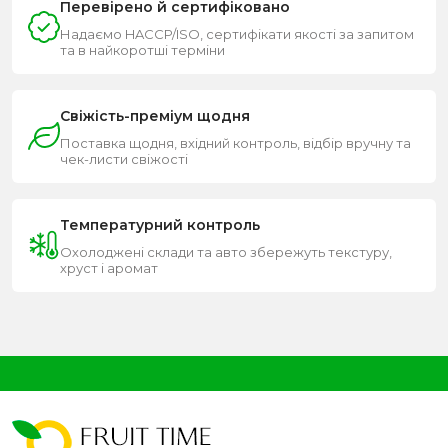
Перевірено й сертифіковано
Надаємо HACCP/ISO, сертифікати якості за запитом
та в найкоротші терміни
Свіжість-преміум щодня
Поставка щодня, вхідний контроль, відбір вручну та
чек-листи свіжості
Температурний контроль
Охолоджені склади та авто збережуть текстуру,
хруст і аромат