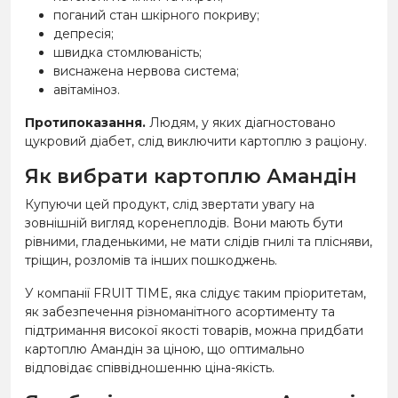
поганий стан шкірного покриву;
депресія;
швидка стомлюваність;
виснажена нервова система;
авітаміноз.
Протипоказання.
Людям, у яких діагностовано
цукровий діабет, слід виключити картоплю з раціону.
Як вибрати картоплю Амандін
Купуючи цей продукт, слід звертати увагу на
зовнішній вигляд коренеплодів. Вони мають бути
рівними, гладенькими, не мати слідів гнилі та плісняви,
тріщин, розломів та інших пошкоджень.
У компанії FRUIT TIME, яка слідує таким пріоритетам,
як забезпечення різноманітного асортименту та
підтримання високої якості товарів, можна придбати
картоплю Амандін за ціною, що оптимально
відповідає співвідношенню ціна-якість.