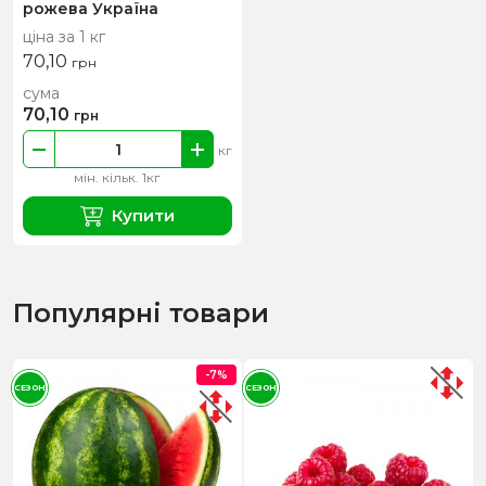
рожева Україна
ціна за 1 кг
70,10
грн
сума
70,10
грн
кг
мін. кільк. 1кг
Купити
Популярні товари
-7%
СЕЗОН
СЕЗОН