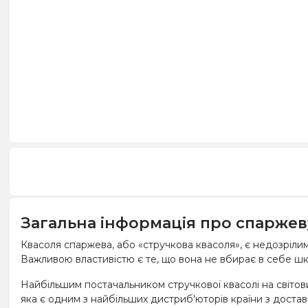
Загальна інформація про спарже
Квасоля спаржева, або «стручкова квасоля», є недозріли
Важливою властивістю є те, що вона не вбирає в себе шкід
Найбільшим постачальником стручкової квасолі на світови
яка є одним з найбільших дистриб'юторів країни з доставки