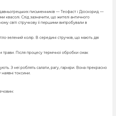
х давньогрецьких письменників — Теофаст і Діоскорид —
ми квасолі. Слід зазначити, що жителі античного
сному світі стручкову її першими випробували в
ло-зелений колір. В середині стручків, що мають дві
м трави. Після процесу термічної обробки смак
ть. З неї роблять салати, рагу, гарніри. Вона прекрасно
 наявні токсини.
ечовин: