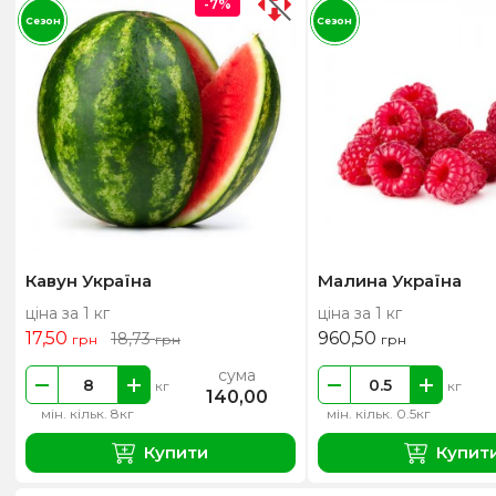
-7%
Сезон
Сезон
Кавун Україна
Малина Україна
ціна за 1 кг
ціна за 1 кг
17,50
960,50
18,73
грн
грн
грн
сума
кг
кг
140,00
мін. кільк. 8кг
мін. кільк. 0.5кг
Купити
Купит