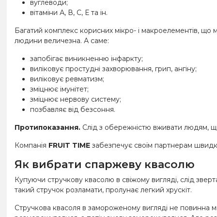
вуглеводи;
вітаміни А, В, С, Е та ін.
Багатий комплекс корисних мікро- і макроелементів, що м
людини величезна. А саме:
запобігає виникненню інфаркту;
виліковує простудні захворювання, грип, ангіну;
виліковує ревматизм;
зміцнює імунітет;
зміцнює нервову систему;
позбавляє від безсоння.
Протипоказання.
Слід з обережністю вживати людям, що
Компанія
FRUIT TIME
забезпечує своїм партнерам швидку
Як вибрати спаржеву квасолю
Купуючи стручкову квасолю в свіжому вигляді, слід зверта
такий стручок розламати, пролунає легкий хрускіт.
Стручкова квасоля в замороженому вигляді не повинна м