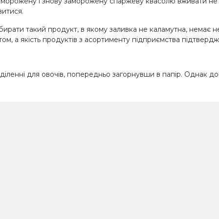
зморожену і знову заморожену спаржеву квасолю вживати не м
витися.
рати такий продукт, в якому заливка не каламутна, немає не
м, а якість продуктів з асортименту підприємства підтвер
діленні для овочів, попередньо загорнувши в папір. Однак дов