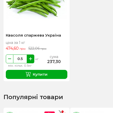
Квасоля спаржева Україна
ціна за 1 кг
474,60
522,06
грн
грн
сума
кг
237,30
мін. кільк. 0.5кг
Купити
Популярні товари