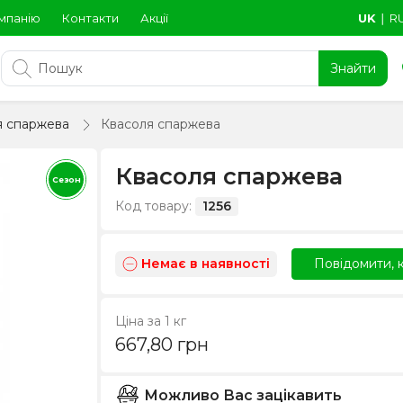
мпанію
Контакти
Акції
UK
∣
R
Знайти
я спаржева
Квасоля спаржева
Квасоля спаржева
Сезон
Код товару:
1256
Немає в наявності
Повідомити, к
Ціна за 1 кг
667,80
грн
Можливо Вас зацікавить