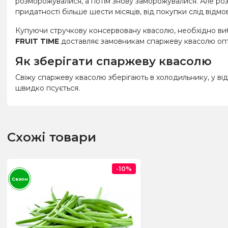
розморожувалися, а потім знову заморожувалися. Але ро
придатності більше шести місяців, від покупки слід відмо
Купуючи стручкову консервовану квасолю, необхідно виби
FRUIT TIME
доставляє замовникам спаржеву квасолю опто
Як зберігати спаржеву квасолю
Свіжу спаржеву квасолю зберігають в холодильнику, у від
швидко псується.
Схожі товари
-10%
Сезон