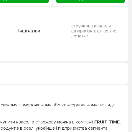
стручкова квасоля;
Інші назви
шпарагівка; шпараги;
лопатки
 в свіжому, замороженому або консервованому вигляді.
ні купити квасолю спаржеву можна в компанії
FRUIT TIME
,
продуктів в оселі українців і підприємства сегмента