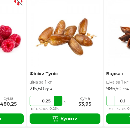
Фініки Туніс
Бадьян
ціна за 1 кг
ціна за 1 кг
215,80
986,50
грн
грн
сума
сума
кг
480,25
53,95
мін. кільк. 0.25кг
мін. кільк. 0
и
Купити