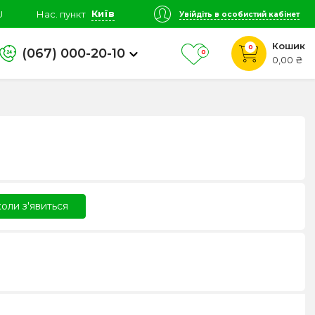
Київ
U
Нас. пункт
Увійдіть в особистий кабінет
Кошик
0
(067) 000-20-10
0
0,00 ₴
оли з'явиться