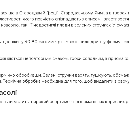
ася ще в Стародавній Греції і Стародавньому Римі, а в твора
ластивості якого повністю співпадають з описом і властивостя
васолю, так і її недостиглі плоди в зелених стручках. У суча
в довжину 40-80 сантиметрів, мають циліндричну форму і світ
дрізняються неповторним смаком, трохи солодким, з присмако
рмічно обробивши. Зелені стручки варять, тушкують, обсмажую
и. Термічна обробка необхідна для того, щоб видалити з овочу
асолі
кільки містить широкий асортимент різноманітних корисних р