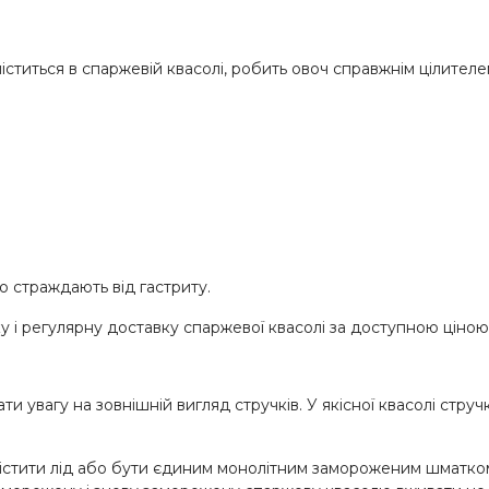
іститься в спаржевій квасолі, робить овоч справжнім цілителе
 страждають від гастриту.
 і регулярну доставку спаржевої квасолі за доступною ціною
ти увагу на зовнішній вигляд стручків. У якісної квасолі стру
істити лід або бути єдиним монолітним замороженим шматком