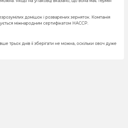
ожна. Якщо на упаковці вказано, що вона має термін
зрозумілих домішок і розварених зерняток. Компанія
джується міжнародним сертифікатом HACCP.
ше трьох днів її зберігати не можна, оскільки овоч дуже