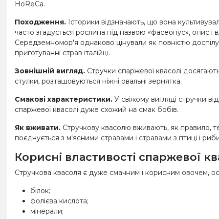
HoReCa.
Походження.
Історики відзначають, що вона культивувал
часто згадується рослина під назвою «фасеопус», опис і в
Середземномор'я однаково цінували як повністю доспілу к
приготуванні страв італійці.
Зовнішній вигляд.
Стручки спаржевої квасолі досягають 
стулки, розташовуються ніжні овальні зернятка.
Смакові характеристики.
У свіжому вигляді стручки ві
спаржевої квасолі дуже схожий на смак бобів.
Як вживати.
Стручкову квасолю вживають, як правило, те
поєднується з м'ясними стравами і стравами з птиці і риб
Корисні властивості спаржевої кв
Стручкова квасоля є дуже смачним і корисним овочем, ос
білок;
фолієва кислота;
мінерали;