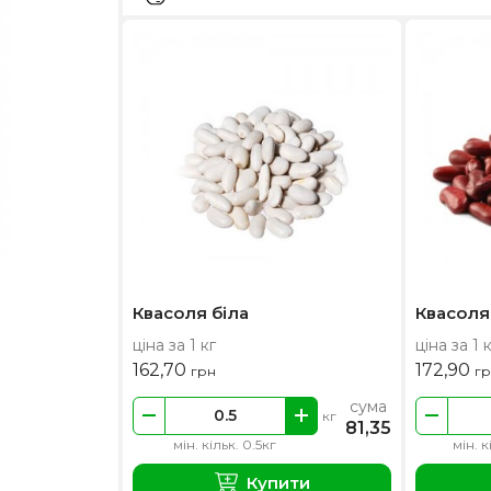
Квасоля біла
Квасоля
ціна за 1 кг
ціна за 1 
162,70
172,90
грн
г
сума
кг
81,35
мін. кільк. 0.5кг
мін. к
Купити