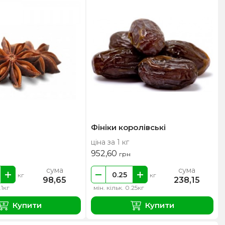
Фініки королівські
ціна за 1 кг
952,60
грн
сума
сума
кг
кг
98,65
238,15
.1кг
мін. кільк. 0.25кг
Купити
Купити