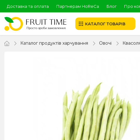
Доставка та оплата
Партнерам HoReCa
Блог
Про ко
КАТАЛОГ ТОВАРІВ
Каталог продуктів харчування
Овочі
Квасол