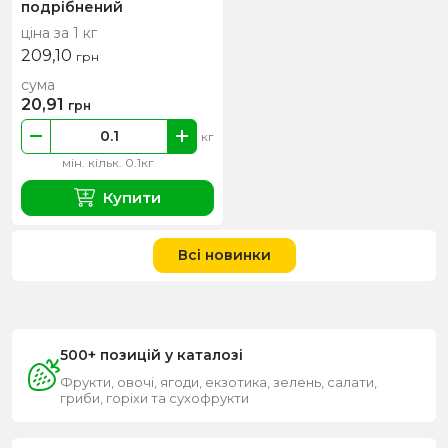
подрібнений
ціна за 1 кг
209,10
грн
сума
20,91
грн
кг
мін. кільк. 0.1кг
Купити
Всі новинки
500+ позицій у каталозі
Фрукти, овочі, ягоди, екзотика, зелень, салати,
гриби, горіхи та сухофрукти