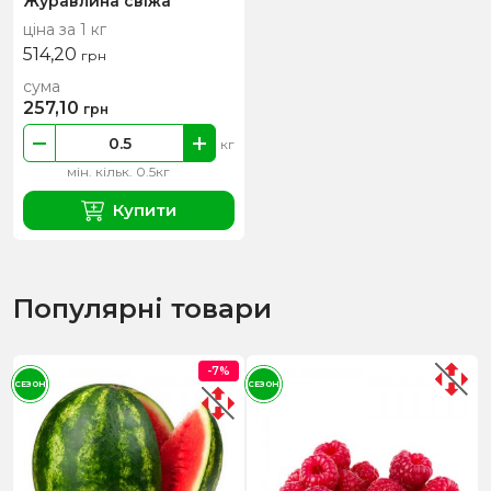
Журавлина свіжа
ціна за 1 кг
514,20
грн
сума
257,10
грн
кг
мін. кільк. 0.5кг
Купити
Популярні товари
-7%
СЕЗОН
СЕЗОН