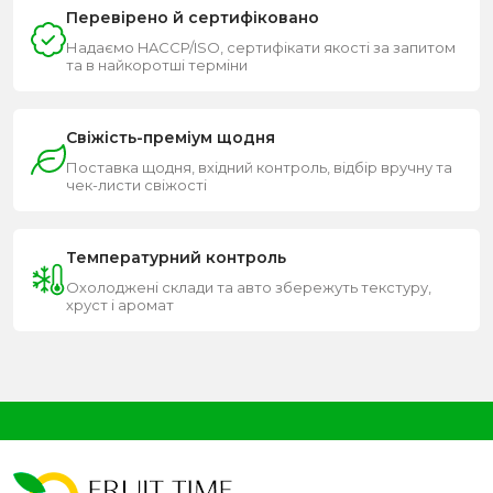
Перевірено й сертифіковано
Надаємо HACCP/ISO, сертифікати якості за запитом
та в найкоротші терміни
Свіжість-преміум щодня
Поставка щодня, вхідний контроль, відбір вручну та
чек-листи свіжості
Температурний контроль
Охолоджені склади та авто збережуть текстуру,
хруст і аромат