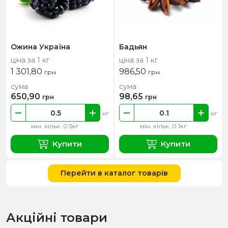
Ожина Україна
Бадьян
ціна за 1 кг
ціна за 1 кг
1 301,80
986,50
грн
грн
сума
сума
650,90
98,65
грн
грн
кг
кг
мін. кільк. 0.5кг
мін. кільк. 0.1кг
Купити
Купити
Перейти в каталог товарів
Акційні товари