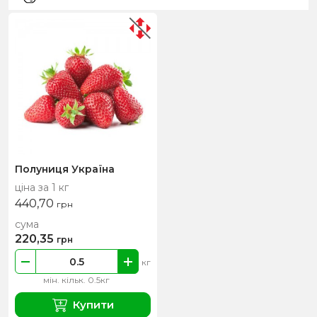
Полуниця Україна
ціна за 1 кг
440,70
грн
сума
220,35
грн
кг
мін. кільк. 0.5кг
Купити