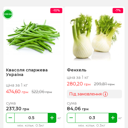
-10%
-7%
СЕЗОН
Квасоля спаржева
Фенхель
Україна
ціна за 1 кг
280,20
299,81
грн
грн
ціна за 1 кг
474,60
522,06
грн
грн
Під замовлення
i
сума
сума
237,30
84,06
грн
грн
кг
кг
мін. кільк. 0.5кг
мін. кільк. 0.3кг