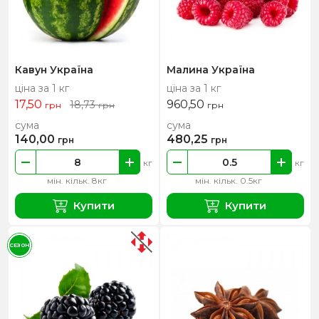
Кавун Україна
Малина Україна
ціна за 1 кг
ціна за 1 кг
17,50
960,50
18,73
грн
грн
грн
сума
сума
140,00
480,25
грн
грн
кг
кг
мін. кільк. 8кг
мін. кільк. 0.5кг
Купити
Купити
СЕЗОН