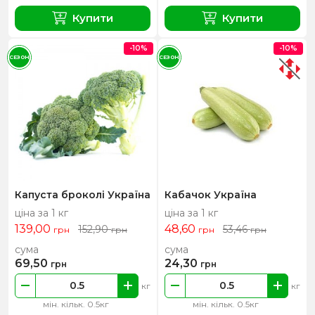
Купити
Купити
-10%
-10%
СЕЗОН
СЕЗОН
Капуста броколі Україна
Кабачок Україна
ціна за 1 кг
ціна за 1 кг
139,00
48,60
152,90
53,46
грн
грн
грн
грн
сума
сума
69,50
24,30
грн
грн
кг
кг
мін. кільк. 0.5кг
мін. кільк. 0.5кг