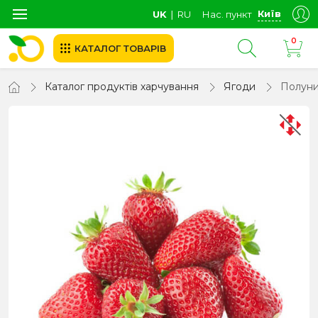
Київ
UK
∣
RU
Нас. пункт
0
КАТАЛОГ ТОВАРІВ
Каталог продуктів харчування
Ягоди
Полуни