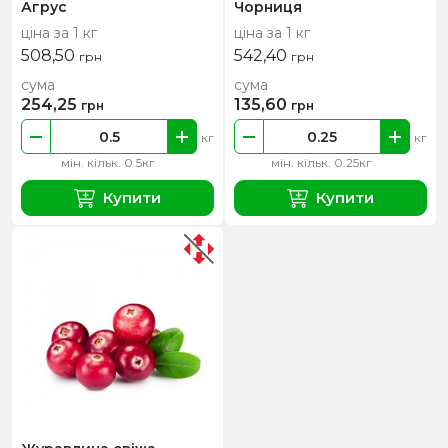
Агрус
Чорниця
ціна за 1 кг
ціна за 1 кг
508,50
542,40
грн
грн
сума
сума
254,25
135,60
грн
грн
кг
кг
мін. кільк. 0.5кг
мін. кільк. 0.25кг
Купити
Купити