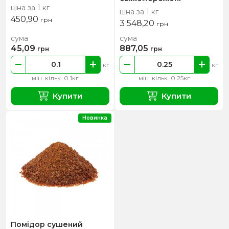
ціна за 1 кг
ціна за 1 кг
450,90
грн
3 548,20
грн
сума
сума
45,09
887,05
грн
грн
кг
кг
мін. кільк. 0.1кг
мін. кільк. 0.25кг
Купити
Купити
Новинка
Помідор сушений