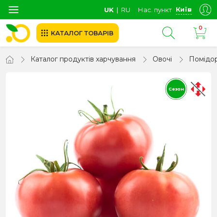
Київ
UK
∣
RU
Нас. пункт
0
КАТАЛОГ ТОВАРІВ
Каталог продуктів харчування
Овочі
Помідо
Сезон