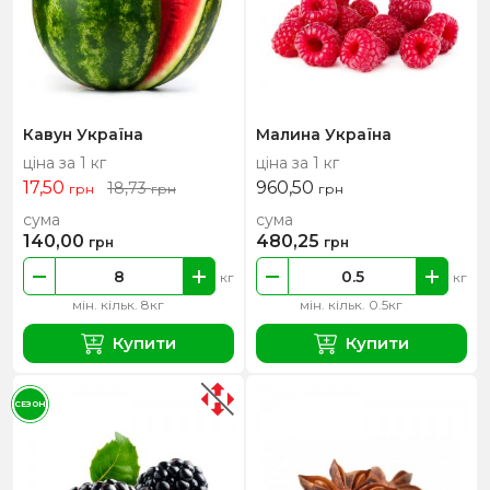
Кавун Україна
Малина Україна
ціна за 1 кг
ціна за 1 кг
17,50
960,50
18,73
грн
грн
грн
сума
сума
140,00
480,25
грн
грн
кг
кг
мін. кільк. 8кг
мін. кільк. 0.5кг
Купити
Купити
СЕЗОН