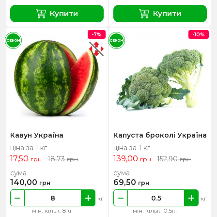
Купити
Купити
-7%
-10%
СЕЗОН
СЕЗОН
Кавун Україна
Капуста броколі Україна
ціна за 1 кг
ціна за 1 кг
17,50
139,00
18,73
152,90
грн
грн
грн
грн
сума
сума
140,00
69,50
грн
грн
кг
кг
мін. кільк. 8кг
мін. кільк. 0.5кг