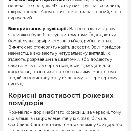
переважно солодкі. М'якоть у них пружна і соковита,
шкірка тверда. Аромат цих томатів характерний, явно
виражений.
Використання у кулінарії.
Важко назвати страву,
яку можна було б зіпсувати томатами. Їх додають у
борщі, супи, гарніри, страви з м'яса, риби та птиці.
Виняток не становлять навіть десерти. Зрілі помідори
найчастіше вживають у натуральному вигляді. Їх
з'їдають, розрізавши на шматочки, або додають у
салати. Більшість сортів помідорів підходять для
консервації та інших заготовок на зиму. Часто томат
Гордій використовують у в'яленому та перетертому
вигляді.
Корисні властивості рожевих
помідорів
Рожеві помідори набагато корисніші за червоні, тому
що вітамінів і мікроелементів у їх складі більше.
Особливо багато в таких томатах вітаміну С. Здоров'ю
людини вони приносять величезну користь.