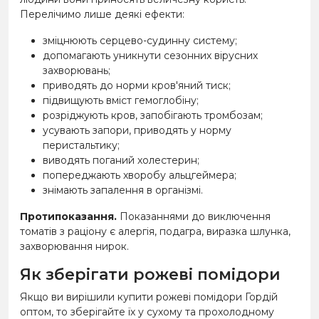
Перелічимо лише деякі ефекти:
зміцнюють серцево-судинну систему;
допомагають уникнути сезонних вірусних
захворювань;
приводять до норми кров'яний тиск;
підвищують вміст гемоглобіну;
розріджують кров, запобігають тромбозам;
усувають запори, приводять у норму
перистальтику;
виводять поганий холестерин;
попереджають хворобу альцгеймера;
знімають запалення в організмі.
Протипоказання.
Показаннями до виключення
томатів з раціону є алергія, подагра, виразка шлунка,
захворювання нирок.
Як зберігати рожеві помідори
Якщо ви вирішили купити рожеві помідори Гордій
оптом, то зберігайте їх у сухому та прохолодному