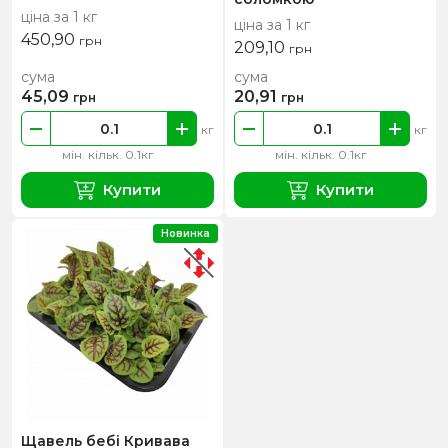
ціна за 1 кг
ціна за 1 кг
450,90
грн
209,10
грн
сума
сума
45,09
20,91
грн
грн
кг
кг
мін. кільк. 0.1кг
мін. кільк. 0.1кг
Купити
Купити
Новинка
Щавель бебі Кривава