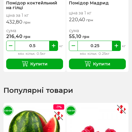
Помідор коктейльний
Помідор Мадрид
на гілці
ціна за 1 кг
ціна за 1 кг
220,40
грн
432,80
грн
сума
сума
216,40
55,10
грн
грн
кг
кг
мін. кільк. 0.5кг
мін. кільк. 0.25кг
Купити
Купити
Популярні товари
-7%
СЕЗОН
СЕЗОН