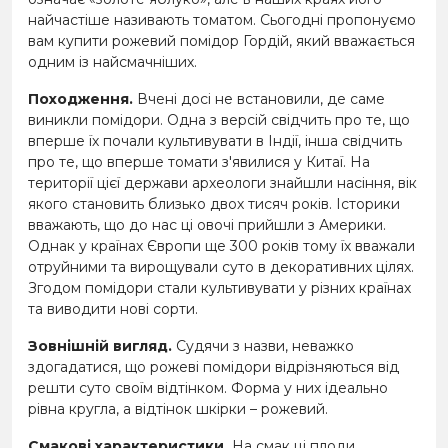
найчастіше називають томатом. Сьогодні пропонуємо
вам купити рожевий помідор Гордій, який вважається
одним із найсмачніших.
Походження.
Вчені досі не встановили, де саме
виникли помідори. Одна з версій свідчить про те, що
вперше їх почали культивувати в Індії, інша свідчить
про те, що вперше томати з'явилися у Китаї. На
території цієї держави археологи знайшли насіння, вік
якого становить близько двох тисяч років. Історики
вважають, що до нас ці овочі прийшли з Америки.
Однак у країнах Європи ще 300 років тому їх вважали
отруйними та вирощували суто в декоративних цілях.
Згодом помідори стали культивувати у різних країнах
та виводити нові сорти.
Зовнішній вигляд.
Судячи з назви, неважко
здогадатися, що рожеві помідори відрізняються від
решти суто своїм відтінком. Форма у них ідеально
рівна кругла, а відтінок шкірки – рожевий.
Смакові характеристики.
На смак ці плоди