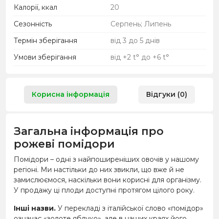
Калорії, ккал
20
Сезонність
Серпень; Липень
Термін зберігання
від 3 до 5 днів
Умови зберігання
від +2 t° до +6 t°
Корисна інформація
Відгуки (0)
Загальна інформація про
рожеві помідори
Помідори – одні з найпоширеніших овочів у нашому
регіоні. Ми настільки до них звикли, що вже й не
замислюємося, наскільки вони корисні для організму.
У продажу ці плоди доступні протягом цілого року.
Інші назви.
У перекладі з італійської слово «помідор»
означає «золоте яблуко», але в наших краях його