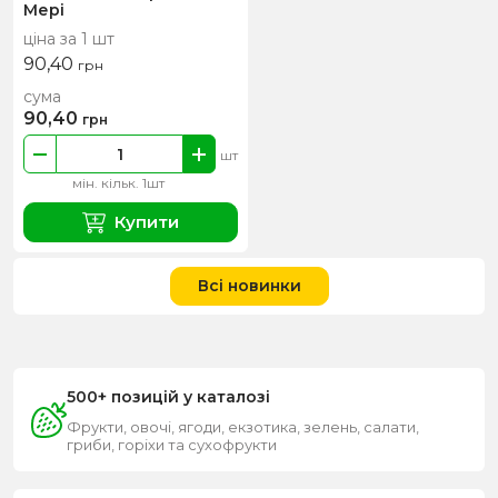
Мері
ціна за 1 шт
90,40
грн
сума
90,40
грн
шт
мін. кільк. 1шт
Купити
Всі новинки
500+ позицій у каталозі
Фрукти, овочі, ягоди, екзотика, зелень, салати,
гриби, горіхи та сухофрукти