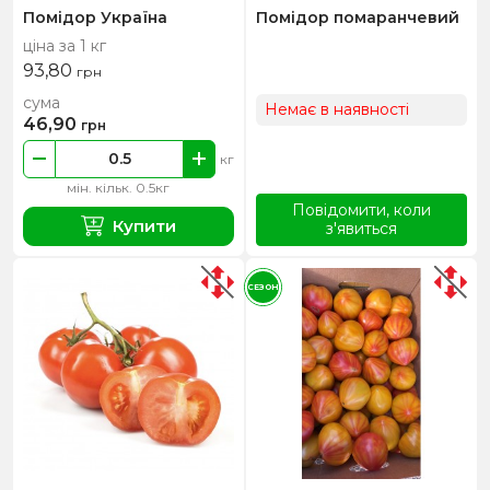
Помідор Україна
Помідор помаранчевий
ціна за 1 кг
93,80
грн
сума
Немає в наявності
46,90
грн
кг
мін. кільк. 0.5кг
Повідомити, коли
Купити
з'явиться
СЕЗОН