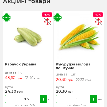
Акційні товари
-10%
-10%
СЕЗОН
СЕЗОН
Кабачок Україна
Кукурудза молода,
поштучно
ціна за 1 кг
ціна за 1 шт
48,60
53,46
грн
грн
20,30
22,33
грн
грн
сума
сума
24,30
20,30
грн
грн
кг
шт
мін. кільк. 0.5кг
мін. кільк. 1шт