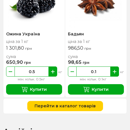
Ожина Україна
Бадьян
ціна за 1 кг
ціна за 1 кг
1 301,80
986,50
грн
грн
сума
сума
650,90
98,65
грн
грн
кг
кг
мін. кільк. 0.5кг
мін. кільк. 0.1кг
Купити
Купити
Перейти в каталог товарів