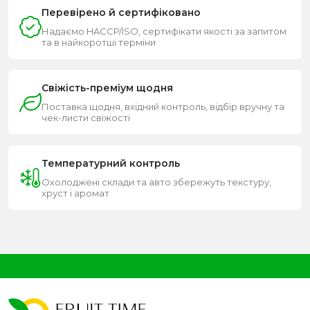
Перевірено й сертифіковано
Надаємо HACCP/ISO, сертифікати якості за запитом
та в найкоротші терміни
Свіжість-преміум щодня
Поставка щодня, вхідний контроль, відбір вручну та
чек-листи свіжості
Температурний контроль
Охолоджені склади та авто збережуть текстуру,
хруст і аромат