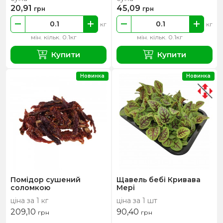
20,91
45,09
грн
грн
кг
кг
мін. кільк. 0.1кг
мін. кільк. 0.1кг
Купити
Купити
Новинка
Новинка
Помідор сушений
Щавель бебі Кривава
соломкою
Мері
ціна за 1 кг
ціна за 1 шт
209,10
90,40
грн
грн