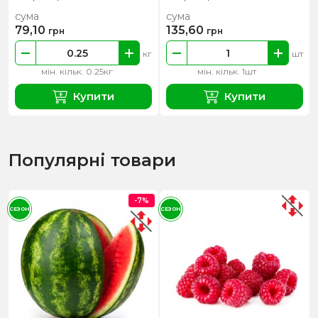
сума
сума
79,10
135,60
грн
грн
кг
шт
мін. кільк. 0.25кг
мін. кільк. 1шт
Купити
Купити
Популярні товари
-7%
СЕЗОН
СЕЗОН