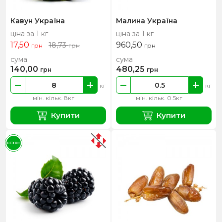
Кавун Україна
Малина Україна
ціна за 1 кг
ціна за 1 кг
17,50
960,50
18,73
грн
грн
грн
сума
сума
140,00
480,25
грн
грн
кг
кг
мін. кільк. 8кг
мін. кільк. 0.5кг
Купити
Купити
СЕЗОН