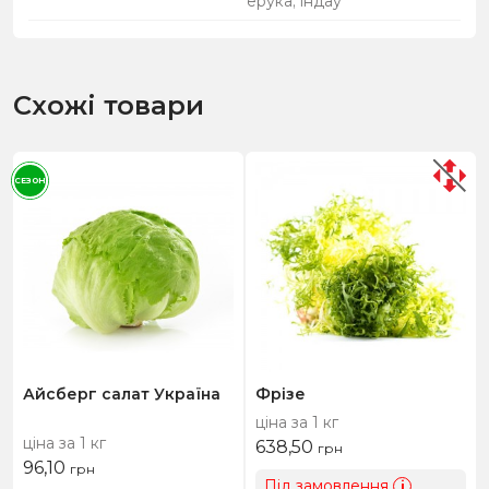
ерука; індау
Схожі товари
СЕЗОН
Айсберг салат Україна
Фрізе
ціна за 1 кг
ціна за 1 кг
638,50
грн
96,10
грн
Під замовлення
i