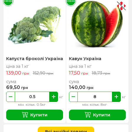
СЕЗОН
СЕЗОН
Капуста броколі Україна
Кавун Україна
ціна за 1 кг
ціна за 1 кг
139,00
17,50
152,90
18,73
грн
грн
грн
грн
сума
сума
69,50
140,00
грн
грн
кг
кг
мін. кільк. 0.5кг
мін. кільк. 8кг
Купити
Купити
Всі акційні товари