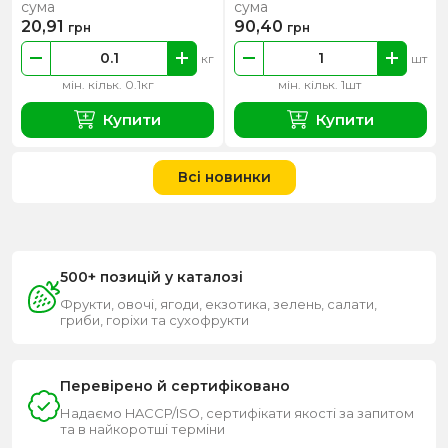
сума
сума
20,91
90,40
грн
грн
кг
шт
мін. кільк. 0.1кг
мін. кільк. 1шт
Купити
Купити
Всі новинки
500+ позицій у каталозі
Фрукти, овочі, ягоди, екзотика, зелень, салати,
гриби, горіхи та сухофрукти
Перевірено й сертифіковано
Надаємо HACCP/ISO, сертифікати якості за запитом
та в найкоротші терміни