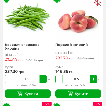
Квасоля спаржева
Персик інжирний
Україна
ціна за 1 кг
ціна за 1 кг
292,70
321,97
грн
грн
474,60
522,06
грн
грн
сума
сума
237,30
146,35
грн
грн
кг
кг
мін. кільк. 0.5кг
мін. кільк. 0.5кг
Купити
Купити
-10%
-7%