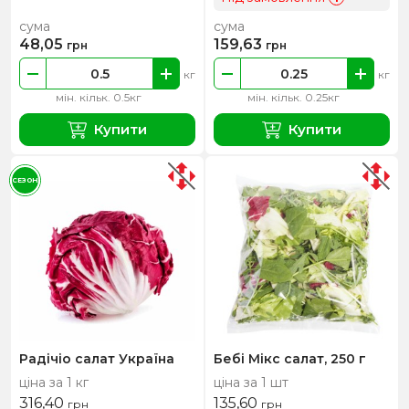
сума
сума
48,05
159,63
грн
грн
кг
кг
мін. кільк. 0.5кг
мін. кільк. 0.25кг
Купити
Купити
СЕЗОН
Радічіо салат Україна
Бебі Мікс салат, 250 г
ціна за 1 кг
ціна за 1 шт
316,40
135,60
грн
грн