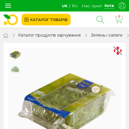
Київ
UK
∣
RU
Нас. пункт
0
КАТАЛОГ ТОВАРІВ
Каталог продуктів харчування
Зелень і салати