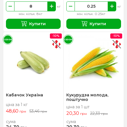
кг
кг
мін. кільк. 8кг
мін. кільк. 0.25кг
Купити
Купити
-10%
-10%
СЕЗОН
СЕЗОН
Кабачок Україна
Кукурудза молода,
поштучно
ціна за 1 кг
ціна за 1 шт
48,60
53,46
грн
грн
20,30
22,33
грн
грн
сума
сума