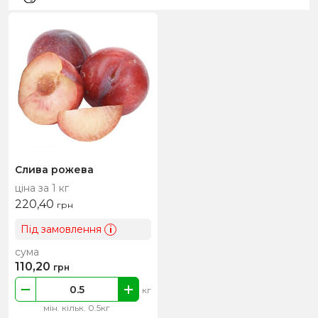
Слива рожева
ціна за 1 кг
220,40
грн
Під замовлення
i
сума
110,20
грн
кг
мін. кільк. 0.5кг