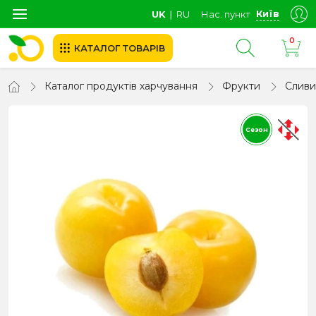
Київ
UK
∣
RU
Нас. пункт
0
КАТАЛОГ ТОВАРІВ
Каталог продуктів харчування
Фрукти
Сливи
Сезон