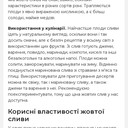
характеристики в різних сортів різні. Трапляються
плоди з явно вираженою кислинкою, а є більш
солодкі, майже медові.
Використання у кулінарії.
Найчастіше плоди сливи
їдять у натуральному вигляді, оскільки вони ї так
досить смачні, але є безліч рецептів у всьому світі з
використанням цих фруктів. Зі слив готують джеми,
варення, повидло, маринади, компоти, киселі та інші
безалкогольні та алкогольні напої. Плоди можна
солити, заморожувати, маринувати на зиму. Відмінно
поєднується маринована слива зі стравами з м'яса та
птиці. Використовувати для приготування десертів
можна як свіжу, так і мариновану сливу, а також
джеми та варення з неї. Рекомендуємо
поекспериментувати, тому що ціна жовтих слив у нас
доступна.
Корисні властивості жовтої
сливи