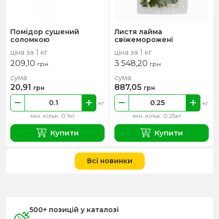
Помідор сушений
Листя лайма
соломкою
свіжеморожені
ціна за 1 кг
ціна за 1 кг
209,10
3 548,20
грн
грн
сума
сума
20,91
887,05
грн
грн
кг
кг
мін. кільк. 0.1кг
мін. кільк. 0.25кг
Купити
Купити
Всі новинки
500+ позицій у каталозі