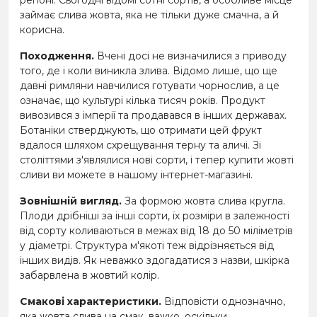
регіоні. Сьогодні відомі сотні сортів, а особливе місце
займає слива жовта, яка не тільки дуже смачна, а й
корисна.
Походження.
Вчені досі не визначилися з приводу
того, де і коли виникла злива. Відомо лише, що ще
давні римляни навчилися готувати чорнослив, а це
означає, що культурі кілька тисяч років. Продукт
вивозився з імперії та продавався в інших державах.
Ботаніки стверджують, що отримати цей фрукт
вдалося шляхом схрещування терну та аличі. Зі
століттями з'являлися нові сорти, і тепер купити жовті
сливи ви можете в нашому інтернет-магазині.
Зовнішній вигляд.
За формою жовта слива кругла.
Плоди дрібніші за інші сорти, їх розміри в залежності
від сорту коливаються в межах від 18 до 50 міліметрів
у діаметрі. Структура м'якоті теж відрізняється від
інших видів. Як неважко здогадатися з назви, шкірка
забарвлена в жовтий колір.
Смакові характеристики.
Відповісти однозначно,
яка жовта слива на смак, важко, оскільки