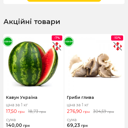
Акційні товари
-7%
-10%
СЕЗОН
СЕЗОН
Кавун Україна
Гриби глива
ціна за 1 кг
ціна за 1 кг
17,50
276,90
18,73
304,59
грн
грн
грн
грн
сума
сума
140,00
69,23
грн
грн