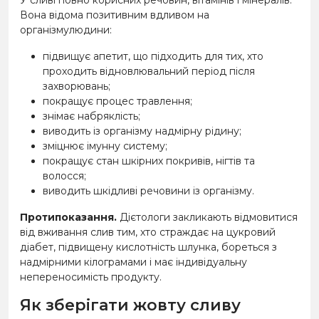
У сливі повно корисних речовин, вітамінів і мінералів.
Вона відома позитивним вдливом на
організмулюдини:
підвищує апетит, що підходить для тих, хто
проходить відновлювальний період після
захворювань;
покращує процес травлення;
знімає набряклість;
виводить із організму надмірну рідину;
зміцнює імунну систему;
покращує стан шкірних покривів, нігтів та
волосся;
виводить шкідливі речовини із організму.
Протипоказання.
Дієтологи закликають відмовитися
від вживання слив тим, хто страждає на цукровий
діабет, підвищену кислотність шлунка, бореться з
надмірними кілограмами і має індивідуальну
непереносимість продукту.
Як зберігати жовту сливу