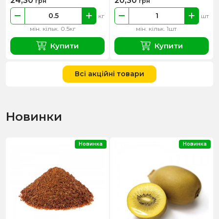
24,30
20,30
грн
грн
кг
шт
мін. кільк. 0.5кг
мін. кільк. 1шт
Купити
Купити
Всі акційні товари
Новинки
Новинка
Новинка