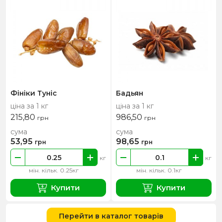
Фініки Туніс
Бадьян
ціна за 1 кг
ціна за 1 кг
215,80
986,50
грн
грн
сума
сума
53,95
98,65
грн
грн
кг
кг
мін. кільк. 0.25кг
мін. кільк. 0.1кг
Купити
Купити
Перейти в каталог товарів