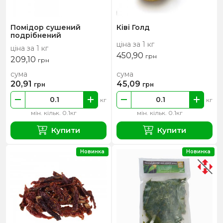
Помідор сушений
Ківі Голд
подрібнений
ціна за 1 кг
ціна за 1 кг
450,90
грн
209,10
грн
сума
сума
20,91
45,09
грн
грн
кг
кг
мін. кільк. 0.1кг
мін. кільк. 0.1кг
Купити
Купити
Новинка
Новинка