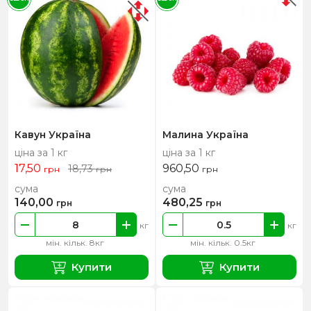
Кавун Україна
Малина Україна
ціна за 1 кг
ціна за 1 кг
17,50
960,50
18,73
грн
грн
грн
сума
сума
140,00
480,25
грн
грн
кг
кг
мін. кільк. 8кг
мін. кільк. 0.5кг
Купити
Купити