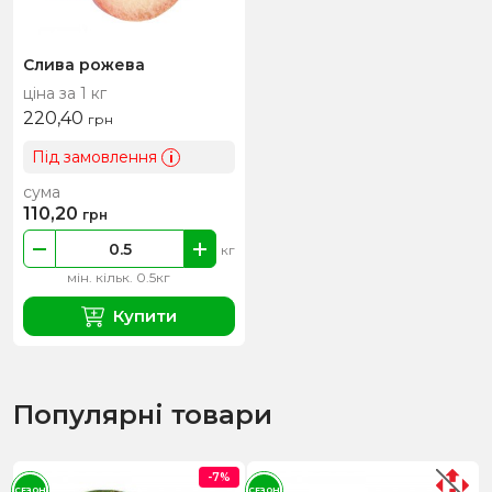
Слива рожева
ціна за 1 кг
220,40
грн
Під замовлення
i
сума
110,20
грн
кг
мін. кільк. 0.5кг
Купити
Популярні товари
-7%
СЕЗОН
СЕЗОН