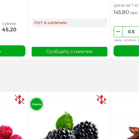
цена за 1 кг
145,80
грн
Нет в наличии
сумма
45,20
мин. колич. 
ь
Сообщить о наличии
Сезон