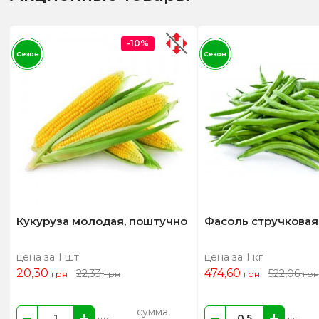
-10%
Сезон
Сезон
Кукуруза молодая, поштучно
Фасоль стручковая
цена за 1 шт
цена за 1 кг
20,30
474,60
22,33
522,06
грн
грн
грн
грн
сумма
шт
кг