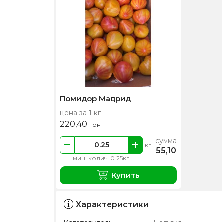
Помидор Мадрид
цена за 1 кг
220,40
грн
сумма
кг
55,10
мин. колич. 0.25кг
Купить
Характеристики