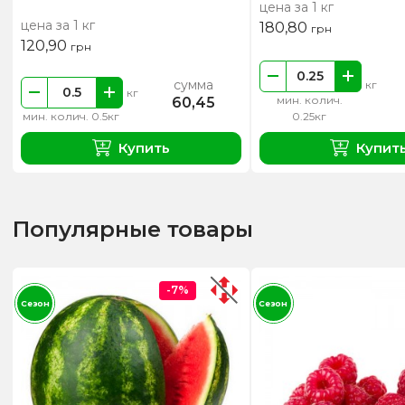
цена за 1 кг
цена за 1 кг
180,80
грн
120,90
грн
сумма
кг
кг
мин. колич.
60,45
мин. колич. 0.5кг
0.25кг
Купить
Купит
Популярные товары
-7%
Сезон
Сезон