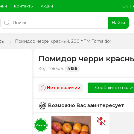
нии
Контакты
Акции
UK
∣
Найти
ры
Помидор черри красный, 200 г ТМ Toma'dor
Помидор черри красный
Код товара:
4156
Нет в наличии
Сообщить о нали
Возможно Вас заинтересует
Сезон