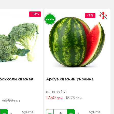
-10%
-7%
Сезон
брокколи свежая
Арбуз свежий Украина
цена за 1 кг
17,50
18,73
грн
грн
152,90
грн
сумма
сумма
кг
кг