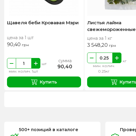
Щавеля беби Кровавая Мэри
Листья лайма
свежемороженные
цена за 1 шт
цена за 1 кг
90,40
3 548,20
грн
грн
сумма
кг
шт
мин. колич.
90,40
мин. колич. 1шт
0.25кг
Купить
Купит
500+ позиций в каталоге
Прове