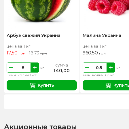
Арбуз свежий Украина
Малина Украина
цена за 1 кг
цена за 1 кг
17,50
960,50
18,73
грн
грн
грн
сумма
кг
кг
140,00
мин. колич. 8кг
мин. колич. 0.5кг
Купить
Купит
Акционные товары