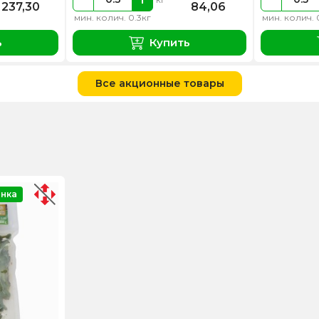
237,30
84,06
мин. колич. 0.3кг
мин. колич. 
ь
Купить
Все акционные товары
нка