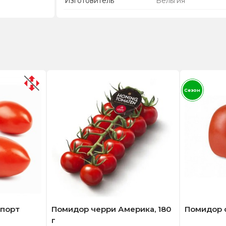
Изготовитель
Бельгия
Сезон
мпорт
Помидор черри Америка, 180
Помидор с
г