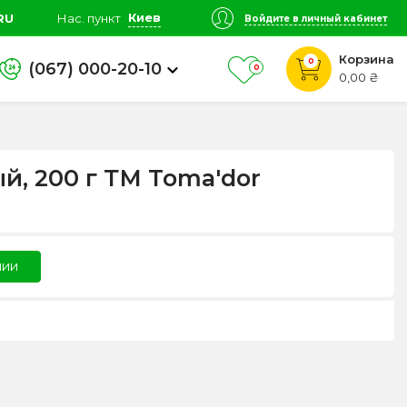
Киев
RU
Нас. пункт
Войдите в личный кабинет
Корзина
0
(067) 000-20-10
0
0,00 ₴
, 200 г ТМ Toma'dor
чии