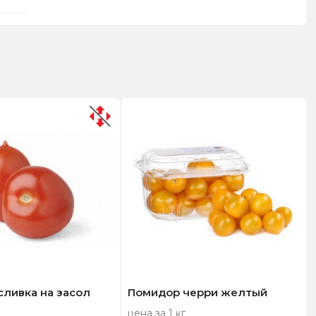
ливка на засол
Помидор черри желтый
цена за 1 кг