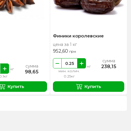
Финики королевские
цена за 1 кг
952,60
грн
сумма
сумма
238,15
кг
кг
мин. колич.
98,65
0.1кг
0.25кг
Купить
Купить