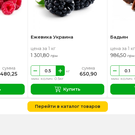
Ежевика Украина
Бадьян
цена за 1 кг
цена за 1 кг
1 301,80
986,50
грн
грн
сумма
сумма
кг
480,25
650,90
мин. колич. 0.5кг
мин. колич. 
ь
Купить
Перейти в каталог товаров