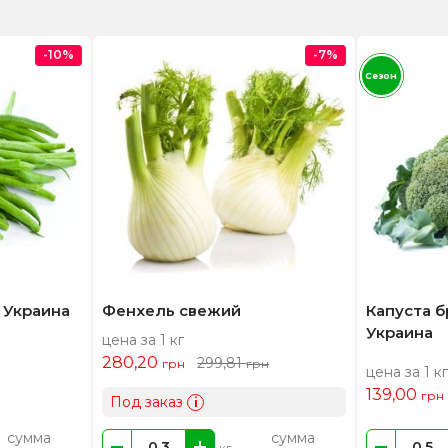
-10%
-7%
Сезон
 Украина
Фенхель свежий
Капуста 
Украина
цена за 1 кг
280,20
299,81
грн
грн
цена за 1 кг
139,00
грн
Под заказ
i
сумма
сумма
кг