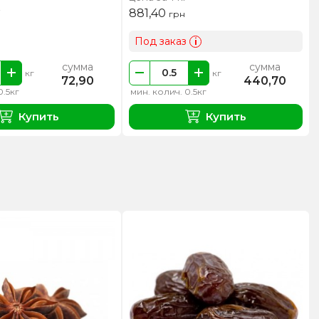
881,40
грн
Под заказ
i
сумма
сумма
кг
кг
72,90
440,70
0.5кг
мин. колич. 0.5кг
Купить
Купить