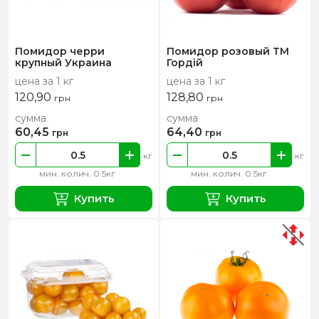
Помидор черри
Помидор розовый ТМ
крупный Украина
Гордій
цена за 1 кг
цена за 1 кг
120,90
128,80
грн
грн
сумма
сумма
60,45
64,40
грн
грн
кг
кг
мин. колич. 0.5кг
мин. колич. 0.5кг
Купить
Купить