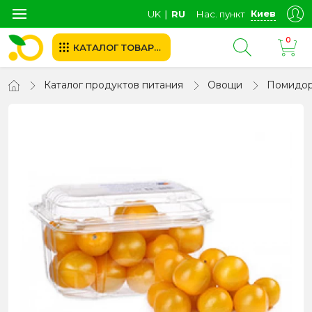
Киев
UK
∣
RU
Нас. пункт
0
КАТАЛОГ ТОВАРОВ
Каталог продуктов питания
Овощи
Помидо