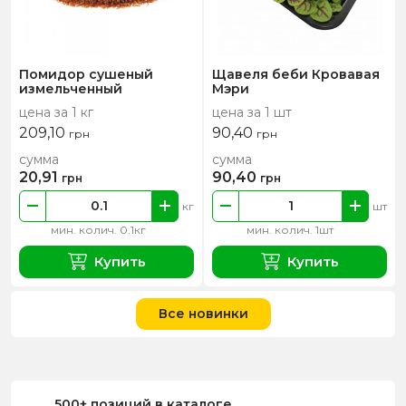
Помидор сушеный
Щавеля беби Кровавая
измельченный
Мэри
цена за 1 кг
цена за 1 шт
209,10
90,40
грн
грн
сумма
сумма
20,91
90,40
грн
грн
кг
шт
мин. колич. 0.1кг
мин. колич. 1шт
Купить
Купить
Все новинки
500+ позиций в каталоге