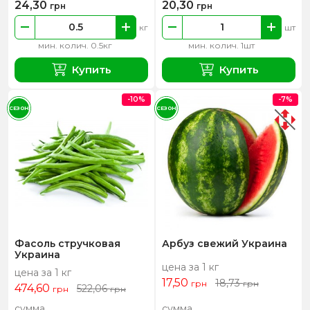
24,30
20,30
грн
грн
кг
шт
мин. колич. 0.5кг
мин. колич. 1шт
Купить
Купить
-10%
-7%
СЕЗОН
СЕЗОН
Фасоль стручковая
Арбуз свежий Украина
Украина
цена за 1 кг
цена за 1 кг
17,50
18,73
грн
грн
474,60
522,06
грн
грн
сумма
сумма