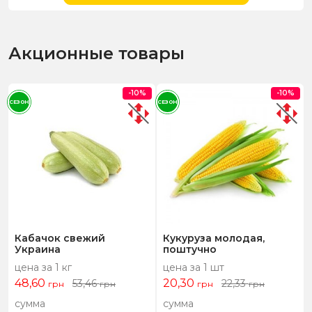
Акционные товары
-10%
-10%
СЕЗОН
СЕЗОН
Кабачок свежий
Кукуруза молодая,
Украина
поштучно
цена за 1 кг
цена за 1 шт
48,60
20,30
53,46
22,33
грн
грн
грн
грн
сумма
сумма