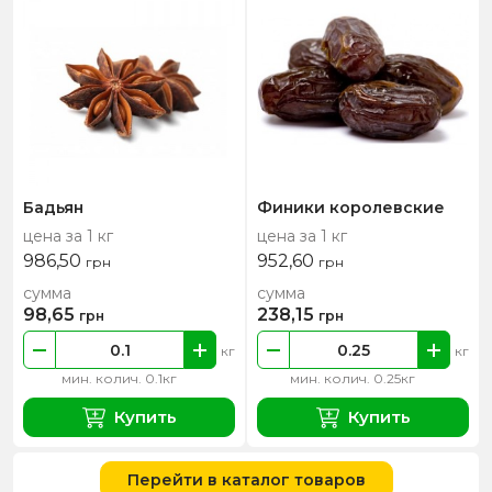
Бадьян
Финики королевские
цена за 1 кг
цена за 1 кг
986,50
952,60
грн
грн
сумма
сумма
98,65
238,15
грн
грн
кг
кг
мин. колич. 0.1кг
мин. колич. 0.25кг
Купить
Купить
Перейти в каталог товаров