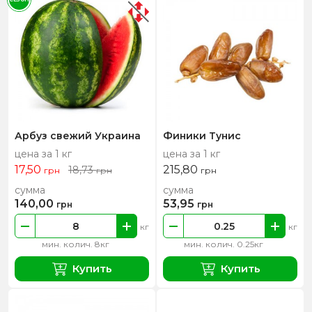
Арбуз свежий Украина
Финики Тунис
цена за 1 кг
цена за 1 кг
17,50
215,80
18,73
грн
грн
грн
сумма
сумма
140,00
53,95
грн
грн
кг
кг
мин. колич. 8кг
мин. колич. 0.25кг
Купить
Купить