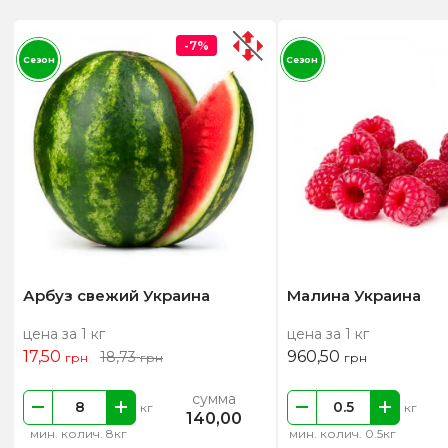
-7%
Сезон
Сезон
Арбуз свежий Украина
Малина Украина
цена за 1 кг
цена за 1 кг
17,50
960,50
18,73
грн
грн
грн
сумма
кг
кг
140,00
мин. колич. 8кг
мин. колич. 0.5кг