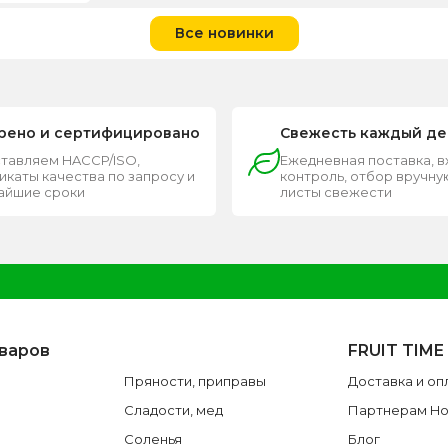
Все новинки
рено и сертифицировано
Свежесть каждый де
тавляем HACCP/ISO,
Ежедневная поставка, 
каты качества по запросу и
контроль, отбор вручную
чайшие сроки
листы свежести
оваров
FRUIT TIME
Пряности, приправы
Доставка и оп
Сладости, мед
Партнерам H
Соленья
Блог