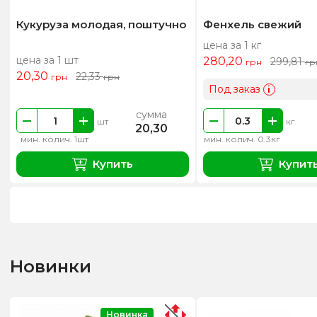
Кукуруза молодая, поштучно
Фенхель свежий
цена за 1 кг
цена за 1 шт
280,20
299,81
грн
гр
20,30
22,33
грн
грн
Под заказ
i
сумма
шт
кг
20,30
мин. колич. 1шт
мин. колич. 0.3кг
Купить
Купит
Новинки
Новинка