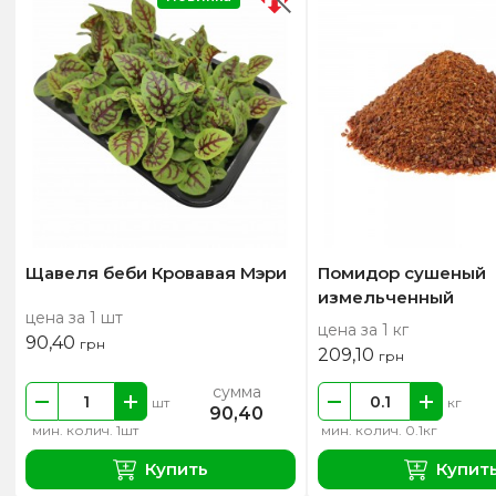
Щавеля беби Кровавая Мэри
Помидор сушеный
измельченный
цена за 1 шт
цена за 1 кг
90,40
грн
209,10
грн
сумма
шт
кг
90,40
мин. колич. 1шт
мин. колич. 0.1кг
Купить
Купит