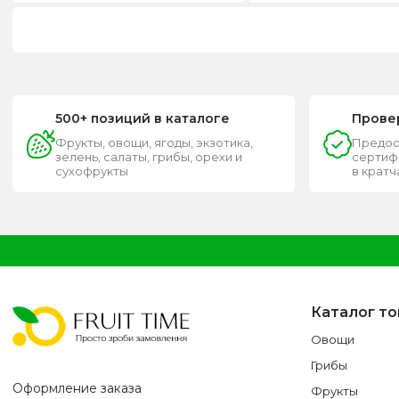
500+ позиций в каталоге
Прове
Фрукты, овощи, ягоды, экзотика,
Предос
зелень, салаты, грибы, орехи и
сертифи
сухофрукты
в крат
Каталог т
Овощи
Грибы
Оформление заказа
Фрукты