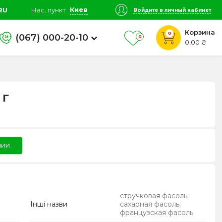
Киев
RU
Нас. пункт
Войдите в личный кабинет
Корзина
0
(067) 000-20-10
0
0,00 ₴
 г
чии
стручковая фасоль;
Інші назви
сахарная фасоль;
французская фасоль