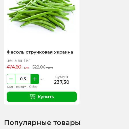
Фасоль стручковая Украина
цена за 1 кг
474,60
522,06
грн
грн
сумма
кг
237,30
мин. колич. 0.5кг
Купить
Популярные товары