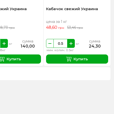
ежий Украина
Кабачок свежий Украина
цена за 1 кг
48,60
18,73
53,46
грн
грн
грн
сумма
сумма
кг
кг
140,00
24,30
 8кг
мин. колич. 0.5кг
Купить
Купить