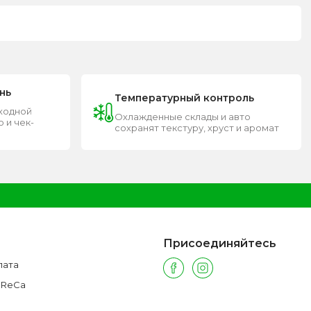
нь
Температурный контроль
входной
Охлажденные склады и авто
 и чек-
сохранят текстуру, хруст и аромат
Присоединяйтесь
лата
oReCa