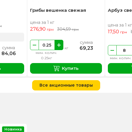
Грибы вешенка свежая
Арбуз св
цена за 1 кг
цена за 1 кг
н
276,90
304,59
грн
грн
17,50
грн
сумма
сумма
69,23
кг
мин. колич.
84,06
0.25кг
мин. колич.
ь
Купить
Все акционные товары
Новинка