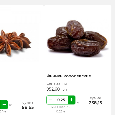
Финики королевские
цена за 1 кг
952,60
грн
сумма
сумма
238,15
кг
кг
мин. колич.
98,65
0.1кг
0.25кг