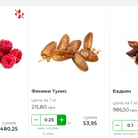
Финики Тунис
Бадьян
цена за 1 кг
цена за 1 кг
215,80
грн
986,50
грн
сумма
сумма
53,95
кг
мин. колич.
480,25
0.25кг
мин. колич. 