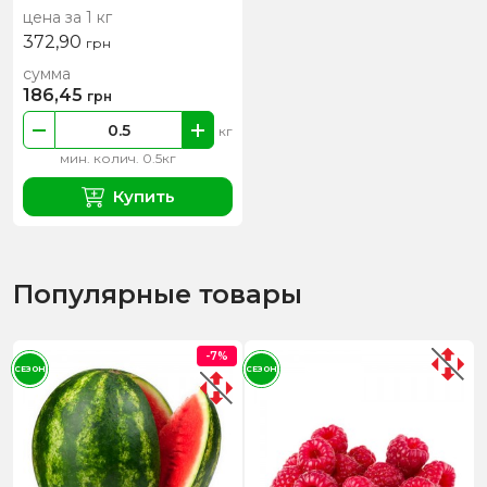
цена за 1 кг
372,90
грн
сумма
186,45
грн
кг
мин. колич. 0.5кг
Купить
Популярные товары
-7%
СЕЗОН
СЕЗОН