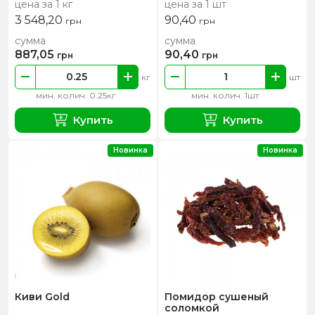
цена за 1 кг
цена за 1 шт
3 548,20
90,40
грн
грн
сумма
сумма
887,05
90,40
грн
грн
кг
шт
мин. колич. 0.25кг
мин. колич. 1шт
Купить
Купить
Новинка
Новинка
Киви Gold
Помидор сушеный
соломкой