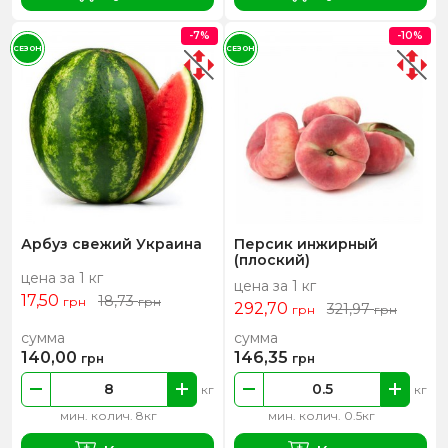
-7%
-10%
СЕЗОН
СЕЗОН
Арбуз свежий Украина
Персик инжирный
(плоский)
цена за 1 кг
цена за 1 кг
17,50
18,73
грн
грн
292,70
321,97
грн
грн
сумма
сумма
140,00
146,35
грн
грн
кг
кг
мин. колич. 8кг
мин. колич. 0.5кг