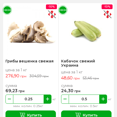
-10%
-10%
СЕЗОН
СЕЗОН
Грибы вешенка свежая
Кабачок свежий
Украина
цена за 1 кг
цена за 1 кг
276,90
304,59
грн
грн
48,60
53,46
грн
грн
сумма
сумма
69,23
24,30
грн
грн
кг
кг
мин. колич. 0.25кг
мин. колич. 0.5кг
Купить
Купить