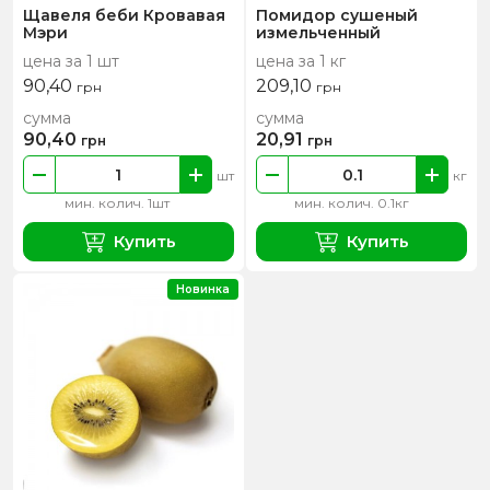
Щавеля беби Кровавая
Помидор сушеный
Мэри
измельченный
цена за 1 шт
цена за 1 кг
90,40
209,10
грн
грн
сумма
сумма
90,40
20,91
грн
грн
шт
кг
мин. колич. 1шт
мин. колич. 0.1кг
Купить
Купить
Новинка