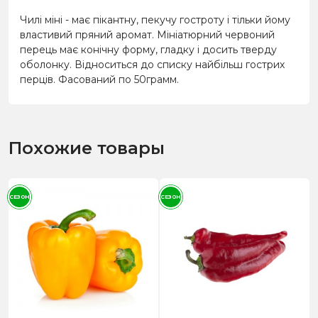
Чилі міні - має пікантну, пекучу гостроту і тільки йому
властивий пряний аромат. Мініатюрний червоний
перець має конічну форму, гладку і досить тверду
оболонку. Відноситься до списку найбільш гострих
перців. Фасований по 50грамм.
Похожие товары
СЕЗОН
СЕЗОН