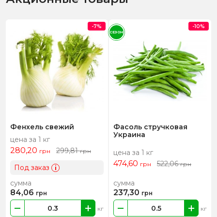
-7%
-10%
СЕЗОН
Фенхель свежий
Фасоль стручковая
Украина
цена за 1 кг
280,20
299,81
грн
грн
цена за 1 кг
474,60
522,06
грн
грн
Под заказ
i
сумма
сумма
84,06
237,30
грн
грн
кг
кг