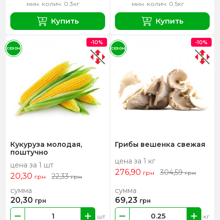
мин. колич. 0.3кг
мин. колич. 0.5кг
Купить
Купить
-10%
-10%
СЕЗОН
СЕЗОН
Кукуруза молодая,
Грибы вешенка свежая
поштучно
цена за 1 кг
цена за 1 шт
276,90
304,59
грн
грн
20,30
22,33
грн
грн
сумма
сумма
20,30
69,23
грн
грн
шт
кг