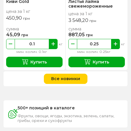
Киви Gold
Листья лайма
свежемороженные
цена за 1 кг
цена за 1 кг
450,90
грн
3 548,20
грн
сумма
сумма
45,09
887,05
грн
грн
кг
кг
мин. колич. 0.1кг
мин. колич. 0.25кг
Купить
Купить
Все новинки
500+ позиций в каталоге
Фрукты, овощи, ягоды, экзотика, зелень, салаты,
грибы, орехи и сухофрукты