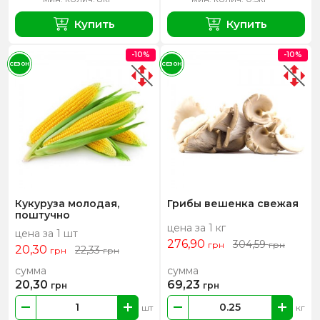
Купить
Купить
-10%
-10%
СЕЗОН
СЕЗОН
Кукуруза молодая,
Грибы вешенка свежая
поштучно
цена за 1 кг
цена за 1 шт
276,90
304,59
грн
грн
20,30
22,33
грн
грн
сумма
сумма
20,30
69,23
грн
грн
шт
кг