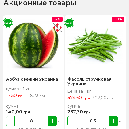
Акционные товары
-7%
-10%
СЕЗОН
СЕЗОН
Арбуз свежий Украина
Фасоль стручковая
Украина
цена за 1 кг
цена за 1 кг
17,50
18,73
грн
грн
474,60
522,06
грн
грн
сумма
сумма
140,00
237,30
грн
грн
кг
кг
мин. колич. 8кг
мин. колич. 0.5кг