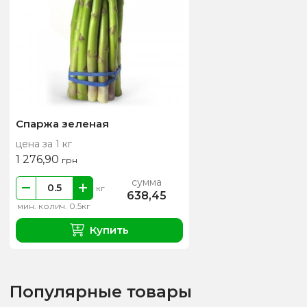
Спаржа зеленая
цена за 1 кг
1 276,90
грн
сумма
кг
638,45
мин. колич. 0.5кг
Купить
Популярные товары