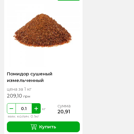
Помидор сушеный
измельченный
цена за 1 кг
209,10
грн
сумма
кг
20,91
мин. колич. 0.1кг
Купить