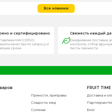
Все новинки
рено и сертифицировано
Свежесть каждый де
тавляем HACCP/ISO,
Ежедневная поставка, 
каты качества по запросу и
контроль, отбор вручную
чайшие сроки
листы свежести
оваров
FRUIT TIME
Пряности, приправы
Доставка и оп
Сладости, мед
Партнерам H
Соленья
Блог