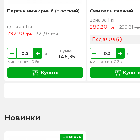
Персик инжирный (плоский)
Фенхель свежий
цена за 1 кг
цена за 1 кг
280,20
299,81
грн
гр
292,70
321,97
грн
грн
Под заказ
i
сумма
кг
кг
146,35
мин. колич. 0.5кг
мин. колич. 0.3кг
Купить
Купит
Новинки
Новинка