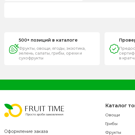
500+ позиций в каталоге
Прове
Фрукты, овощи, ягоды, экзотика,
Предос
зелень, салаты, грибы, орехи и
сертифи
сухофрукты
в крат
Каталог т
Овощи
Грибы
Оформление заказа
Фрукты