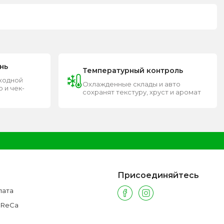
нь
Температурный контроль
входной
Охлажденные склады и авто
 и чек-
сохранят текстуру, хруст и аромат
Присоединяйтесь
лата
oReCa