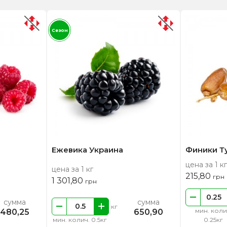
Сезон
Ежевика Украина
Финики Т
цена за 1 кг
цена за 1 кг
215,80
грн
1 301,80
грн
сумма
сумма
кг
мин. коли
480,25
650,90
мин. колич. 0.5кг
0.25кг