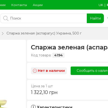
нии
Контакты
Акции
UK
∣
Найти
Спаржа зеленая (аспарагус) Украина, 500 г
Спаржа зеленая (аспара
Код товара:
4194
Нет в наличии
Сообщить о нали
Цена за 1 шт
1 322,10
грн
Характеристики