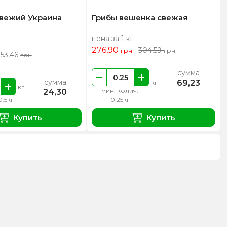
свежий Украина
Грибы вешенка свежая
цена за 1 кг
276,90
304,59
грн
грн
53,46
грн
сумма
сумма
69,23
кг
кг
мин. колич.
24,30
0.5кг
0.25кг
Купить
Купить