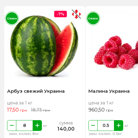
-7%
Сезон
Сезон
Арбуз свежий Украина
Малина Украина
цена за 1 кг
цена за 1 кг
17,50
960,50
18,73
грн
грн
грн
сумма
кг
кг
140,00
мин. колич. 8кг
мин. колич. 0.5кг