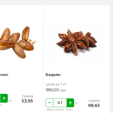
унис
Бадьян
цена за 1 кг
986,50
грн
сумма
сумма
53,95
кг
кг
ч.
98,65
мин. колич. 0.1кг