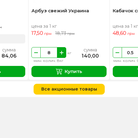
Арбуз свежий Украина
Кабачок 
цена за 1 кг
цена за 1 кг
н
17,50
48,60
18,73
грн
грн
грн
сумма
сумма
кг
84,06
140,00
мин. колич. 8кг
мин. колич. 
ь
Купить
Все акционные товары