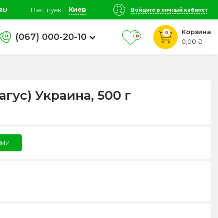
Киев
RU
Нас. пункт
Войдите в личный кабинет
Корзина
0
(067) 000-20-10
0
0,00 ₴
гус) Украина, 500 г
чии