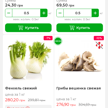
сумма
сумма
24,30
69,50
грн
грн
кг
кг
мин. колич. 0.5кг
мин. колич. 0.5кг
Купить
Купить
-7%
-10%
СЕЗОН
Фенхель свежий
Грибы вешенка свежая
цена за 1 кг
цена за 1 кг
280,20
299,81
грн
грн
276,90
304,59
грн
грн