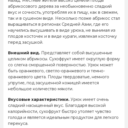
назад. Местные жители высоко ценили плоды
абрикосового дерева за необыкновенно сладкий
вкус и сочность, употребляя их в пищу, как в свежем,
так и в сушеном виде. Несколько позже абрикос стал
выращиваться в регионах Средней Азии, где его
научились высушивать в виде урюка, не вынимая из
плодов косточек и в виде кураги, извлекая косточку
перед засушкой.
Внешний вид.
Представляет собой высушенные
целиком абрикосы. Сухофрукт имеет округлую форму
со слегка сморщенной поверхностью. Урюк может
быть оранжевого, светло-оранжевого и темно-
оранжевого цвета. Плоды твердоватые, немного
упругие, под засушенной кожицей имеется
небольшое количество мякоти.
Вкусовые характеристики.
Урюк имеет очень
сладкий насыщенный вкус. Благодаря высокой
калорийности, сухофрукт быстро утоляет чувство
голода и является идеальным продуктом для легкого
перекуса.