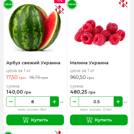
-7%
СЕЗОН
СЕЗОН
Арбуз свежий Украина
Малина Украина
цена за 1 кг
цена за 1 кг
17,50
960,50
18,73
грн
грн
грн
сумма
сумма
140,00
480,25
грн
грн
кг
кг
мин. колич. 8кг
мин. колич. 0.5кг
Купить
Купить