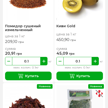
Помидор сушеный
Киви Gold
измельченный
цена за 1 кг
цена за 1 кг
450,90
грн
209,10
грн
сумма
сумма
20,91
45,09
грн
грн
кг
кг
мин. колич. 0.1кг
мин. колич. 0.1кг
Купить
Купить
Новинка
Новинка