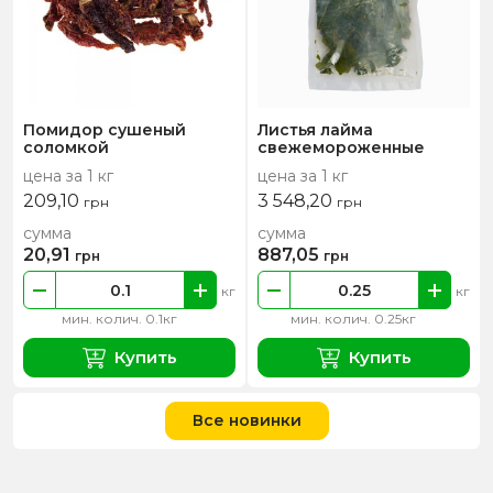
Помидор сушеный
Листья лайма
соломкой
свежемороженные
цена за 1 кг
цена за 1 кг
209,10
3 548,20
грн
грн
сумма
сумма
20,91
887,05
грн
грн
кг
кг
мин. колич. 0.1кг
мин. колич. 0.25кг
Купить
Купить
Все новинки