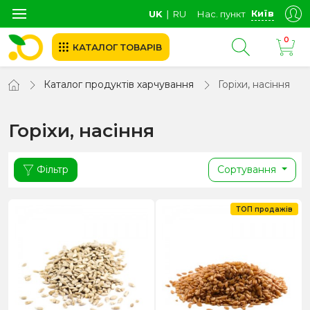
Київ
UK
∣
RU
Нас. пункт
0
КАТАЛОГ ТОВАРІВ
Каталог продуктів харчування
Горіхи, насіння
Горіхи, насіння
Фільтр
Сортування
ТОП продажів