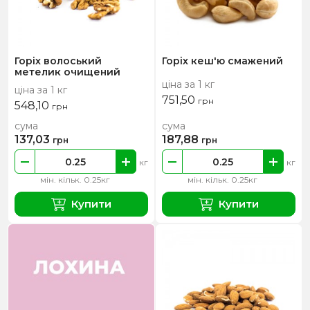
Горіх волоський
Горіх кеш'ю смажений
метелик очищений
ціна за 1 кг
ціна за 1 кг
751,50
грн
548,10
грн
сума
сума
137,03
187,88
грн
грн
кг
кг
мін. кільк. 0.25кг
мін. кільк. 0.25кг
Купити
Купити