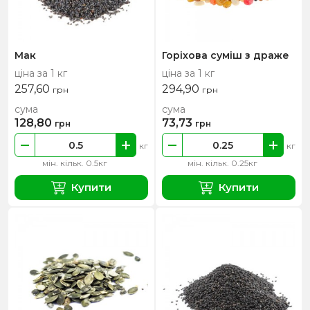
Мак
Горіхова суміш з драже
ціна за 1 кг
ціна за 1 кг
257,60
294,90
грн
грн
сума
сума
128,80
73,73
грн
грн
кг
кг
мін. кільк. 0.5кг
мін. кільк. 0.25кг
Купити
Купити