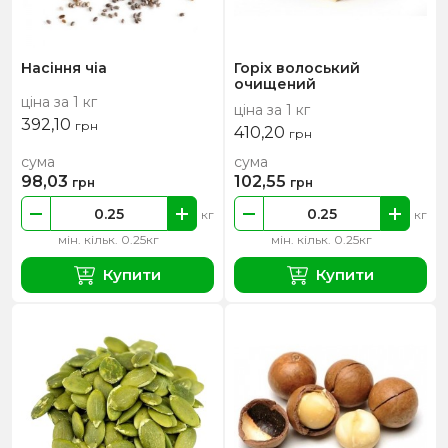
Насіння чіа
Горіх волоський
очищений
ціна за 1 кг
ціна за 1 кг
392,10
грн
410,20
грн
сума
сума
98,03
102,55
грн
грн
кг
кг
мін. кільк. 0.25кг
мін. кільк. 0.25кг
Купити
Купити