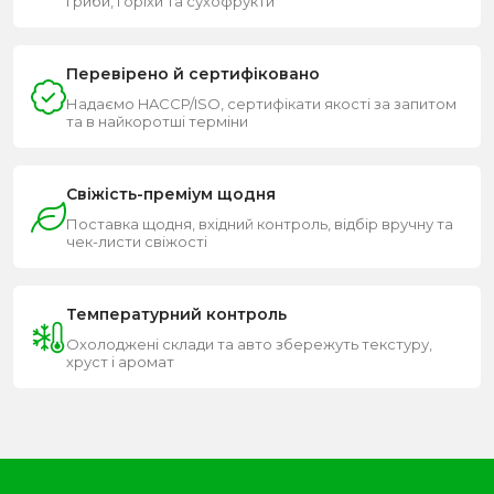
гриби, горіхи та сухофрукти
Перевірено й сертифіковано
Надаємо HACCP/ISO, сертифікати якості за запитом
та в найкоротші терміни
Свіжість-преміум щодня
Поставка щодня, вхідний контроль, відбір вручну та
чек-листи свіжості
Температурний контроль
Охолоджені склади та авто збережуть текстуру,
хруст і аромат