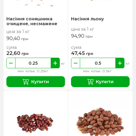
Насіння соняшника
Насіння льону
очищене, несмажене
ціна за 1 кг
ціна за 1 кг
94,90
грн
90,40
грн
сума
сума
22,60
47,45
грн
грн
кг
кг
мін. кільк. 0.25кг
мін. кільк. 0.5кг
Купити
Купити