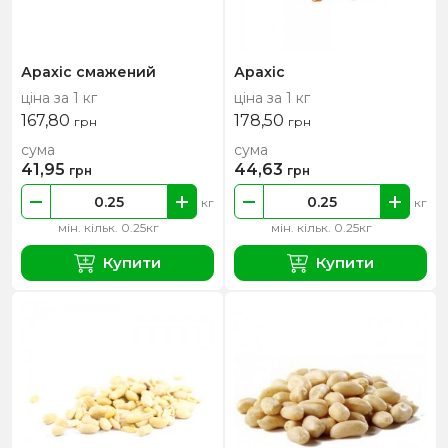
Арахіс смажений
Арахіс
ціна за 1 кг
ціна за 1 кг
167,80
178,50
грн
грн
сума
сума
41,95
44,63
грн
грн
кг
кг
мін. кільк. 0.25кг
мін. кільк. 0.25кг
Купити
Купити