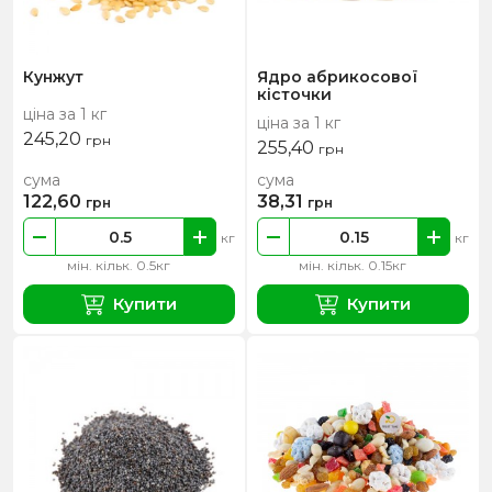
Кунжут
Ядро абрикосової
кісточки
ціна за 1 кг
ціна за 1 кг
245,20
грн
255,40
грн
сума
сума
122,60
38,31
грн
грн
кг
кг
мін. кільк. 0.5кг
мін. кільк. 0.15кг
Купити
Купити