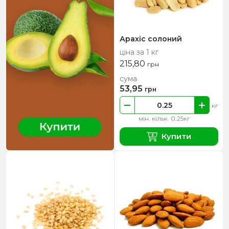
Арахіс солоний
ціна за 1 кг
215,80
грн
сума
53,95
грн
кг
мін. кільк. 0.25кг
Купити