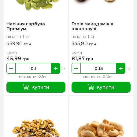
Насіння гарбуза
Горіх макадамія в
Преміум
шкаралупі
ціна за 1 кг
ціна за 1 кг
459,90
545,80
грн
грн
сума
сума
45,99
81,87
грн
грн
кг
кг
мін. кільк. 0.1кг
мін. кільк. 0.15кг
Купити
Купити