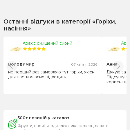
Останні відгуки в категорії «Горіхи,
насіння»
Арахіс очищений сирий
Ара
Володимир
Анна
07 квітня 2026
не перший раз замовляю тут горіхи, якісні,
Дякую за д
для пасти класно підходять
Підсушую у
корисніше ;
500+ позицій у каталозі
Фрукти, овочі, ягоди, екзотика, зелень, салати,