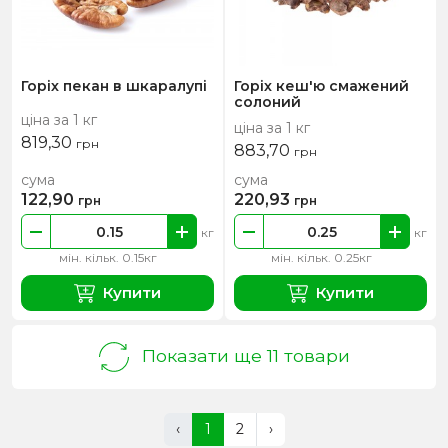
Горіх пекан в шкаралупі
Горіх кеш'ю смажений
солоний
ціна за 1 кг
ціна за 1 кг
819,30
грн
883,70
грн
сума
сума
122,90
220,93
грн
грн
кг
кг
мін. кільк. 0.15кг
мін. кільк. 0.25кг
Купити
Купити
Показати ще 11 товари
‹
1
2
›