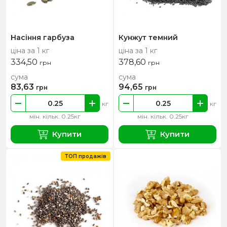
Насіння гарбуза
Кунжут темний
ціна за 1 кг
ціна за 1 кг
334,50
378,60
грн
грн
сума
сума
83,63
94,65
грн
грн
кг
кг
мін. кільк. 0.25кг
мін. кільк. 0.25кг
Купити
Купити
ТОП продажів