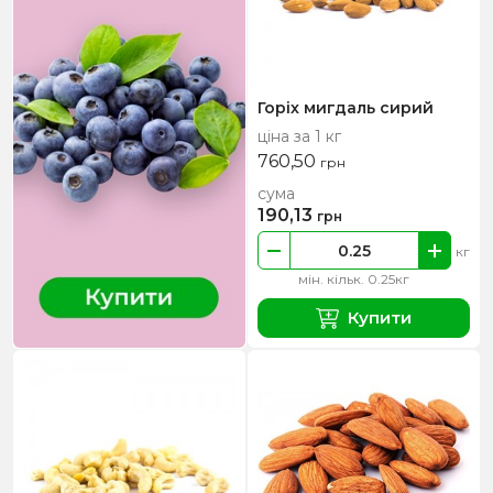
Горіх мигдаль сирий
ціна за 1 кг
760,50
грн
сума
190,13
грн
кг
мін. кільк. 0.25кг
Купити