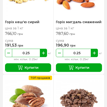
Горіх кеш'ю сирий
Горіх мигдаль смажений
ціна за 1 кг
ціна за 1 кг
766,10
787,60
грн
грн
сума
сума
191,53
196,90
грн
грн
кг
кг
мін. кільк. 0.25кг
мін. кільк. 0.25кг
Купити
Купити
ТОП продажів