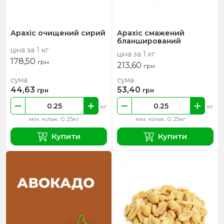
Арахіс очищений сирий
Арахіс смажений
бланширований
ціна за 1 кг
ціна за 1 кг
178,50
грн
213,60
грн
сума
сума
44,63
53,40
грн
грн
кг
кг
мін. кільк. 0.25кг
мін. кільк. 0.25кг
Купити
Купити