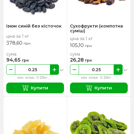
Ізюм синій без кісточок
Сухофрукти (компотна
суміш)
ціна за 1 кг
ціна за 1 кг
378,60
грн
105,10
грн
сума
сума
94,65
26,28
грн
грн
кг
кг
мін. кільк. 0.25кг
мін. кільк. 0.25кг
Купити
Купити