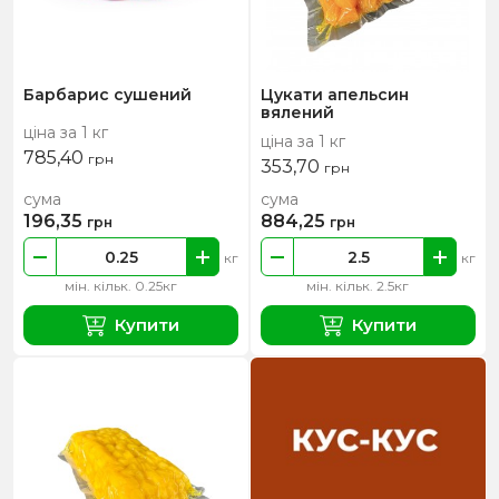
Барбарис cушений
Цукати апельсин
вялений
ціна за 1 кг
ціна за 1 кг
785,40
грн
353,70
грн
сума
сума
196,35
884,25
грн
грн
кг
кг
мін. кільк. 0.25кг
мін. кільк. 2.5кг
Купити
Купити