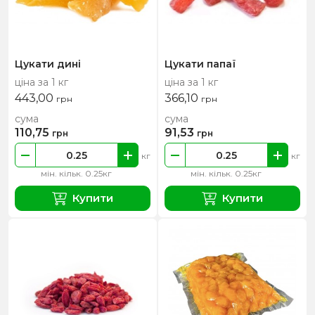
Цукати дині
Цукати папаї
ціна за 1 кг
ціна за 1 кг
443,00
366,10
грн
грн
сума
сума
110,75
91,53
грн
грн
кг
кг
мін. кільк. 0.25кг
мін. кільк. 0.25кг
Купити
Купити