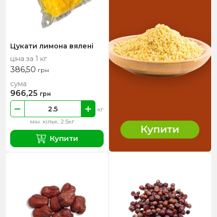
Цукати лимона вялені
ціна за 1 кг
386,50
грн
сума
966,25
грн
кг
мін. кільк. 2.5кг
Купити