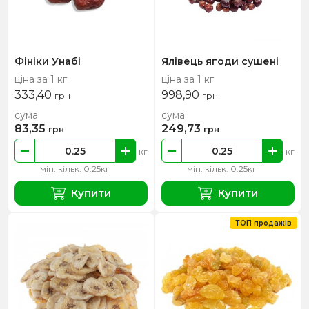
Фініки Унабі
Ялівець ягоди сушені
ціна за 1 кг
ціна за 1 кг
333,40
998,90
грн
грн
сума
сума
83,35
249,73
грн
грн
кг
кг
мін. кільк. 0.25кг
мін. кільк. 0.25кг
Купити
Купити
ТОП продажів