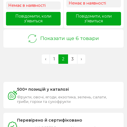
Немає в наявності
Немає в наявності
Повідомити, коли
Повідомити, коли
з'явиться
з'явиться
Показати ще 6 товари
‹
1
2
3
›
500+ позицій у каталозі
Фрукти, овочі, ягоди, екзотика, зелень, салати,
гриби, горіхи та сухофрукти
Перевірено й сертифіковано