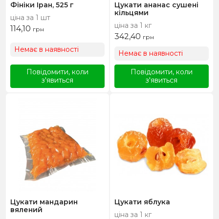
Фініки Іран, 525 г
Цукати ананас сушені
кільцями
ціна за 1 шт
ціна за 1 кг
114,10
грн
342,40
грн
Немає в наявності
Немає в наявності
Повідомити, коли
Повідомити, коли
з'явиться
з'явиться
Цукати мандарин
Цукати яблука
вялений
ціна за 1 кг