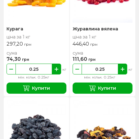
Курага
Журавлина вялена
ціна за 1 кг
ціна за 1 кг
297,20
446,40
грн
грн
сума
сума
74,30
111,60
грн
грн
кг
кг
мін. кільк. 0.25кг
мін. кільк. 0.25кг
Купити
Купити