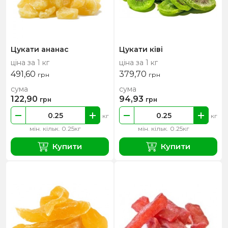
Цукати ананас
Цукати ківі
ціна за 1 кг
ціна за 1 кг
491,60
379,70
грн
грн
сума
сума
122,90
94,93
грн
грн
кг
кг
мін. кільк. 0.25кг
мін. кільк. 0.25кг
Купити
Купити