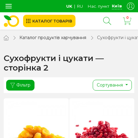
Київ
UK
∣
RU
Нас. пункт
0
КАТАЛОГ ТОВАРІВ
Каталог продуктів харчування
Сухофрукти і цука
Сухофрукти і цукати —
сторінка 2
Фільтр
Сортування