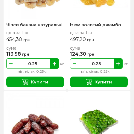
Чіпси банана натуральні
Ізюм золотий джамбо
ціна за 1 кг
ціна за 1 кг
454,30
497,20
грн
грн
сума
сума
113,58
124,30
грн
грн
кг
кг
мін. кільк. 0.25кг
мін. кільк. 0.25кг
Купити
Купити