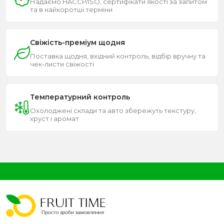
Надаємо HACCP/ISO, сертифікати якості за запитом
та в найкоротші терміни
Свіжість-преміум щодня
Поставка щодня, вхідний контроль, відбір вручну та
чек-листи свіжості
Температурний контроль
Охолоджені склади та авто збережуть текстуру,
хруст і аромат