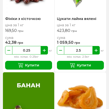
Фініки з кісточкою
Цукати лайма вялені
ціна за 1 кг
ціна за 1 кг
169,50
423,80
грн
грн
сума
сума
42,38
1 059,50
грн
грн
кг
кг
мін. кільк. 0.25кг
мін. кільк. 2.5кг
Купити
Купити