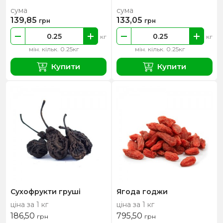
сума
сума
139,85
133,05
грн
грн
кг
кг
мін. кільк. 0.25кг
мін. кільк. 0.25кг
Купити
Купити
Сухофрукти груші
Ягода годжи
ціна за 1 кг
ціна за 1 кг
186,50
795,50
грн
грн