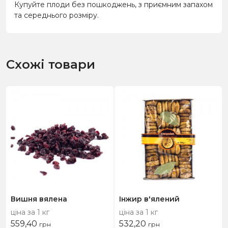
Купуйте плоди без пошкоджень, з приємним запахом
та середнього розміру.
Схожі товари
Вишня вялена
Інжир в'ялений
ціна за 1 кг
ціна за 1 кг
559,40
532,20
грн
грн