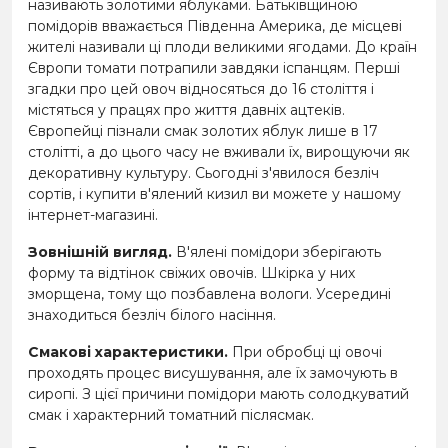
називають золотими яблуками. Батьківщиною
помідорів вважається Південна Америка, де місцеві
жителі називали ці плоди великими ягодами. До країн
Європи томати потрапили завдяки іспанцям. Перші
згадки про цей овоч відносяться до 16 століття і
містяться у працях про життя давніх ацтеків.
Європейці пізнали смак золотих яблук лише в 17
столітті, а до цього часу не вживали їх, вирощуючи як
декоративну культуру. Сьогодні з'явилося безліч
сортів, і купити в'ялений кизил ви можете у нашому
інтернет-магазині.
Зовнішній вигляд.
В'ялені помідори зберігають
форму та відтінок свіжих овочів. Шкірка у них
зморщена, тому що позбавлена ​​вологи. Усередині
знаходиться безліч білого насіння.
Смакові характеристики.
При обробці ці овочі
проходять процес висушування, але їх замочують в
сиропі. З цієї причини помідори мають солодкуватий
смак і характерний томатний післясмак.