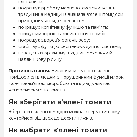
клітковини;
покращує рроботу нервової системи: навіть
традиційна медицина визнала в'ялені помідори
природним антидепресантом;
покращує когнітивну функцію та пам'ять;
знижує ймовірність виникнення тромбів;
покращує здоров'я органів зору;
стабілізує функцію серцево-судинної системи;
виводить із організму шкідливі речовини й
надлишкову рідину.
Протипоказання.
Виключити з меню в'ялені
помідори слід людям із порушеннями функції нирок,
жовчнокам'яною хворобою та індивідуальною
непереносимістю томатів.
Як зберігати в'ялені томати
Зберігати в'ялені помідори можна в герметичному
контейнері від двох до десяти тижнів.
Як вибрати в'ялені томати