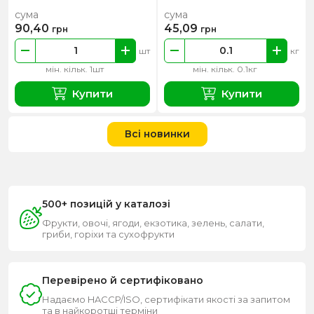
сума
сума
90,40
45,09
грн
грн
шт
кг
мін. кільк. 1шт
мін. кільк. 0.1кг
Купити
Купити
Всі новинки
500+ позицій у каталозі
Фрукти, овочі, ягоди, екзотика, зелень, салати,
гриби, горіхи та сухофрукти
Перевірено й сертифіковано
Надаємо HACCP/ISO, сертифікати якості за запитом
та в найкоротші терміни