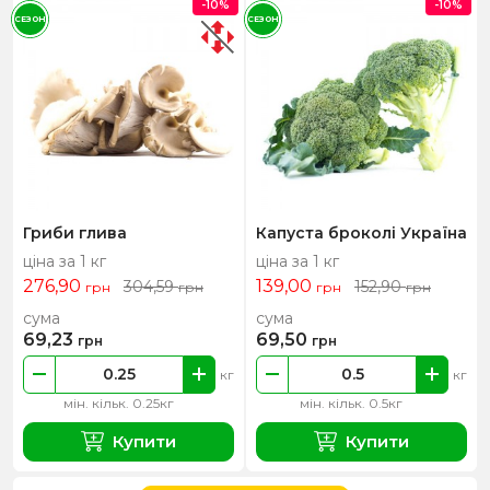
-10%
-10%
СЕЗОН
СЕЗОН
Гриби глива
Капуста броколі Україна
ціна за 1 кг
ціна за 1 кг
276,90
139,00
304,59
152,90
грн
грн
грн
грн
сума
сума
69,23
69,50
грн
грн
кг
кг
мін. кільк. 0.25кг
мін. кільк. 0.5кг
Купити
Купити