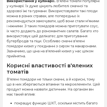
Використання у кулінарії.
В'ялені томати популярні
у кулінарії. Їх дуже цінують любителі смачної та
здорової їжі та гурмани. Використовувати такі плоди
можна в різних стравах, але попередньо їх
рекомендується замочувати, щоб вони стали м'якими
і ніжними. З таких помідорів можна приготувати соус,
їх часто додають до різноманітних салатів. Багато хто
використовує цей делікатес для приготування
бутербродів та піци. Особливо смачні в'ялені
помідори кизил у поєднанні з сиром та макаронами.
Зазначимо, що ціна на в'ялений кизил у нас цілком
прийнятна.
Корисні властивості в'ялених
томатів
В'ялені помідори не тільки смачні, а й корисні, тому
що в них зберігаються вітаміни та мікроелементи. Цей
продукт можна назвати дієтичним. На організм він
має такий вплив:
покращує функцію ШКТ, оскільки містить багато