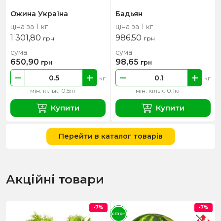
Ожина Україна
Бадьян
ціна за 1 кг
ціна за 1 кг
1 301,80
986,50
грн
грн
сума
сума
650,90
98,65
грн
грн
кг
кг
мін. кільк. 0.5кг
мін. кільк. 0.1кг
Купити
Купити
Перейти в каталог товарів
Акційні товари
-7%
-7%
СЕЗОН