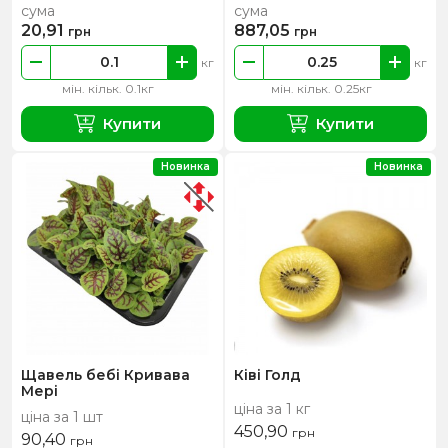
сума
сума
20,91
887,05
грн
грн
кг
кг
мін. кільк. 0.1кг
мін. кільк. 0.25кг
Купити
Купити
Новинка
Новинка
Щавель бебі Кривава
Ківі Голд
Мері
ціна за 1 кг
ціна за 1 шт
450,90
грн
90,40
грн