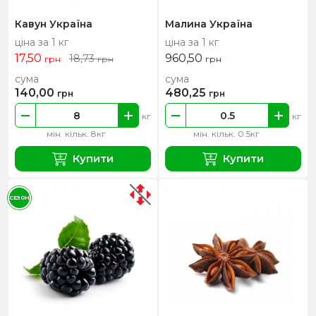
Кавун Україна
Малина Україна
ціна за 1 кг
ціна за 1 кг
17,50
960,50
18,73
грн
грн
грн
сума
сума
140,00
480,25
грн
грн
кг
кг
мін. кільк. 8кг
мін. кільк. 0.5кг
Купити
Купити
СЕЗОН