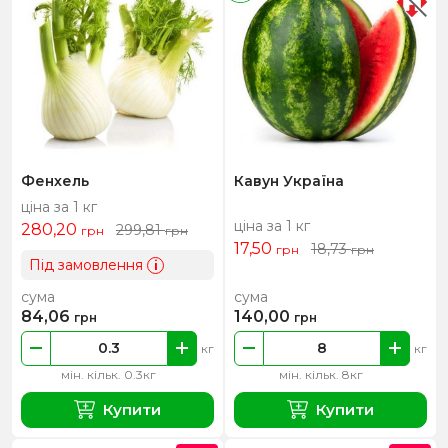
Фенхель
Кавун Україна
ціна за 1 кг
ціна за 1 кг
280,20
299,81
грн
грн
17,50
18,73
грн
грн
Під замовлення
i
сума
сума
84,06
140,00
грн
грн
кг
кг
мін. кільк. 0.3кг
мін. кільк. 8кг
Купити
Купити