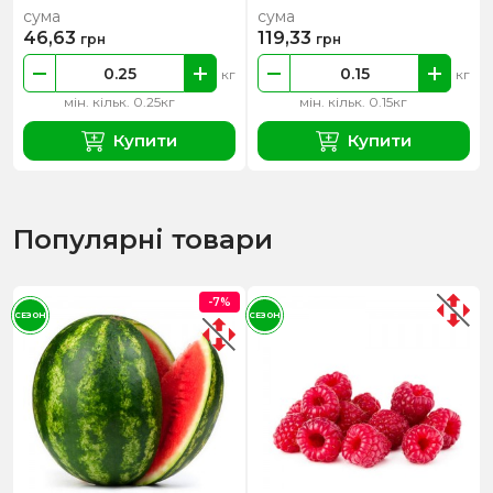
сума
сума
46,63
119,33
грн
грн
кг
кг
мін. кільк. 0.25кг
мін. кільк. 0.15кг
Купити
Купити
Популярні товари
-7%
СЕЗОН
СЕЗОН