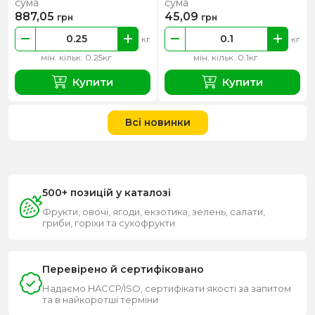
сума
сума
887,05
45,09
грн
грн
кг
кг
мін. кільк. 0.25кг
мін. кільк. 0.1кг
Купити
Купити
Всі новинки
500+ позицій у каталозі
Фрукти, овочі, ягоди, екзотика, зелень, салати,
гриби, горіхи та сухофрукти
Перевірено й сертифіковано
Надаємо HACCP/ISO, сертифікати якості за запитом
та в найкоротші терміни