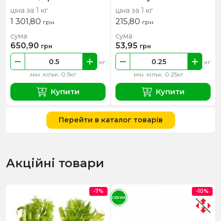
ціна за 1 кг
ціна за 1 кг
1 301,80
215,80
грн
грн
сума
сума
650,90
53,95
грн
грн
кг
кг
мін. кільк. 0.5кг
мін. кільк. 0.25кг
Купити
Купити
Перейти в каталог товарів
Акційні товари
-7%
-10%
СЕЗОН