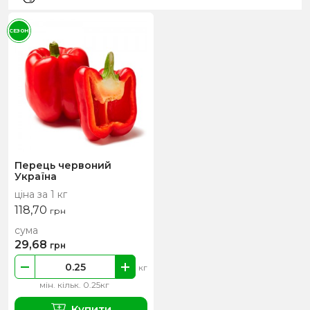
СЕЗОН
Перець червоний
Україна
ціна за 1 кг
118,70
грн
сума
29,68
грн
кг
мін. кільк. 0.25кг
Купити