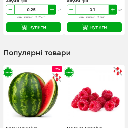
29,68
59,66
грн
грн
кг
кг
мін. кільк. 0.25кг
мін. кільк. 0.1кг
Купити
Купити
Популярні товари
-7%
СЕЗОН
СЕЗОН