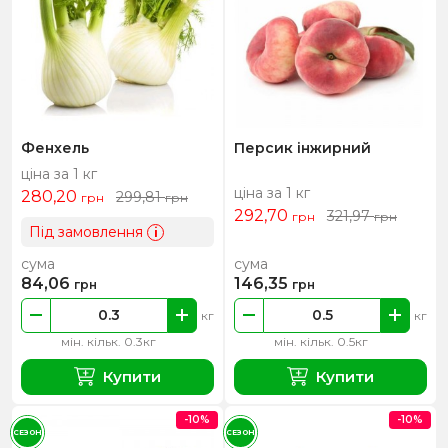
Фенхель
Персик інжирний
ціна за 1 кг
ціна за 1 кг
280,20
299,81
грн
грн
292,70
321,97
грн
грн
Під замовлення
i
сума
сума
84,06
146,35
грн
грн
кг
кг
мін. кільк. 0.3кг
мін. кільк. 0.5кг
Купити
Купити
-10%
-10%
СЕЗОН
СЕЗОН