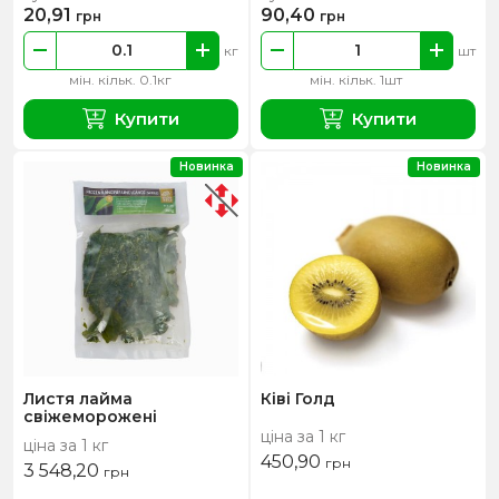
20,91
90,40
грн
грн
кг
шт
мін. кільк. 0.1кг
мін. кільк. 1шт
Купити
Купити
Новинка
Новинка
Листя лайма
Ківі Голд
свіжеморожені
ціна за 1 кг
ціна за 1 кг
450,90
грн
3 548,20
грн