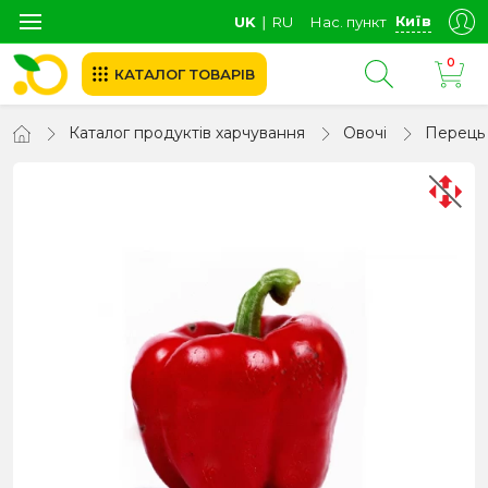
Київ
UK
∣
RU
Нас. пункт
0
КАТАЛОГ ТОВАРІВ
Каталог продуктів харчування
Овочі
Перець