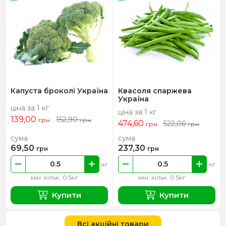
Капуста броколі Україна
Квасоля спаржева
Україна
ціна за 1 кг
ціна за 1 кг
139,00
152,90
грн
грн
474,60
522,06
грн
грн
сума
сума
69,50
237,30
грн
грн
кг
кг
мін. кільк. 0.5кг
мін. кільк. 0.5кг
Купити
Купити
Всі акційні товари