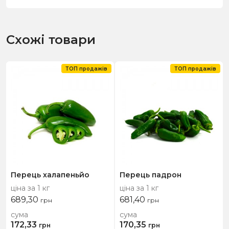
Схожі товари
ТОП продажів
ТОП продажів
Перець халапеньйо
Перець падрон
ціна за 1 кг
ціна за 1 кг
689,30
681,40
грн
грн
сума
сума
172,33
170,35
грн
грн