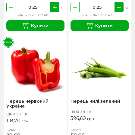
кг
кг
мін. кільк. 0.25кг
мін. кільк. 0.25кг
Купити
Купити
СЕЗОН
Перець червоний
Перець чилі зелений
Україна
ціна за 1 кг
ціна за 1 кг
596,60
грн
118,70
грн
сума
сума