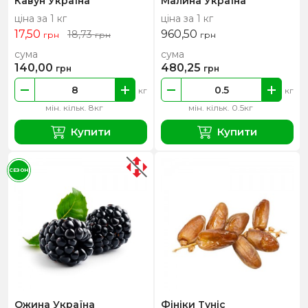
Кавун Україна
Малина Україна
ціна за 1 кг
ціна за 1 кг
17,50
960,50
18,73
грн
грн
грн
сума
сума
140,00
480,25
грн
грн
кг
кг
мін. кільк. 8кг
мін. кільк. 0.5кг
Купити
Купити
СЕЗОН
Ожина Україна
Фініки Туніс