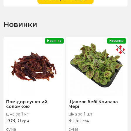
Новинки
Новинка
Новинка
Помідор сушений
Щавель бебі Кривава
соломкою
Мері
ціна за 1 кг
ціна за 1 шт
209,10
90,40
грн
грн
сума
сума