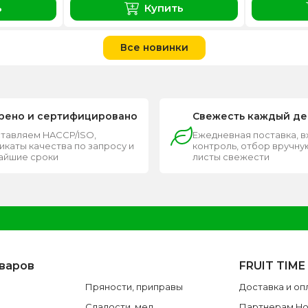
ь
Купить
Все новинки
рено и сертифицировано
Свежесть каждый де
тавляем HACCP/ISO,
Ежедневная поставка, 
каты качества по запросу и
контроль, отбор вручную
чайшие сроки
листы свежести
оваров
FRUIT TIME
Пряности, приправы
Доставка и оп
Сладости, мед
Партнерам H