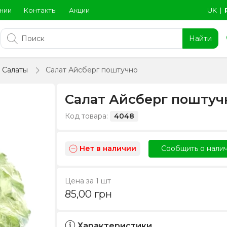
нии
Контакты
Акции
UK
∣
Найти
Салаты
Салат Айсберг поштучно
Салат Айсберг поштуч
Код товара:
4048
Нет в наличии
Сообщить о нали
Цена за 1 шт
85,00
грн
Характеристики