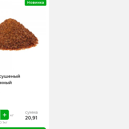
Новинка
сушеный
нный
сумма
кг
20,91
0.1кг