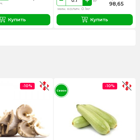
кг
ч.
98,65
мин. колич. 0.1кг
Купить
Купить
-10%
-10%
Сезон