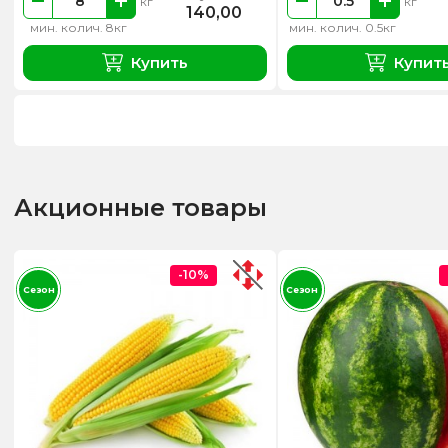
кг
кг
140,00
мин. колич. 8кг
мин. колич. 0.5кг
Купить
Купит
Акционные товары
-10%
Сезон
Сезон