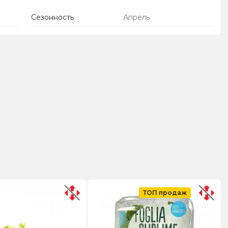
Сезонность
Апрель
ТОП продаж