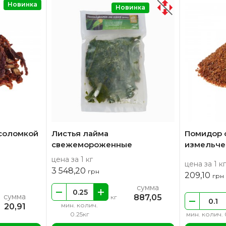
Новинка
Новинка
соломкой
Листья лайма
Помидор 
свежемороженные
измельче
цена за 1 кг
цена за 1 кг
3 548,20
грн
209,10
грн
сумма
сумма
887,05
кг
мин. колич.
20,91
0.25кг
мин. колич. 