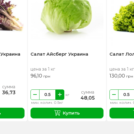
 Украина
Салат Айсберг Украина
Салат Ло
цена за 1 кг
цена за 1 кг
96,10
130,00
грн
грн
сумма
сумма
36,73
кг
48,05
мин. колич. 0.5кг
мин. колич. 
ь
Купить