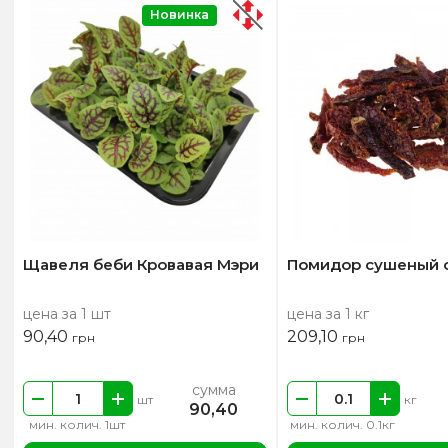
Новинка
Щавеля беби Кровавая Мэри
Помидор сушеный 
цена за 1 шт
цена за 1 кг
90,40
209,10
грн
грн
сумма
шт
кг
90,40
мин. колич. 1шт
мин. колич. 0.1кг