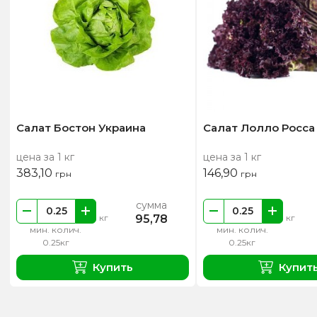
Салат Бостон Украина
Салат Лолло Росса
цена за 1 кг
цена за 1 кг
383,10
146,90
грн
грн
сумма
95,78
кг
кг
мин. колич.
мин. колич.
0.25кг
0.25кг
Купить
Купит