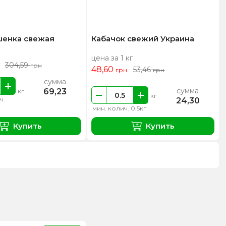
шенка свежая
Кабачок свежий Украина
цена за 1 кг
304,59
грн
48,60
53,46
грн
грн
сумма
сумма
69,23
кг
кг
ч.
24,30
мин. колич. 0.5кг
Купить
Купить