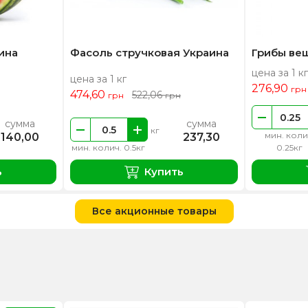
ина
Фасоль стручковая Украина
Грибы ве
цена за 1 кг
цена за 1 кг
276,90
грн
474,60
522,06
грн
грн
сумма
сумма
кг
мин. коли
140,00
237,30
мин. колич. 0.5кг
0.25кг
ь
Купить
Все акционные товары