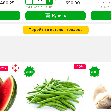
кг
мин. коли
480,25
650,90
мин. колич. 0.5кг
0.25кг
ь
Купить
Перейти в каталог товаров
-10%
-7%
Сезон
Сезон