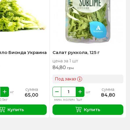
лло Бионда Украина
Салат руккола, 125 г
цена за 1 шт
84,80
грн
Под заказ
i
сумма
сумма
кг
шт
65,00
84,80
0.5кг
мин. колич. 1шт
Купить
Купить