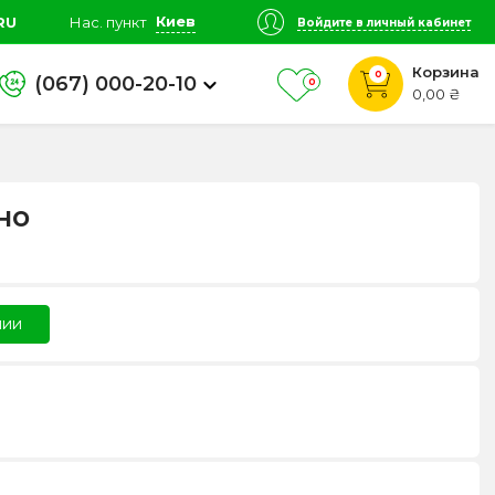
Киев
RU
Нас. пункт
Войдите в личный кабинет
Корзина
0
(067) 000-20-10
0
0,00 ₴
но
чии