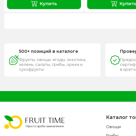
Купить
Купит
500+ позиций в каталоге
Прове
Фрукты, овощи, ягоды, экзотика,
Предос
зелень, салаты, грибы, орехи и
сертифи
сухофрукты
в крат
Каталог т
Овощи
Грибы