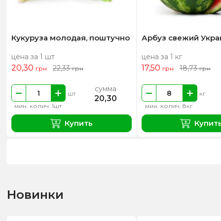
Кукуруза молодая, поштучно
Арбуз свежий Укра
цена за 1 шт
цена за 1 кг
20,30
17,50
22,33
18,73
грн
грн
грн
грн
сумма
шт
кг
20,30
мин. колич. 1шт
мин. колич. 8кг
Купить
Купит
Новинки