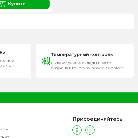
Купить
нь
Температурный контроль
входной
Охлажденные склады и авто
 и чек-
сохранят текстуру, хруст и аромат
Присоединяйтесь
лата
oReCa