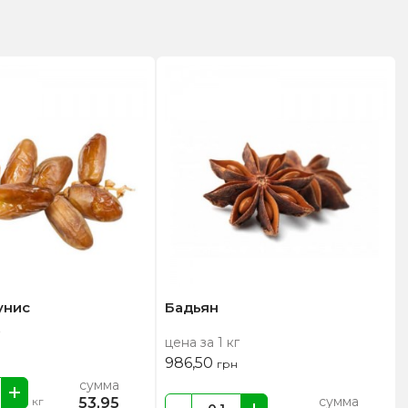
унис
Бадьян
цена за 1 кг
986,50
грн
сумма
сумма
53,95
кг