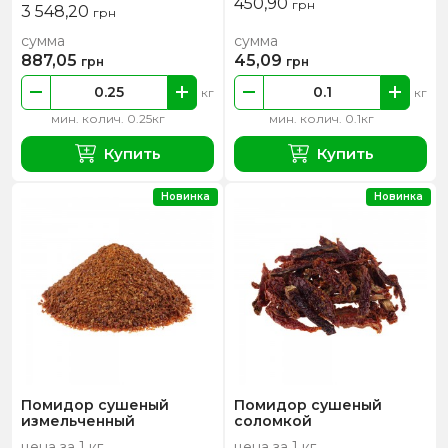
450,90
грн
3 548,20
грн
сумма
сумма
887,05
45,09
грн
грн
кг
кг
мин. колич. 0.25кг
мин. колич. 0.1кг
Купить
Купить
Новинка
Новинка
Помидор сушеный
Помидор сушеный
измельченный
соломкой
цена за 1 кг
цена за 1 кг