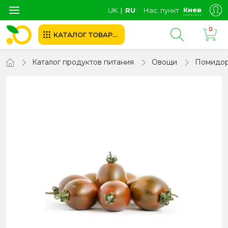
Киев
UK
∣
RU
Нас. пункт
0
КАТАЛОГ ТОВАРОВ
Каталог продуктов питания
Овощи
Помидо