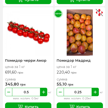
СЕЗОН
Помидор черри Амор
Помидор Мадрид
цена за 1 кг
цена за 1 кг
691,60
220,40
грн
грн
сумма
сумма
345,80
55,10
грн
грн
кг
кг
мин. колич. 0.5кг
мин. колич. 0.25кг
Купить
Купить