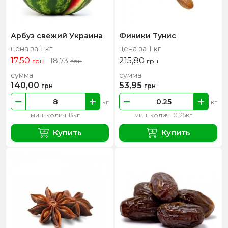
Арбуз свежий Украина
Финики Тунис
цена за 1 кг
цена за 1 кг
17,50
215,80
18,73
грн
грн
грн
сумма
сумма
140,00
53,95
грн
грн
кг
кг
мин. колич. 8кг
мин. колич. 0.25кг
Купить
Купить