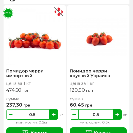
СЕЗОН
Помидор черри
Помидор черри
импортный
крупный Украина
цена за 1 кг
цена за 1 кг
474,60
120,90
грн
грн
сумма
сумма
237,30
60,45
грн
грн
кг
кг
мин. колич. 0.5кг
мин. колич. 0.5кг
Купить
Купить