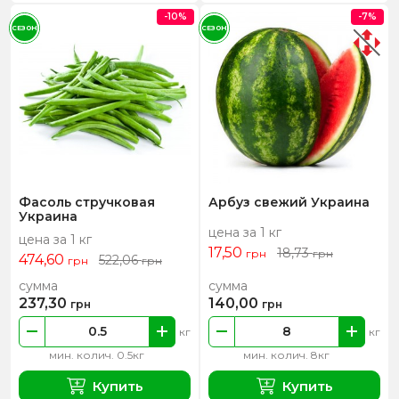
-10%
-7%
СЕЗОН
СЕЗОН
Фасоль стручковая
Арбуз свежий Украина
Украина
цена за 1 кг
цена за 1 кг
17,50
18,73
грн
грн
474,60
522,06
грн
грн
сумма
сумма
237,30
140,00
грн
грн
кг
кг
мин. колич. 0.5кг
мин. колич. 8кг
Купить
Купить