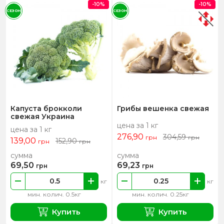
-10%
-10%
СЕЗОН
СЕЗОН
Капуста брокколи
Грибы вешенка свежая
свежая Украина
цена за 1 кг
цена за 1 кг
276,90
304,59
грн
грн
139,00
152,90
грн
грн
сумма
сумма
69,50
69,23
грн
грн
кг
кг
мин. колич. 0.5кг
мин. колич. 0.25кг
Купить
Купить