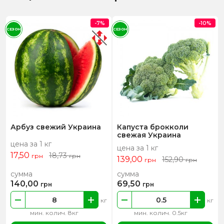
-7%
-10%
СЕЗОН
СЕЗОН
Арбуз свежий Украина
Капуста брокколи
свежая Украина
цена за 1 кг
цена за 1 кг
17,50
18,73
грн
грн
139,00
152,90
грн
грн
сумма
сумма
140,00
69,50
грн
грн
кг
кг
мин. колич. 8кг
мин. колич. 0.5кг