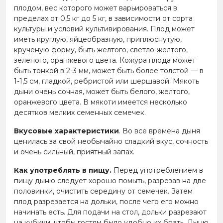
плодом, вес которого может варьироваться в
пределах от 0,5 кг до 5 кг, в зависимости от сорта
культуры и условий культивирования. Плод может
иметь круглую, яйцеобразную, приплюснутую,
крученую форму, быть желтого, светло-желтого,
зеленого, оранжевого цвета. Кожура плода может
быть тонкой в 2-3 мм, может быть более толстой — в
1-1,5 см, гладкой, ребристой или шершавой. Мякоть
дыни очень сочная, может быть белого, желтого,
оранжевого цвета. В мякоти имеется несколько
десятков мелких семенных семечек.
Вкусовые характеристики
. Во все времена дыня
ценилась за свой необычайно сладкий вкус, сочность
и очень сильный, приятный запах.
Как употреблять в пищу.
Перед употреблением в
пищу дыню следует хорошо помыть, разрезав на две
половинки, очистить середину от семечек. Затем
плод разрезается на дольки, после чего его можно
начинать есть. Для подачи на стол, дольки разрезают
на кубики, чтобы гостям было удобно их брать. Дыню