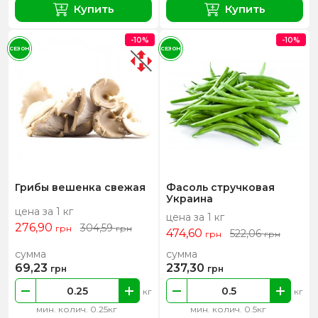
Купить
Купить
-10%
-10%
СЕЗОН
СЕЗОН
Грибы вешенка свежая
Фасоль стручковая
Украина
цена за 1 кг
цена за 1 кг
276,90
304,59
грн
грн
474,60
522,06
грн
грн
сумма
сумма
69,23
237,30
грн
грн
кг
кг
мин. колич. 0.25кг
мин. колич. 0.5кг