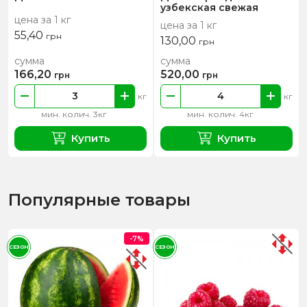
узбекская свежая
цена за 1 кг
цена за 1 кг
55,40
грн
130,00
грн
сумма
сумма
166,20
520,00
грн
грн
кг
кг
мин. колич. 3кг
мин. колич. 4кг
Купить
Купить
Популярные товары
-7%
СЕЗОН
СЕЗОН