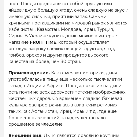
цвет. Плоды представляют собой круглую или
яйцевидную большую ягоду, очень сладкую на вкус и
имеющую сильный, приятный запах. Самыми
крупными поставщиками на мировой рынок являются
Узбекистан, Казахстан, Молдова, Иран, Турция,
Сирия. В Украине купить дыню можно в интернет-
магазине
FRUIT TIME
, который осуществляет
оптовую закупку свежих овощей, фруктов, ягод,
грибов, орехов и других продуктов высокого
качества из более, чем 30 стран.
Происхождение.
Как отмечают историки, дыня
употреблялась в пищу еще несколько тысячелетий
назад в Индии и Африке. Плоды, похожие на дыни,
есть почти на всех древнеегипетских изображениях
жертвенных даров. Со временем сладкая бахчевая
культура распространилась в азиатских регионах,
таких, как Афганистан, Иран, Ирак и т.д., где еще
более 4-х тысячелетий назад существовало
орошаемое земледелие.
Внешний вид
. Дыня является довольно крупным