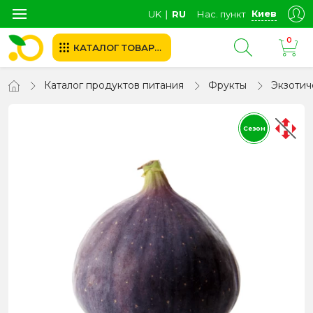
Киев
UK
∣
RU
Нас. пункт
0
КАТАЛОГ ТОВАРОВ
Каталог продуктов питания
Фрукты
Экзотич
Сезон