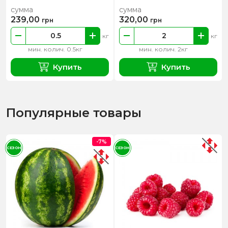
сумма
сумма
239,00
320,00
грн
грн
кг
кг
мин. колич. 0.5кг
мин. колич. 2кг
Купить
Купить
Популярные товары
-7%
СЕЗОН
СЕЗОН