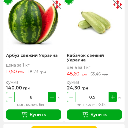
Арбуз свежий Украина
Кабачок свежий
Украина
цена за 1 кг
цена за 1 кг
17,50
18,73
грн
грн
48,60
53,46
грн
грн
сумма
сумма
140,00
24,30
грн
грн
кг
кг
мин. колич. 8кг
мин. колич. 0.5кг
Купить
Купить