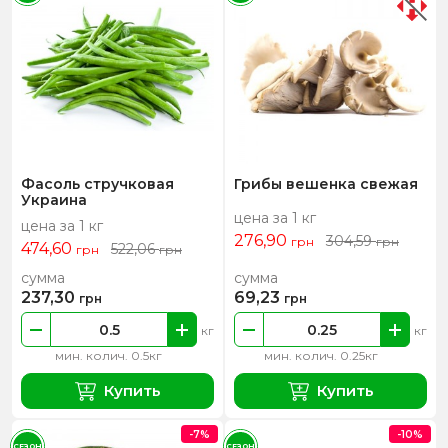
Фасоль стручковая
Грибы вешенка свежая
Украина
цена за 1 кг
цена за 1 кг
276,90
304,59
грн
грн
474,60
522,06
грн
грн
сумма
сумма
237,30
69,23
грн
грн
кг
кг
мин. колич. 0.5кг
мин. колич. 0.25кг
Купить
Купить
-7%
-10%
СЕЗОН
СЕЗОН