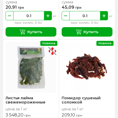
сумма
сумма
20,91
45,09
грн
грн
кг
кг
мин. колич. 0.1кг
мин. колич. 0.1кг
Купить
Купить
Новинка
Новинка
Листья лайма
Помидор сушеный
свежемороженные
соломкой
цена за 1 кг
цена за 1 кг
3 548,20
209,10
грн
грн