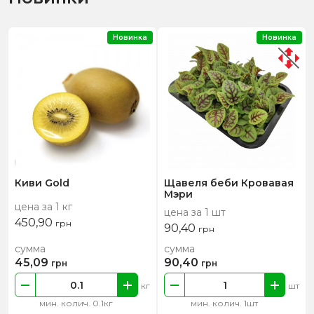
Новинка
Новинка
Киви Gold
Щавеля беби Кровавая
Мэри
цена за 1 кг
цена за 1 шт
450,90
грн
90,40
грн
сумма
сумма
45,09
90,40
грн
грн
кг
шт
мин. колич. 0.1кг
мин. колич. 1шт