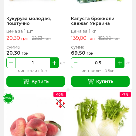
Кукуруза молодая,
Капуста брокколи
поштучно
свежая Украина
цена за 1 шт
цена за 1 кг
20,30
139,00
22,33
152,90
грн
грн
грн
грн
сумма
сумма
20,30
69,50
грн
грн
шт
кг
мин. колич. 1шт
мин. колич. 0.5кг
Купить
Купить
-10%
-7%
СЕЗОН