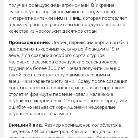
получен французскими агрономами. В Украине
купить огурцы корнишон можно в продуктовой
интернет-компании
FRUIT TIME
, которая поставляет
в дома украинцев растительные продукты высокого
качества из нескольких десятков стран.
Происхождение.
Огурец парижский корнишон был
выведен из тыквенных культур во Франции в 19-м
веке. Для создания особого сорта огурцов
маленького размера французские селекционеры
трудились более 300 лет, желая получить именно
такой сорт с соответствующими вкусовыми и
внешними характеристиками. Сразу после создания
сорт был назван «корнишот», но в начале прошлого
столетия французы переименовали маленькие
огурчики в «корнишон». Сегодня многие огородники
ошибочно называют корнишонами недозрелые
огурцы маленького размера.
Внешний вид.
Размер корнишонов колеблется в
пределах 3-8 сантиметров. Кожица плодов ярко-
зеленого цвета с крохотными шипами. Форма плодов