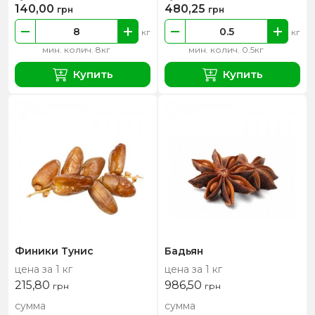
140,00
480,25
грн
грн
кг
кг
мин. колич. 8кг
мин. колич. 0.5кг
Купить
Купить
Финики Тунис
Бадьян
цена за 1 кг
цена за 1 кг
215,80
986,50
грн
грн
сумма
сумма