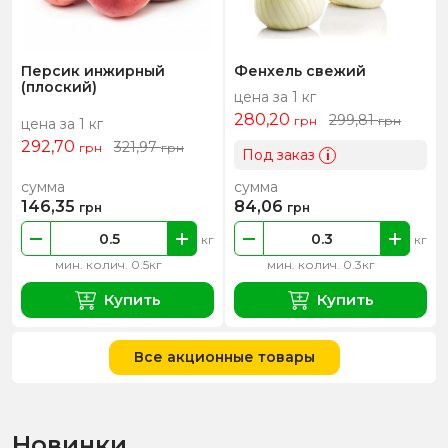
Персик инжирный
Фенхель свежий
(плоский)
цена за 1 кг
280,20
299,81
грн
грн
цена за 1 кг
292,70
321,97
грн
грн
Под заказ
i
сумма
сумма
146,35
84,06
грн
грн
кг
кг
мин. колич. 0.5кг
мин. колич. 0.3кг
Купить
Купить
Все акционные товары
Новинки