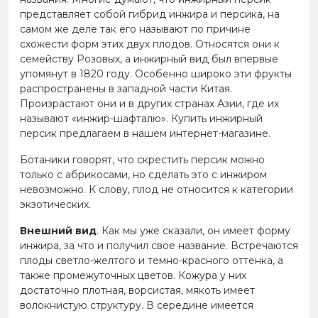
представляет собой гибрид инжира и персика, на
самом же деле так его называют по причине
схожести форм этих двух плодов. Относятся они к
семейству Розовых, а инжирный вид был впервые
упомянут в 1820 году. Особенно широко эти фрукты
распространены в западной части Китая.
Произрастают они и в других странах Азии, где их
называют «инжир-шафталю». Купить инжирный
персик предлагаем в нашем интернет-магазине.
Ботаники говорят, что скрестить персик можно
только с абрикосами, но сделать это с инжиром
невозможно. К слову, плод не относится к категории
экзотических.
Внешний вид
. Как мы уже сказали, он имеет форму
инжира, за что и получил свое название. Встречаются
плоды светло-желтого и темно-красного оттенка, а
также промежуточных цветов. Кожура у них
достаточно плотная, ворсистая, мякоть имеет
волокнистую структуру. В середине имеется