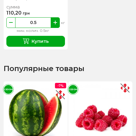
сумма
110,20
грн
кг
мин. колич. 0.5кг
Купить
Популярные товары
-7%
СЕЗОН
СЕЗОН