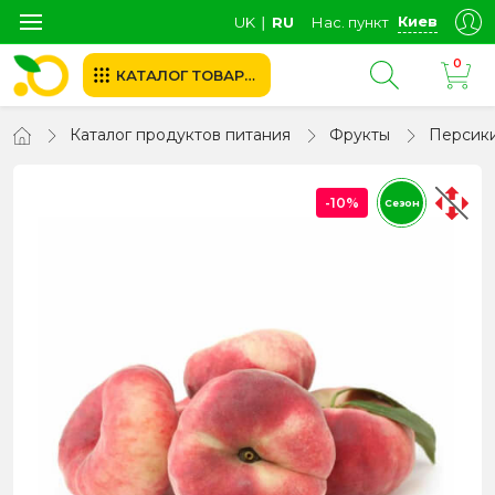
Киев
UK
∣
RU
Нас. пункт
0
КАТАЛОГ ТОВАРОВ
Каталог продуктов питания
Фрукты
Персик
-10%
Сезон