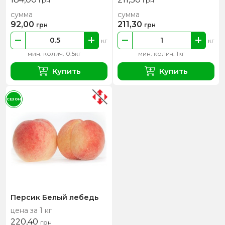
грн
грн
сумма
сумма
92,00
211,30
грн
грн
кг
кг
мин. колич. 0.5кг
мин. колич. 1кг
Купить
Купить
СЕЗОН
Персик Белый лебедь
цена за 1 кг
220,40
грн