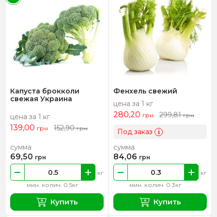
Капуста брокколи
Фенхель свежий
свежая Украина
цена за 1 кг
280,20
299,81
грн
грн
цена за 1 кг
139,00
152,90
грн
грн
Под заказ
i
сумма
сумма
69,50
84,06
грн
грн
кг
кг
мин. колич. 0.5кг
мин. колич. 0.3кг
Купить
Купить