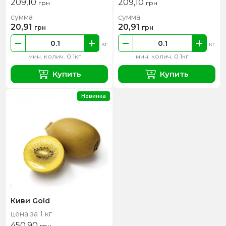
209,10
209,10
грн
грн
сумма
сумма
20,91
20,91
грн
грн
кг
кг
мин. колич. 0.1кг
мин. колич. 0.1кг
Купить
Купить
Новинка
Киви Gold
цена за 1 кг
450,90
грн