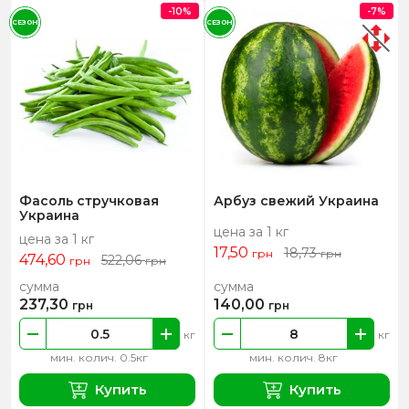
-10%
-7%
СЕЗОН
СЕЗОН
Фасоль стручковая
Арбуз свежий Украина
Украина
цена за 1 кг
цена за 1 кг
17,50
18,73
грн
грн
474,60
522,06
грн
грн
сумма
сумма
237,30
140,00
грн
грн
кг
кг
мин. колич. 0.5кг
мин. колич. 8кг
Купить
Купить