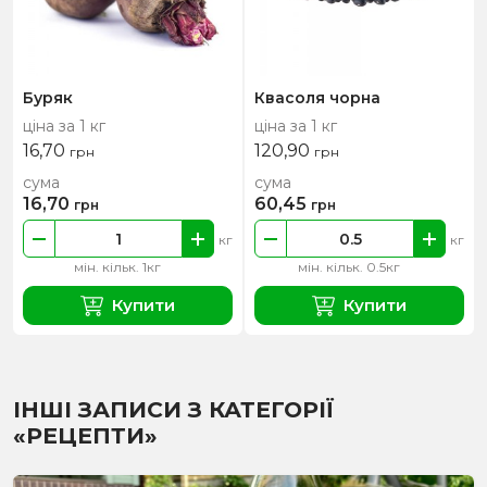
Буряк
Квасоля чорна
ціна за 1 кг
ціна за 1 кг
16,70
120,90
грн
грн
сума
сума
16,70
60,45
грн
грн
кг
кг
мін. кільк. 1кг
мін. кільк. 0.5кг
Купити
Купити
ІНШІ ЗАПИСИ З КАТЕГОРІЇ
«РЕЦЕПТИ»