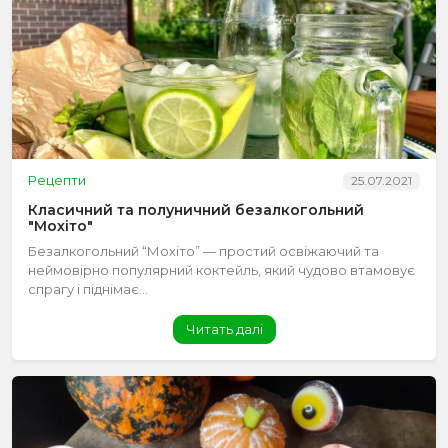
Рецепти
25.07.2021
Класичний та полуничний безалкогольний
"Мохіто"
Безалкогольний “Мохіто” — простий освіжаючий та
неймовірно популярний коктейль, який чудово втамовує
спрагу і піднімає...
Читать далі