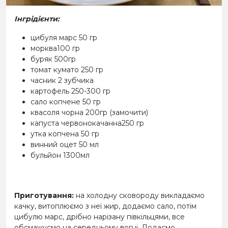
Інгрідієнти:
цибуля марс 50 гр
морква100 гр
буряк 500гр
томат кумато 250 гр
часник 2 зубчика
картофель 250-300 гр
сало копчене 50 гр
квасоля чорна 200гр (замочити)
капуста червонокачанна250 гр
утка копчена 50 гр
винний оцет 50 мл
бульйон 1300мл
Приготування:
на холодну сковороду викладаємо
качку, витоплюємо з неї жир, додаємо сало, потім
цибулю марс, дрібно нарізану півкільцями, все
обсмажуємо на середньому вогні. Додаємо