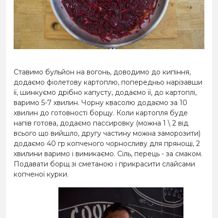
Ставимо бульйон на вогонь, доводимо до кипіння,
додаємо фіолетову картоплю, попередньо нарізавши
її, шинкуємо дрібно капусту, додаємо її, до картоплі,
варимо 5-7 хвилин. Чорну квасолю додаємо за 10
хвилин до готовності борщу. Коли картопля буде
напів готова, додаємо пассировку (можна 1 \ 2 від
всього що вийшло, другу частину можна заморозити)
додаємо 40 гр копченого чорносливу для прянощі, 2
хвилини варимо і вимикаємо. Сіль, перець - за смаком.
Подавати борщ зі сметаною і прикрасити слайсами
копченої курки.