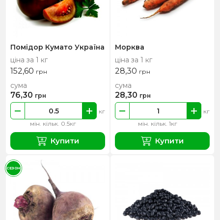
Помідор Кумато Україна
Морква
ціна за 1 кг
ціна за 1 кг
152,60
28,30
грн
грн
сума
сума
76,30
28,30
грн
грн
кг
кг
мін. кільк. 0.5кг
мін. кільк. 1кг
Купити
Купити
СЕЗОН