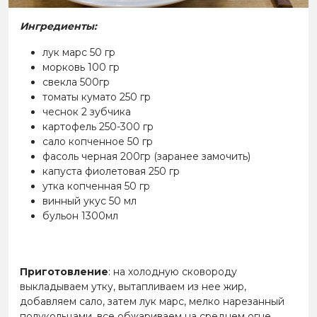
Ингредиенты:
лук марс 50 гр
морковь 100 гр
свекла 500гр
томаты кумато 250 гр
чеснок 2 зубчика
картофель 250-300 гр
сало копченное 50 гр
фасоль черная 200гр (заранее замочить)
капуста фиолетовая 250 гр
утка копченная 50 гр
винный укус 50 мл
бульон 1300мл
Приготовление
: на холодную сковороду
выкладываем утку, вытапливаем из нее жир,
добавляем сало, затем лук марс, мелко нарезанный
полукольцами, все обжариваем на среднем огне.