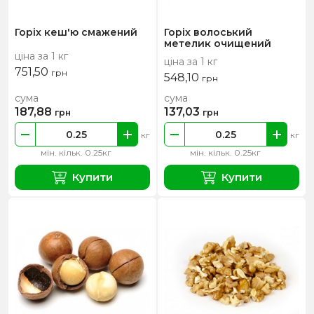
Горіх кеш'ю смажений
Горіх волоський
метелик очищений
ціна за 1 кг
ціна за 1 кг
751,50
грн
548,10
грн
сума
сума
187,88
137,03
грн
грн
кг
кг
мін. кільк. 0.25кг
мін. кільк. 0.25кг
Купити
Купити