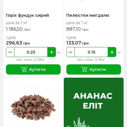
Горіх фундук сирий
Пелюстки мигдалю
ціна за 1 кг
ціна за 1 кг
1 186,50
887,10
грн
грн
сума
сума
296,63
133,07
грн
грн
кг
кг
мін. кільк. 0.25кг
мін. кільк. 0.15кг
Купити
Купити