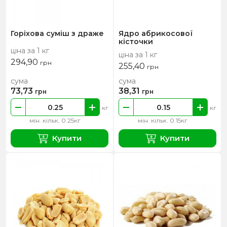
Горіхова суміш з драже
Ядро абрикосової
кісточки
ціна за 1 кг
ціна за 1 кг
294,90
грн
255,40
грн
сума
сума
73,73
38,31
грн
грн
кг
кг
мін. кільк. 0.25кг
мін. кільк. 0.15кг
Купити
Купити