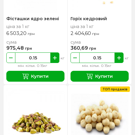
Фісташки ядро зелені
Горіх кедровий
ціна за 1 кг
ціна за 1 кг
6 503,20
2 404,60
грн
грн
сума
сума
975,48
360,69
грн
грн
кг
кг
мін. кільк. 0.15кг
мін. кільк. 0.15кг
Купити
Купити
ТОП продажів