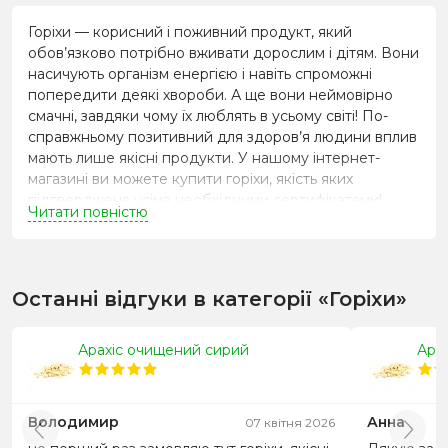
Горіхи — корисний і поживний продукт, який
обов’язково потрібно вживати дорослим і дітям. Вони
насичують організм енергією і навіть спроможні
попередити деякі хвороби. А ще вони неймовірно
смачні, завдяки чому їх люблять в усьому світі! По-
справжньому позитивний для здоров’я людини вплив
мають лише якісні продукти. У нашому інтернет-
магазині ви можете купити горіхи, якість яких
підтверджена усіма необхідними сертифікатами!
Читати повністю
Навіщо вживати горіхи
Головна причина популярності горіхів — чудовий смак
і аромат, не схожий ні на який інший продукт. Саме
Останні відгуки в категорії «Горіхи»
тому, їх так часто обирають в якості перекусу, щоб
швидко втамувати голод або неквапливо похрумтіти
Арахіс очищений сирий
Ара
під час перегляду фільму. Нерідко горіхи фігурують й
в різноманітних рецептах. Українські та іноземні
кулінари обожнюють використовувати їх під час
приготування багатьох страв.
Володимир
Анна
07 квітня 2026