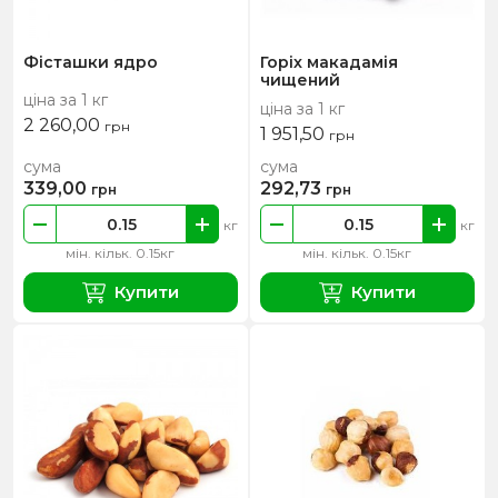
Фісташки ядро
Горіх макадамія
чищений
ціна за 1 кг
ціна за 1 кг
2 260,00
грн
1 951,50
грн
сума
сума
339,00
292,73
грн
грн
кг
кг
мін. кільк. 0.15кг
мін. кільк. 0.15кг
Купити
Купити