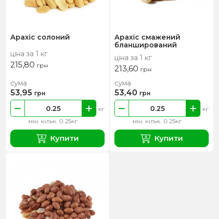
Арахіс солоний
Арахіс смажений
бланширований
ціна за 1 кг
ціна за 1 кг
215,80
грн
213,60
грн
сума
сума
53,95
53,40
грн
грн
кг
кг
мін. кільк. 0.25кг
мін. кільк. 0.25кг
Купити
Купити