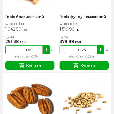
Горіх бразильський
Горіх фундук смажений
ціна за 1 кг
ціна за 1 кг
1 942,50
1 519,90
грн
грн
сума
сума
291,38
379,98
грн
грн
кг
кг
мін. кільк. 0.15кг
мін. кільк. 0.25кг
Купити
Купити