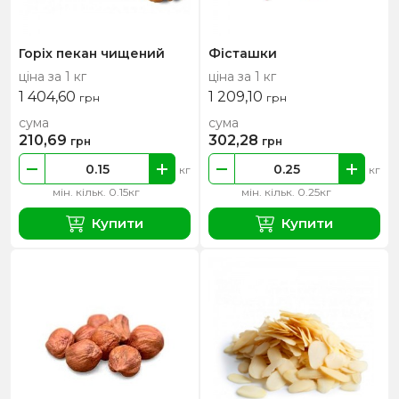
Горіх пекан чищений
Фісташки
ціна за 1 кг
ціна за 1 кг
1 404,60
1 209,10
грн
грн
сума
сума
210,69
302,28
грн
грн
кг
кг
мін. кільк. 0.15кг
мін. кільк. 0.25кг
Купити
Купити