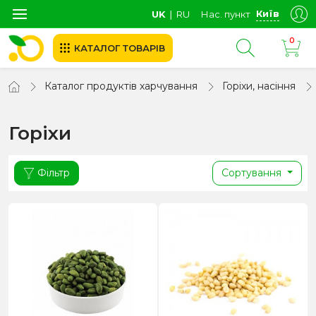
Київ
UK
∣
RU
Нас. пункт
0
КАТАЛОГ ТОВАРІВ
Каталог продуктів харчування
Горіхи, насіння
Горіхи
Фільтр
Сортування