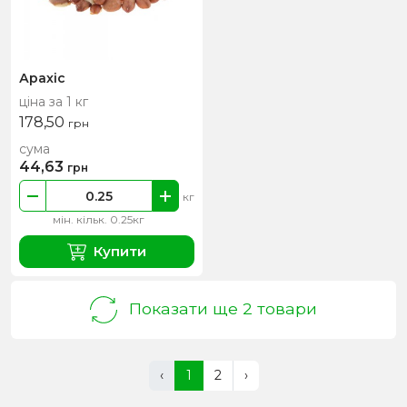
Арахіс
ціна за 1 кг
178,50
грн
сума
44,63
грн
кг
мін. кільк. 0.25кг
Купити
Показати ще 2 товари
‹
1
2
›