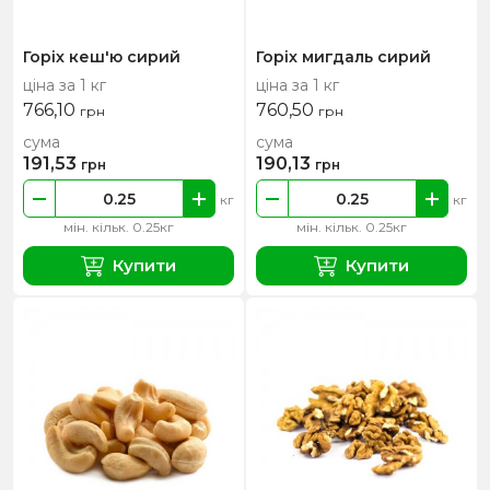
Горіх кеш'ю сирий
Горіх мигдаль сирий
ціна за 1 кг
ціна за 1 кг
766,10
760,50
грн
грн
сума
сума
191,53
190,13
грн
грн
кг
кг
мін. кільк. 0.25кг
мін. кільк. 0.25кг
Купити
Купити