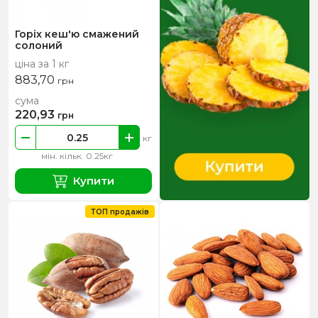
Горіх кеш'ю смажений
солоний
ціна за 1 кг
883,70
грн
сума
220,93
грн
кг
мін. кільк. 0.25кг
Купити
ТОП продажів