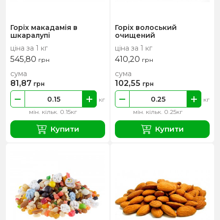
Горіх макадамія в
Горіх волоський
шкаралупі
очищений
ціна за 1 кг
ціна за 1 кг
545,80
410,20
грн
грн
сума
сума
81,87
102,55
грн
грн
кг
кг
мін. кільк. 0.15кг
мін. кільк. 0.25кг
Купити
Купити