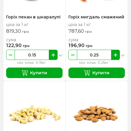
Горіх пекан в шкаралупі
Горіх мигдаль смажений
ціна за 1 кг
ціна за 1 кг
819,30
787,60
грн
грн
сума
сума
122,90
196,90
грн
грн
кг
кг
мін. кільк. 0.15кг
мін. кільк. 0.25кг
Купити
Купити