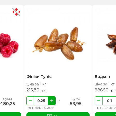
Фініки Туніс
Бадьян
ціна за 1 кг
ціна за 1 кг
215,80
986,50
грн
грн
сума
сума
кг
480,25
53,95
мін. кільк. 0.25кг
мін. кільк. 0