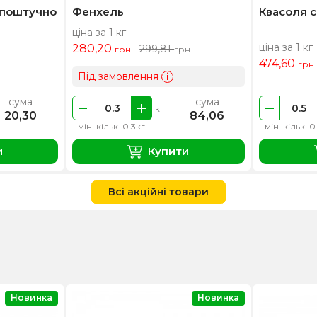
 поштучно
Фенхель
Квасоля с
ціна за 1 кг
ціна за 1 кг
280,20
299,81
грн
грн
474,60
грн
Під замовлення
i
сума
сума
кг
20,30
84,06
мін. кільк. 0.3кг
мін. кільк. 0
и
Купити
Всі акційні товари
Новинка
Новинка