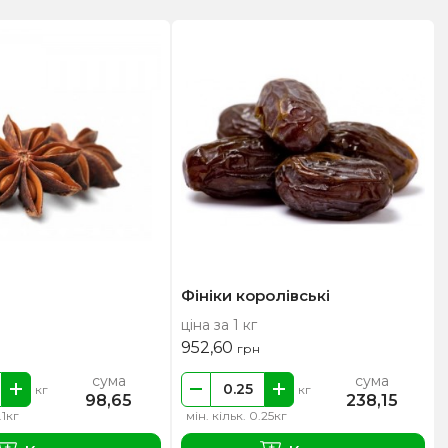
Фініки королівські
ціна за 1 кг
952,60
грн
сума
сума
кг
кг
98,65
238,15
.1кг
мін. кільк. 0.25кг