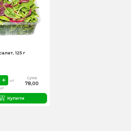
салат, 125 г
сума
шт
78,00
1шт
Купити