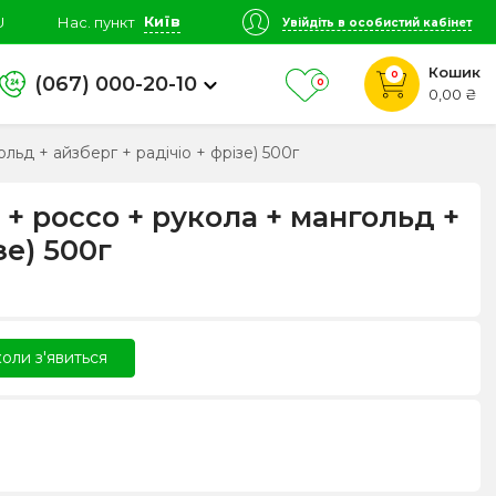
Київ
U
Нас. пункт
Увійдіть в особистий кабінет
Кошик
0
(067) 000-20-10
0
0,00 ₴
льд + айзберг + радічіо + фрізе) 500г
 + россо + рукола + мангольд +
зе) 500г
оли з'явиться