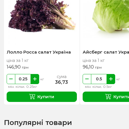
Лолло Росса салат Україна
Айсберг салат Укра
ціна за 1 кг
ціна за 1 кг
146,90
96,10
грн
грн
сума
кг
кг
36,73
мін. кільк. 0.25кг
мін. кільк. 0.5кг
Купити
Купит
Популярні товари