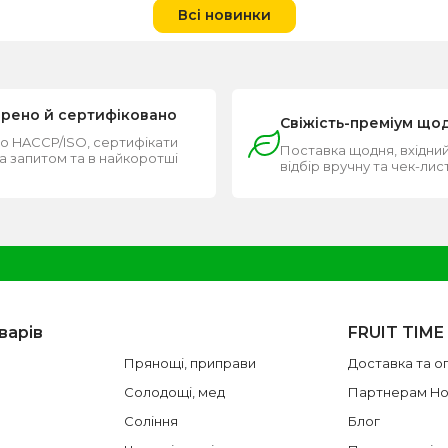
Всі новинки
ірено й сертифіковано
Свіжість-преміум що
о HACCP/ISO, сертифікати
Поставка щодня, вхідний
за запитом та в найкоротші
відбір вручну та чек-лис
и
варів
FRUIT TIME
Прянощі, приправи
Доставка та о
Солодощі, мед
Партнерам H
Соління
Блог