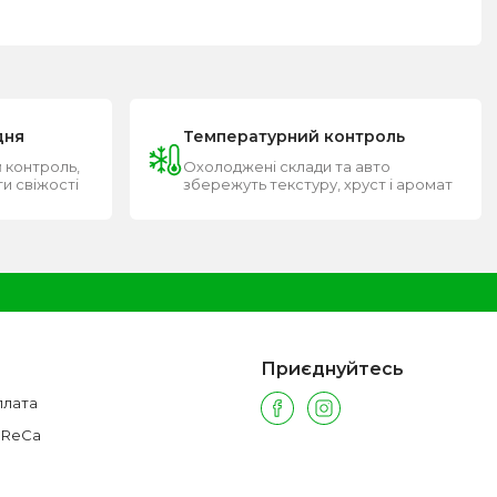
дня
Температурний контроль
 контроль,
Охолоджені склади та авто
ти свіжості
збережуть текстуру, хруст і аромат
Приєднуйтесь
плата
oReCa