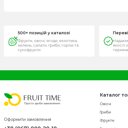
500+ позицій у каталозі
Перев
Фрукти, овочі, ягоди, екзотика,
Надаєм
зелень, салати, гриби, горіхи та
якості 
сухофрукти
термін
Каталог то
Овочі
Гриби
Оформити замовлення
Фрукти