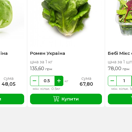
їна
Ромен Україна
Бебі Мікс 
ціна за 1 кг
ціна за 1 шт
135,60
78,00
грн
грн
сума
сума
кг
48,05
67,80
мін. кільк. 0.5кг
мін. кільк. 
и
Купити