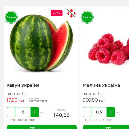
-7%
Сезон
Сезон
Кавун Україна
Малина Україна
ціна за 1 кг
ціна за 1 кг
17,50
960,50
18,73
грн
грн
грн
сума
кг
кг
140,00
мін. кільк. 8кг
мін. кільк. 0.5кг