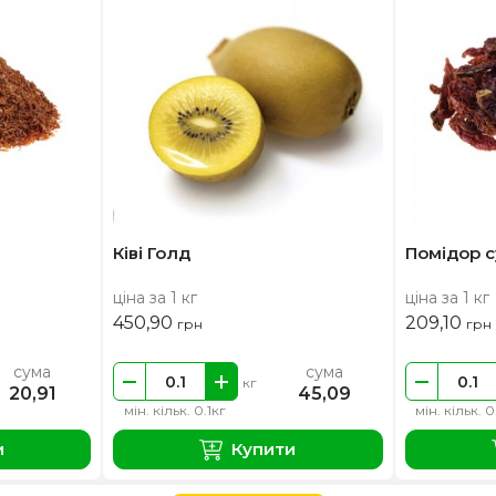
Ківі Голд
Помідор 
ціна за 1 кг
ціна за 1 кг
450,90
209,10
грн
грн
сума
сума
кг
20,91
45,09
мін. кільк. 0.1кг
мін. кільк. 0
и
Купити