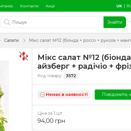
мпанію
Контакти
Акції
UK
∣
R
Знайти
Салати
Мікс салат №12 (біонда + россо + рукола + манго
Мікс салат №12 (біонда
айзберг + радічіо + фрі
Код товару:
3572
Немає в наявності
Повідомити, к
Ціна за 1 шт
94,00
грн