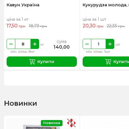
Кавун Україна
Кукурудза молода,
ціна за 1 кг
ціна за 1 шт
17,50
20,30
18,73
22,33
грн
грн
грн
грн
сума
кг
шт
140,00
мін. кільк. 8кг
мін. кільк. 1шт
Купити
Купит
Новинки
Новинка