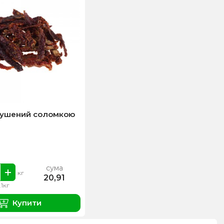
сушений соломкою
сума
кг
20,91
.1кг
Купити