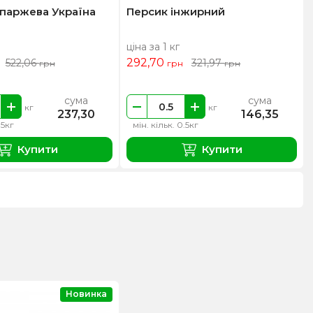
паржева Україна
Персик інжирний
ціна за 1 кг
292,70
522,06
321,97
грн
грн
грн
сума
сума
кг
кг
237,30
146,35
.5кг
мін. кільк. 0.5кг
Купити
Купити
Новинка