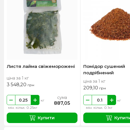
Листя лайма свіжеморожені
Помідор сушений
подрібнений
ціна за 1 кг
ціна за 1 кг
3 548,20
грн
209,10
грн
сума
кг
кг
887,05
мін. кільк. 0.25кг
мін. кільк. 0.1кг
Купити
Купит