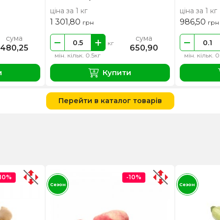
ціна за 1 кг
ціна за 1 кг
1 301,80
986,50
грн
грн
сума
сума
кг
480,25
650,90
мін. кільк. 0.5кг
мін. кільк. 0
и
Купити
Перейти в каталог товарів
-10%
-10%
Сезон
Сезон