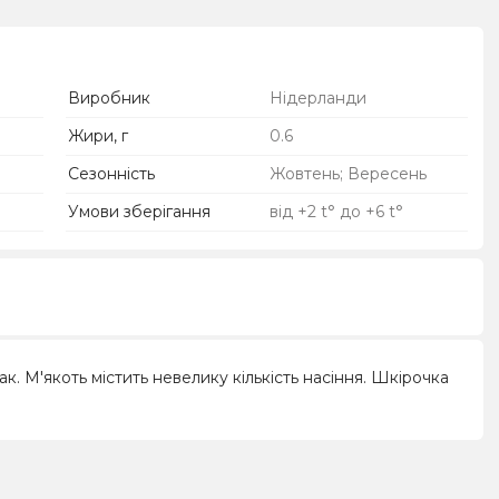
Виробник
Нідерланди
Жири, г
0.6
Сезонність
Жовтень; Вересень
Умови зберігання
від +2 t° до +6 t°
. М'якоть містить невелику кількість насіння. Шкірочка