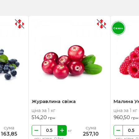
Сезон
Журавлина свіжа
Малина У
ціна за 1 кг
ціна за 1 кг
514,20
960,50
грн
грн
сума
сума
кг
163,85
257,10
мін. кільк. 0.5кг
мін. кільк. 0