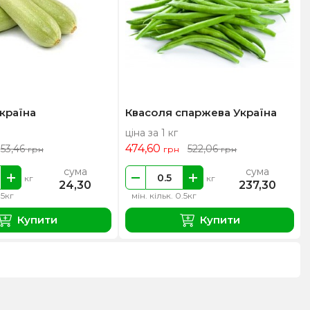
країна
Квасоля спаржева Україна
ціна за 1 кг
474,60
53,46
522,06
грн
грн
грн
сума
сума
кг
кг
24,30
237,30
.5кг
мін. кільк. 0.5кг
Купити
Купити