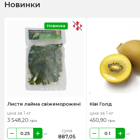
Новинки
Новинка
Листя лайма свіжеморожені
Ківі Голд
ціна за 1 кг
ціна за 1 кг
3 548,20
450,90
грн
грн
сума
кг
кг
887,05