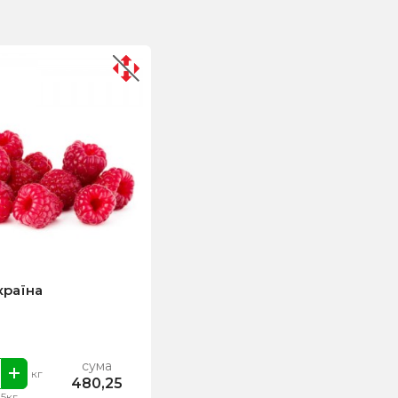
країна
сума
кг
480,25
.5кг