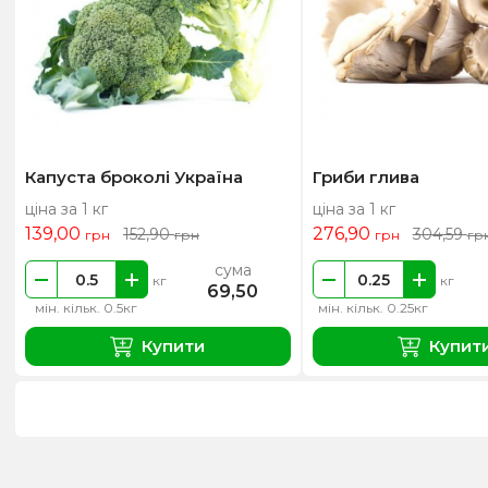
Капуста броколі Україна
Гриби глива
ціна за 1 кг
ціна за 1 кг
139,00
276,90
152,90
304,59
грн
грн
грн
гр
сума
кг
кг
69,50
мін. кільк. 0.5кг
мін. кільк. 0.25кг
Купити
Купит