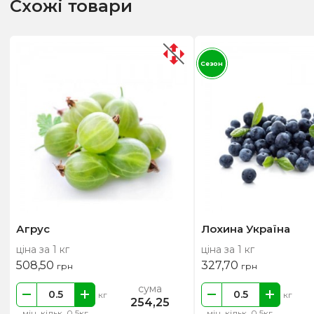
Схожі товари
Сезон
Агрус
Лохина Україна
ціна за 1 кг
ціна за 1 кг
508,50
327,70
грн
грн
сума
кг
кг
254,25
мін. кільк. 0.5кг
мін. кільк. 0.5кг