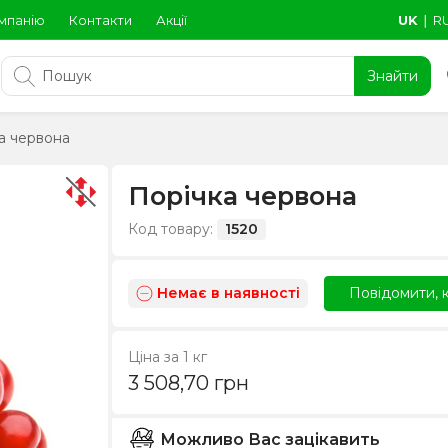
мпанію
Контакти
Акції
UK
∣
R
Знайти
а червона
Порічка червона
Код товару:
1520
Немає в наявності
Повідомити, к
Ціна за 1 кг
3 508,70
грн
Можливо Вас зацікавить