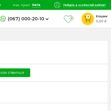
Київ
U
Нас. пункт
Увійдіть в особистий кабінет
Кошик
0
(067) 000-20-10
0
0,00 ₴
оли з'явиться