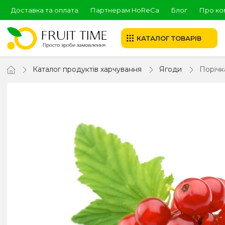
Доставка та оплата
Партнерам HoReCa
Блог
Про ко
КАТАЛОГ ТОВАРІВ
Каталог продуктів харчування
Ягоди
Порічк