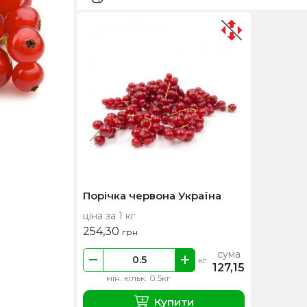
Порічка червона Україна
ціна за 1 кг
254,30
грн
сума
кг
127,15
мін. кільк. 0.5кг
Купити