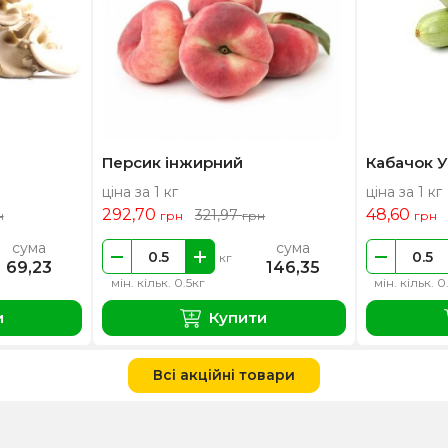
Персик інжирний
Кабачок У
ціна за 1 кг
ціна за 1 кг
292,70
48,60
321,97
н
грн
грн
грн
сума
сума
кг
69,23
146,35
мін. кільк. 0.5кг
мін. кільк. 0
и
Купити
Всі акційні товари