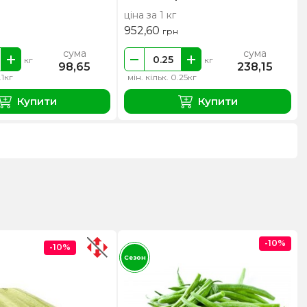
ціна за 1 кг
952,60
грн
сума
сума
кг
кг
98,65
238,15
.1кг
мін. кільк. 0.25кг
Купити
Купити
-10%
-10%
Сезон