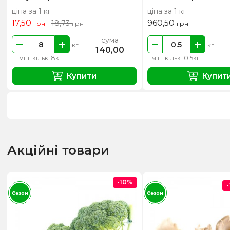
ціна за 1 кг
ціна за 1 кг
17,50
960,50
18,73
грн
грн
грн
сума
кг
кг
140,00
мін. кільк. 8кг
мін. кільк. 0.5кг
Купити
Купит
Акційні товари
-10%
Сезон
Сезон