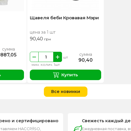
Щавеля беби Кровавая Мэри
цена за 1 шт
90,40
грн
сумма
сумма
887,05
шт
90,40
мин. колич. 1шт
ь
Купить
Все новинки
рено и сертифицировано
Свежесть каждый де
тавляем HACCP/ISO,
Ежедневная поставка, 