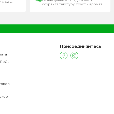
Охлажденные склады и авто
 и чек-
сохранят текстуру, хруст и аромат
Присоединяйтесь
лата
oReCa
говор
ское