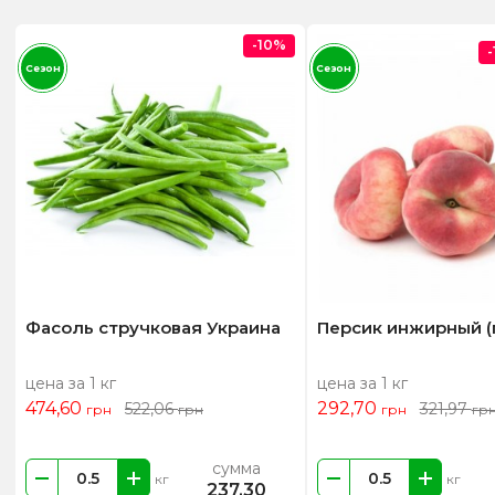
-10%
Сезон
Сезон
Фасоль стручковая Украина
Персик инжирный (
цена за 1 кг
цена за 1 кг
474,60
292,70
522,06
321,97
грн
грн
грн
гр
сумма
кг
кг
237,30