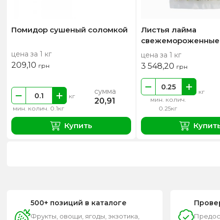
Помидор сушеный соломкой
Листья лайма
свежемороженные
цена за 1 кг
цена за 1 кг
209,10
3 548,20
грн
грн
сумма
кг
кг
мин. колич.
20,91
мин. колич. 0.1кг
0.25кг
Купить
Купит
500+ позиций в каталоге
Прове
Фрукты, овощи, ягоды, экзотика,
Предос