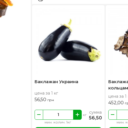
Баклажан Украина
Баклаж
кольца
цена за 1 кг
цена за 1 
56,50
грн
452,00
г
сумма
кг
56,50
мин. колич. 1кг
мин. к