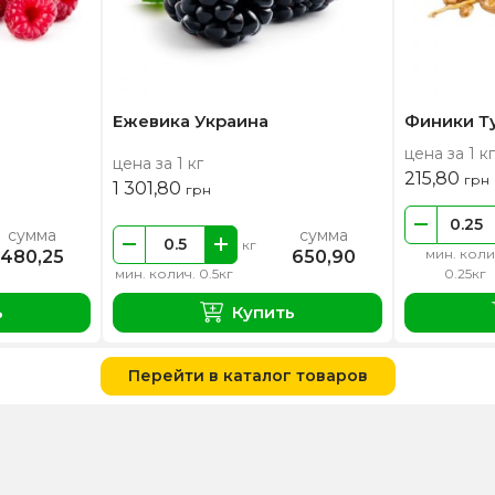
Ежевика Украина
Финики Т
цена за 1 кг
цена за 1 кг
215,80
грн
1 301,80
грн
сумма
сумма
кг
мин. коли
480,25
650,90
мин. колич. 0.5кг
0.25кг
ь
Купить
Перейти в каталог товаров