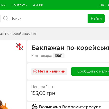
нии
Контакты
Акции
UK
∣
Найти
н по-корейськи, 1 кг
Баклажан по-корейськи
Код товара:
3561
Нет в наличии
Сообщить о нали
Цена за 1 шт
153,00
грн
Возможно Вас заинтересует