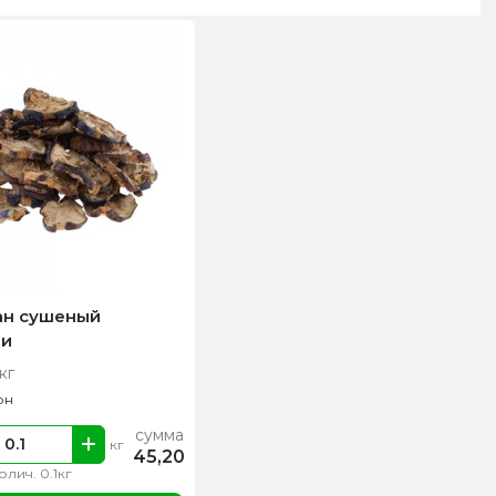
ан сушеный
ми
кг
рн
сумма
кг
45,20
олич. 0.1кг