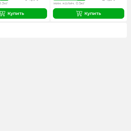
0.3кг
мин. колич. 0.5кг
Купить
Купить