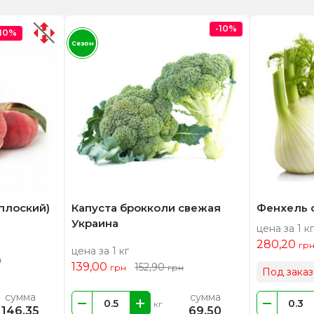
-10%
-10%
Сезон
плоский)
Капуста брокколи свежая
Фенхель 
Украина
цена за 1 кг
280,20
гр
цена за 1 кг
н
139,00
152,90
грн
грн
Под заказ
сумма
сумма
кг
146,35
69,50