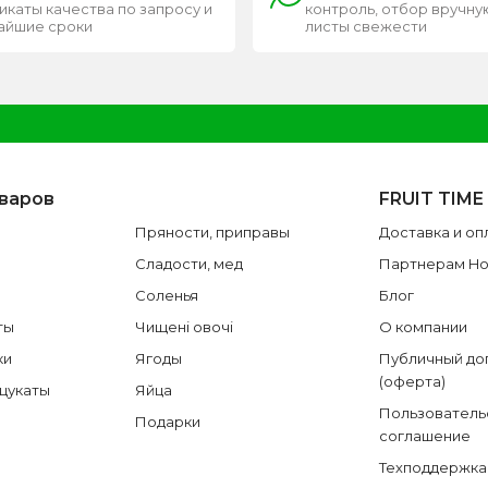
каты качества по запросу и
контроль, отбор вручную
чайшие сроки
листы свежести
оваров
FRUIT TIME
Пряности, приправы
Доставка и оп
Сладости, мед
Партнерам H
Соленья
Блог
ты
Чищені овочі
О компании
ки
Ягоды
Публичный до
(оферта)
 цукаты
Яйца
Пользователь
Подарки
соглашение
Техподдержка