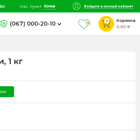
Киев
RU
Нас. пункт
Войдите в личный кабинет
Корзина
0
(067) 000-20-10
0
0,00 ₴
, 1 кг
чии