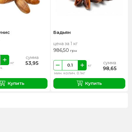
унис
Бадьян
цена за 1 кг
986,50
грн
сумма
сумма
53,95
кг
кг
ч.
98,65
мин. колич. 0.1кг
Купить
Купить