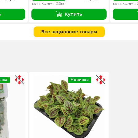
мин. колич. 0.5кг
мин. колич. 
ь
Купить
Все акционные товары
нка
Новинка