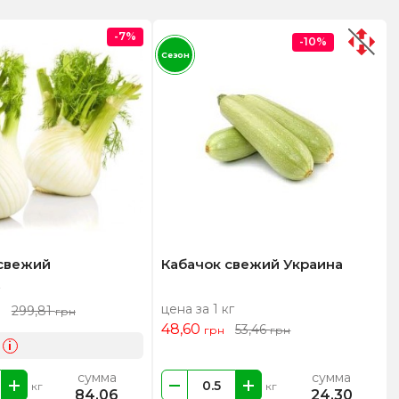
-7%
-10%
Сезон
свежий
Кабачок свежий Украина
цена за 1 кг
299,81
н
грн
48,60
53,46
грн
грн
i
сумма
сумма
кг
кг
84,06
24,30