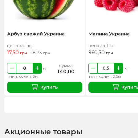
Арбуз свежий Украина
Малина Украина
цена за 1 кг
цена за 1 кг
17,50
960,50
18,73
грн
грн
грн
сумма
кг
кг
140,00
мин. колич. 8кг
мин. колич. 0.5кг
Купить
Купит
Акционные товары