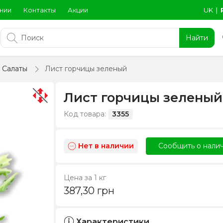
нии
Контакты
Акции
UK
∣
Найти
Салаты
Лист горчицы зеленый
Лист горчицы зеленый
Код товара:
3355
Нет в наличии
Сообщить о нали
Цена за 1 кг
387,30
грн
Характеристики