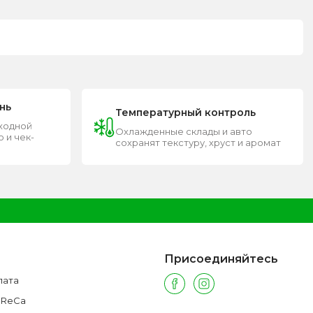
нь
Температурный контроль
входной
Охлажденные склады и авто
 и чек-
сохранят текстуру, хруст и аромат
Присоединяйтесь
лата
oReCa