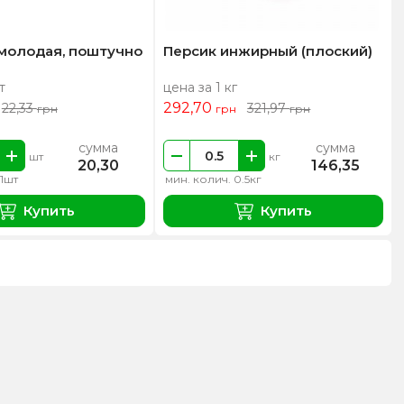
 молодая, поштучно
Персик инжирный (плоский)
т
цена за 1 кг
292,70
22,33
321,97
грн
грн
грн
сумма
сумма
шт
кг
20,30
146,35
 1шт
мин. колич. 0.5кг
Купить
Купить