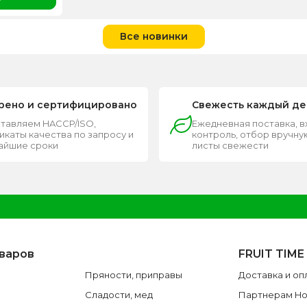
Все новинки
рено и сертифицировано
Свежесть каждый де
тавляем HACCP/ISO,
Ежедневная поставка, 
каты качества по запросу и
контроль, отбор вручную
чайшие сроки
листы свежести
оваров
FRUIT TIME
Пряности, приправы
Доставка и оп
Сладости, мед
Партнерам H