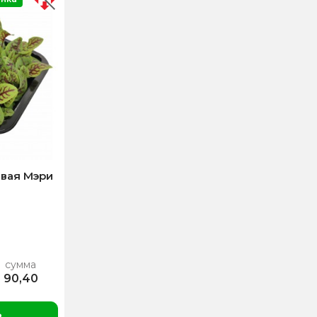
вая Мэри
сумма
90,40
ь