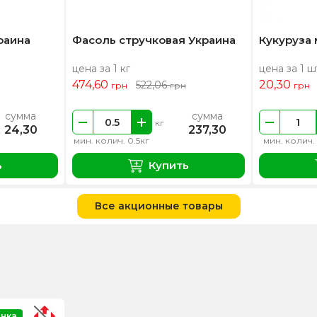
раина
Фасоль стручковая Украина
Кукуруза
цена за 1 кг
цена за 1 ш
474,60
20,30
522,06
грн
грн
грн
сумма
сумма
кг
24,30
237,30
мин. колич. 0.5кг
мин. колич.
ь
Купить
Все акционные товары
нка