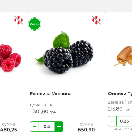
Сезон
Ежевика Украина
Финики Т
цена за 1 кг
цена за 1 кг
215,80
грн
1 301,80
грн
сумма
сумма
кг
мин. коли
480,25
650,90