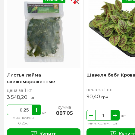
Листья лайма
Щавеля беби Крова
свежемороженные
цена за 1 шт
цена за 1 кг
90,40
3 548,20
грн
грн
сумма
887,05
кг
шт
мин. колич.
0.25кг
мин. колич. 1шт
Купить
Купит