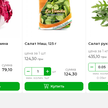
аина
Салат Маш, 125 г
Салат рук
цена за 1 кг
цена за 1 шт
435,10
грн
124,30
грн
сумма
сумма
79,10
шт
мин. коли
124,30
мин. колич. 1шт
0.05кг
ь
Купить