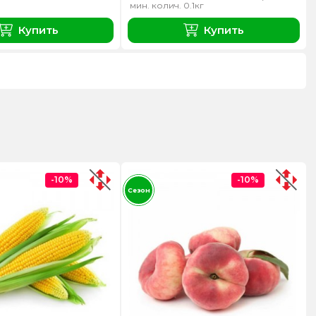
мин. колич. 0.1кг
Купить
Купить
-10%
-10%
Сезон