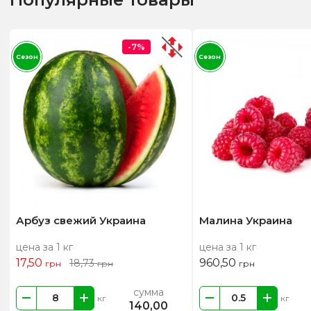
-7%
Сезон
Сезон
Арбуз свежий Украина
Малина Украина
цена за 1 кг
цена за 1 кг
17,50
960,50
18,73
грн
грн
грн
сумма
кг
кг
140,00