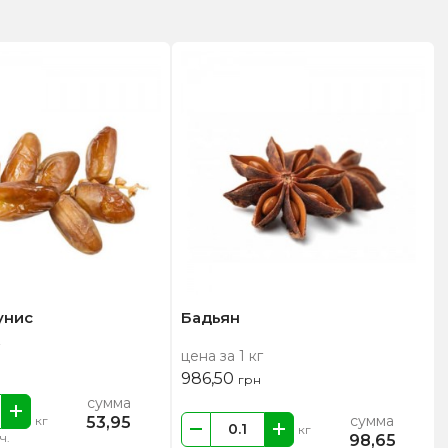
унис
Бадьян
цена за 1 кг
986,50
грн
сумма
сумма
53,95
кг
кг
ч.
98,65