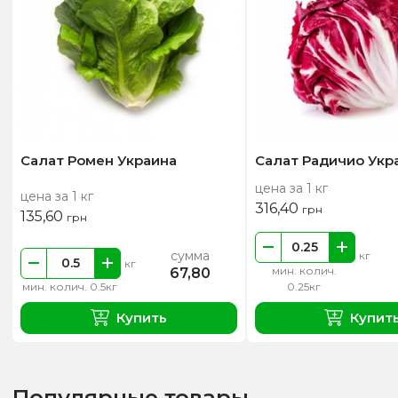
Салат Ромен Украина
Салат Радичио Укр
цена за 1 кг
цена за 1 кг
316,40
грн
135,60
грн
сумма
кг
кг
мин. колич.
67,80
мин. колич. 0.5кг
0.25кг
Купить
Купит
Популярные товары