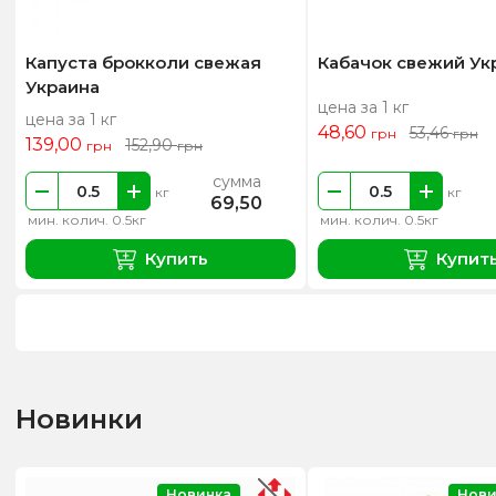
Капуста брокколи свежая
Кабачок свежий Ук
Украина
цена за 1 кг
цена за 1 кг
48,60
53,46
грн
грн
139,00
152,90
грн
грн
сумма
кг
кг
69,50
мин. колич. 0.5кг
мин. колич. 0.5кг
Купить
Купит
Новинки
Новинка
Нови