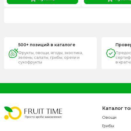
500+ позиций в каталоге
Прове
Фрукты, овощи, ягоды, экзотика,
Предос
зелень, салаты, грибы, орехи и
сертифи
сухофрукты
в крат
Каталог т
Овощи
Грибы