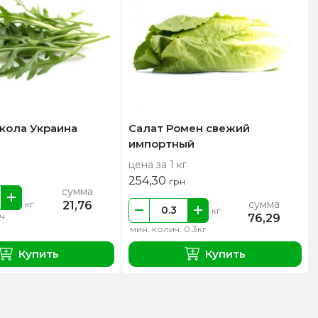
кола Украина
Салат Ромен свежий
импортный
цена за 1 кг
254,30
грн
сумма
сумма
21,76
кг
кг
ч.
76,29
мин. колич. 0.3кг
Купить
Купить