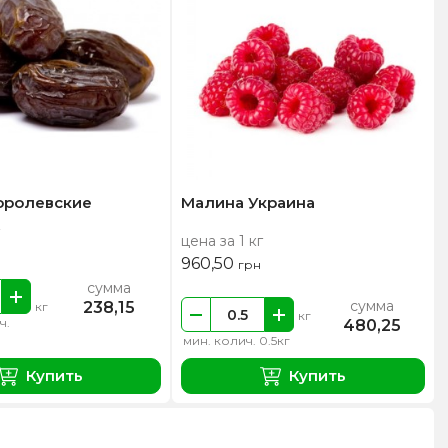
оролевские
Малина Украина
цена за 1 кг
960,50
грн
сумма
сумма
238,15
кг
кг
ч.
480,25
мин. колич. 0.5кг
Купить
Купить