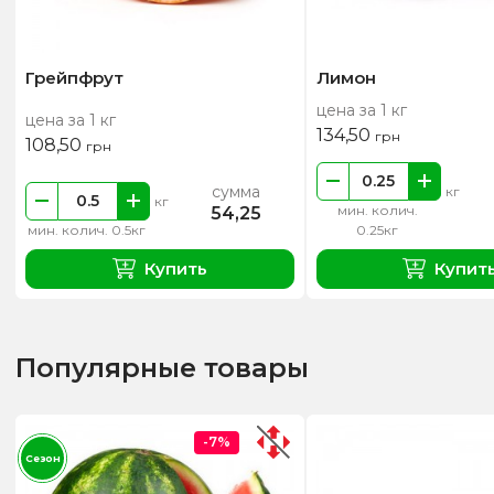
Грейпфрут
Лимон
цена за 1 кг
цена за 1 кг
134,50
грн
108,50
грн
сумма
кг
кг
мин. колич.
54,25
мин. колич. 0.5кг
0.25кг
Купить
Купит
Популярные товары
-7%
Сезон