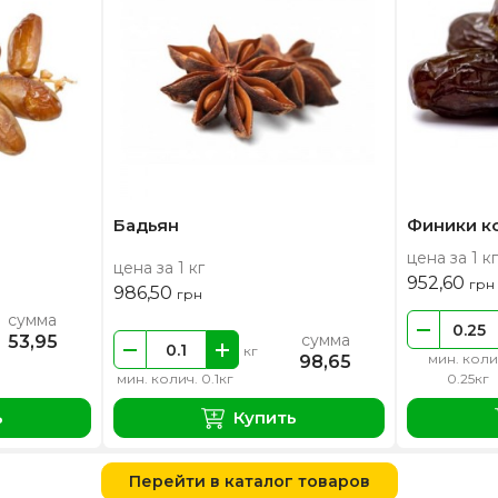
Бадьян
Финики к
цена за 1 кг
цена за 1 кг
952,60
грн
986,50
грн
сумма
сумма
53,95
кг
мин. коли
98,65
мин. колич. 0.1кг
0.25кг
ь
Купить
Перейти в каталог товаров