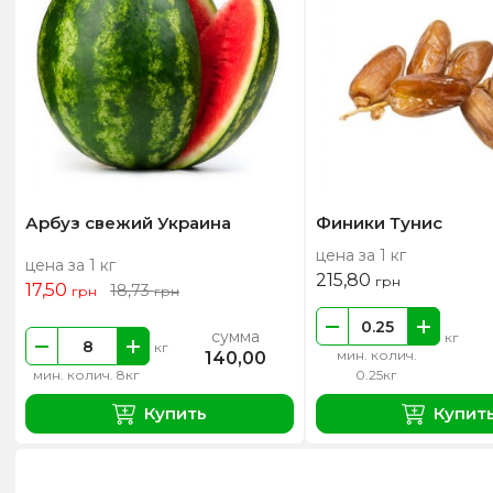
Арбуз свежий Украина
Финики Тунис
цена за 1 кг
цена за 1 кг
215,80
грн
17,50
18,73
грн
грн
сумма
кг
кг
мин. колич.
140,00
мин. колич. 8кг
0.25кг
Купить
Купит