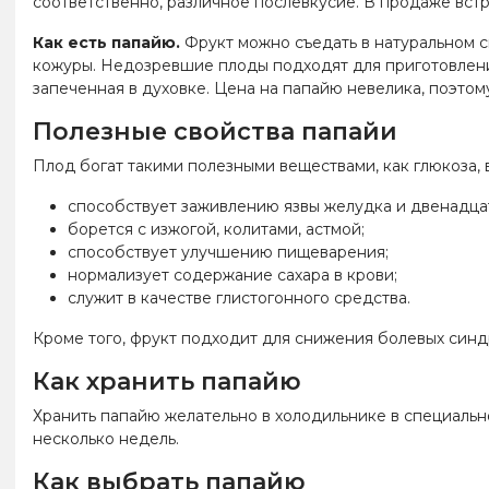
соответственно, различное послевкусие. В продаже вст
Как есть папайю.
Фрукт можно съедать в натуральном с
кожуры. Недозревшие плоды подходят для приготовления
запеченная в духовке. Цена на папайю невелика, поэто
Полезные свойства папайи
Плод богат такими полезными веществами, как глюкоза, 
способствует заживлению язвы желудка и двенадца
борется с изжогой, колитами, астмой;
способствует улучшению пищеварения;
нормализует содержание сахара в крови;
служит в качестве глистогонного средства.
Кроме того, фрукт подходит для снижения болевых синдр
Как хранить папайю
Хранить папайю желательно в холодильнике в специально
несколько недель.
Как выбрать папайю