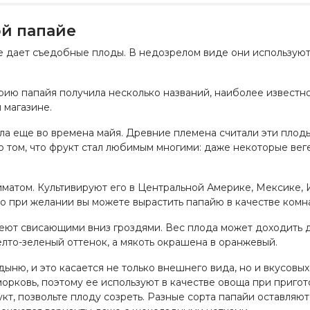
й папайе
е дает съедобные плоды. В недозрелом виде они используют
рию папайя получила несколько названий, наиболее известно
 магазине.
чила еще во времена майя. Древние племена считали эти пло
 о том, что фрукт стал любимым многими: даже некоторые вег
иматом. Культивируют его в Центральной Америке, Мексике,
о при желании вы можете вырастить папайю в качестве комна
пеют свисающими вниз гроздями. Вес плода может доходить 
лто-зеленый оттенок, а мякоть окрашена в оранжевый.
дыню, и это касается не только внешнего вида, но и вкусовых
морковь, поэтому ее используют в качестве овоща при приго
кт, позвольте плоду созреть. Разные сорта папайи оставляют