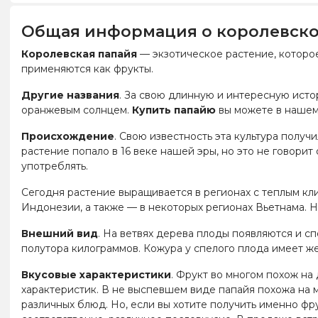
Общая информация о королевско
Королевская папайя
— экзотическое растение, которо
применяются как фрукты.
Другие названия
. За свою длинную и интересную исто
оранжевым солнцем.
Купить папайю
вы можете в нашем
Происхождение
. Свою известность эта культура полу
растение попало в 16 веке нашей эры, но это не говорит
употреблять.
Сегодня растение выращивается в регионах с теплым кл
Индонезии, а также — в некоторых регионах Вьетнама. Н
Внешний вид
. На ветвях дерева плоды появляются и с
полутора килограммов. Кожура у спелого плода имеет же
Вкусовые характеристики
. Фрукт во многом похож на 
характеристик. В не выспевшем виде папайя похожа на 
различных блюд. Но, если вы хотите получить именно фру