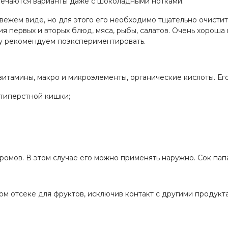
речаются варианты даже с шоколадными нотками.
вежем виде, но для этого его необходимо тщательно очистит
 первых и вторых блюд, мяса, рыбы, салатов. Очень хороша 
му рекомендуем поэкспериментировать.
витамины, макро и микроэлементы, органические кислоты. Ег
типерстной кишки;
омов. В этом случае его можно применять наружно. Сок папа
м отсеке для фруктов, исключив контакт с другими продукта