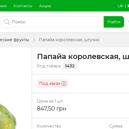
нии
Контакты
Акции
UK
∣
Найти
ческие фрукты
Папайа королевская, штучно
Папайа королевская, 
Код товара:
1432
Под заказ
i
Цена за 1 шт
847,50
грн
Количество
Сумма