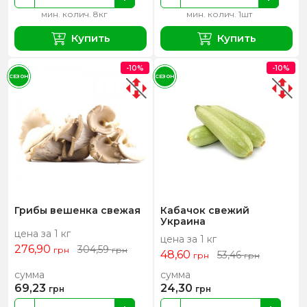
мин. колич. 8кг
мин. колич. 1шт
Купить
Купить
-10%
-10%
СЕЗОН
СЕЗОН
Грибы вешенка свежая
Кабачок свежий
Украина
цена за 1 кг
цена за 1 кг
276,90
304,59
грн
грн
48,60
53,46
грн
грн
сумма
сумма
69,23
24,30
грн
грн