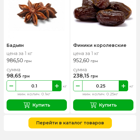
Бадьян
Финики королевские
цена за 1 кг
цена за 1 кг
986,50
952,60
грн
грн
сумма
сумма
98,65
238,15
грн
грн
кг
кг
мин. колич. 0.1кг
мин. колич. 0.25кг
Купить
Купить
Перейти в каталог товаров