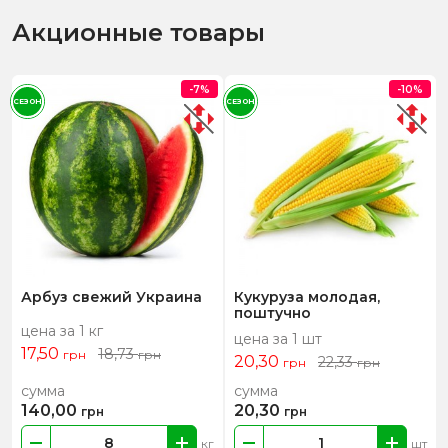
Акционные товары
-7%
-10%
СЕЗОН
СЕЗОН
Арбуз свежий Украина
Кукуруза молодая,
поштучно
цена за 1 кг
цена за 1 шт
17,50
18,73
грн
грн
20,30
22,33
грн
грн
сумма
сумма
140,00
20,30
грн
грн
кг
шт