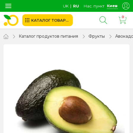
Киев
UK
∣
RU
Нас. пункт
0
КАТАЛОГ ТОВАРОВ
Каталог продуктов питания
Фрукты
Авокад