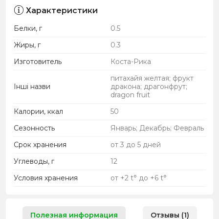
Характеристики
Белки, г
0.5
Жиры, г
0.3
Изготовитель
Коста-Рика
питахайя желтая; фрукт
Інші назви
дракона; драгонфрут;
dragon fruit
Калории, ккал
50
Сезонность
Январь; Декабрь; Февраль
Срок хранения
от 3 до 5 дней
Углеводы, г
12
Условия хранения
от +2 t° до +6 t°
Полезная информация
Отзывы (1)