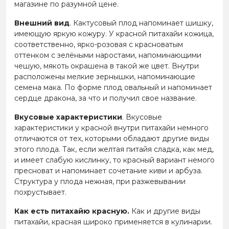
магазине по разумной цене.
Внешний вид
. Кактусовый плод напоминает шишку,
имеющую яркую кожуру. У красной питахайи кожица,
соответственно, ярко-розовая с красноватым
оттенком с зелёными наростами, напоминающими
чешую, мякоть окрашена в такой же цвет. Внутри
расположены мелкие зернышки, напоминающие
семена мака. По форме плод овальный и напоминает
сердце дракона, за что и получил свое название.
Вкусовые характеристики
. Вкусовые
характеристики у красной внутри питахайи немного
отличаются от тех, которыми обладают другие виды
этого плода. Так, если желтая питайя сладка, как мед,
и имеет слабую кислинку, то красный вариант немого
пресноват и напоминает сочетание киви и арбуза.
Структура у плода нежная, при разжевывании
похрустывает.
Как есть питахайю красную.
Как и другие виды
питахайи, красная широко применяется в кулинарии.