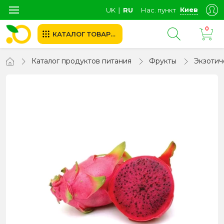
Киев
UK
∣
RU
Нас. пункт
0
КАТАЛОГ ТОВАРОВ
Каталог продуктов питания
Фрукты
Экзотич