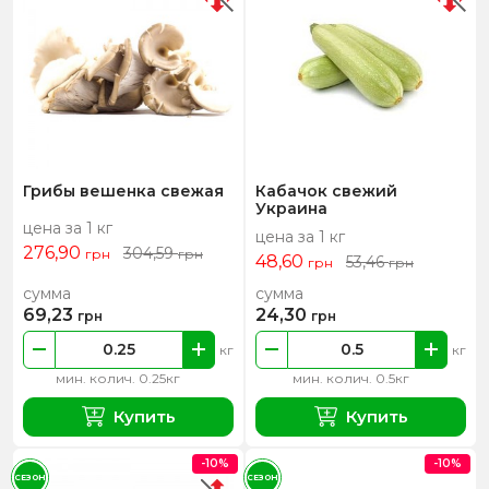
Грибы вешенка свежая
Кабачок свежий
Украина
цена за 1 кг
цена за 1 кг
276,90
304,59
грн
грн
48,60
53,46
грн
грн
сумма
сумма
69,23
24,30
грн
грн
кг
кг
мин. колич. 0.25кг
мин. колич. 0.5кг
Купить
Купить
-10%
-10%
СЕЗОН
СЕЗОН