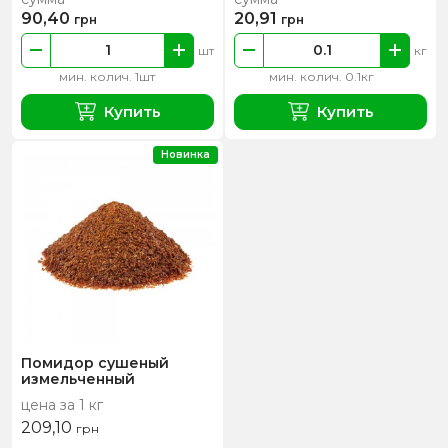
90,40
20,91
грн
грн
шт
кг
мин. колич. 1шт
мин. колич. 0.1кг
Купить
Купить
Новинка
Помидор сушеный
измельченный
цена за 1 кг
209,10
грн