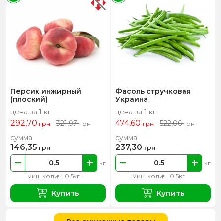
Персик инжирный
Фасоль стручковая
(плоский)
Украина
цена за 1 кг
цена за 1 кг
292,70
474,60
321,97
522,06
грн
грн
грн
грн
сумма
сумма
146,35
237,30
грн
грн
кг
кг
мин. колич. 0.5кг
мин. колич. 0.5кг
Купить
Купить