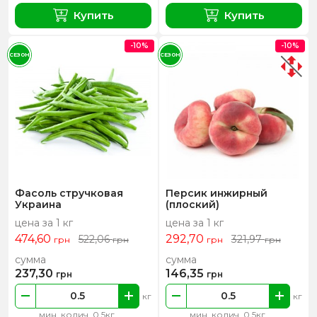
Купить
Купить
-10%
-10%
СЕЗОН
СЕЗОН
Фасоль стручковая
Персик инжирный
Украина
(плоский)
цена за 1 кг
цена за 1 кг
474,60
292,70
522,06
321,97
грн
грн
грн
грн
сумма
сумма
237,30
146,35
грн
грн
кг
кг
мин. колич. 0.5кг
мин. колич. 0.5кг