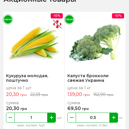
-10%
-10%
СЕЗОН
СЕЗОН
Кукуруза молодая,
Капуста брокколи
поштучно
свежая Украина
цена за 1 шт
цена за 1 кг
20,30
139,00
22,33
152,90
грн
грн
грн
грн
сумма
сумма
20,30
69,50
грн
грн
шт
кг
мин. колич. 1шт
мин. колич. 0.5кг