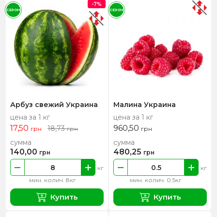
-7%
СЕЗОН
СЕЗОН
Арбуз свежий Украина
Малина Украина
цена за 1 кг
цена за 1 кг
17,50
960,50
18,73
грн
грн
грн
сумма
сумма
140,00
480,25
грн
грн
кг
кг
мин. колич. 8кг
мин. колич. 0.5кг
Купить
Купить