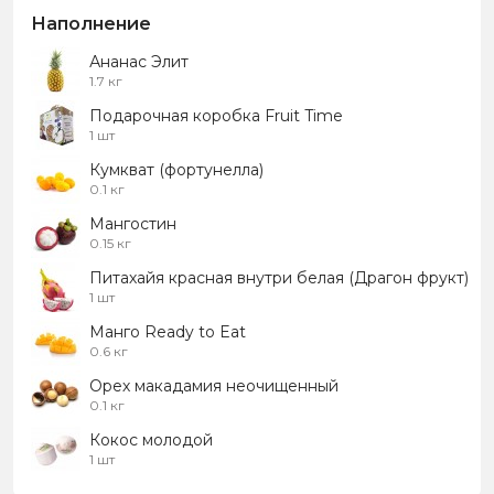
Наполнение
Ананас Элит
1.7 кг
Подарочная коробка Fruit Time
1 шт
Кумкват (фортунелла)
0.1 кг
Мангостин
0.15 кг
Питахайя красная внутри белая (Драгон фрукт)
1 шт
Манго Ready to Eat
0.6 кг
Орех макадамия неочищенный
0.1 кг
Кокос молодой
1 шт