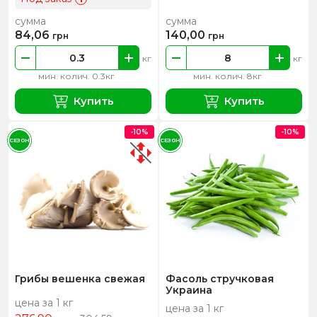
сумма
сумма
84,06
140,00
грн
грн
кг
кг
мин. колич. 0.3кг
мин. колич. 8кг
Купить
Купить
-10%
-10%
СЕЗОН
СЕЗОН
Грибы вешенка свежая
Фасоль стручковая
Украина
цена за 1 кг
цена за 1 кг