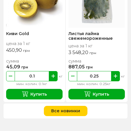
Киви Gold
Листья лайма
свежемороженные
цена за 1 кг
цена за 1 кг
450,90
грн
3 548,20
грн
сумма
сумма
45,09
887,05
грн
грн
кг
кг
мин. колич. 0.1кг
мин. колич. 0.25кг
Купить
Купить
Все новинки