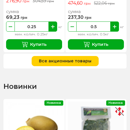
276,90
304,59
грн
грн
474,60
522,06
грн
грн
сумма
сумма
69,23
237,30
грн
грн
кг
кг
мин. колич. 0.25кг
мин. колич. 0.5кг
Купить
Купить
Все акционные товары
Новинки
Новинка
Новинка