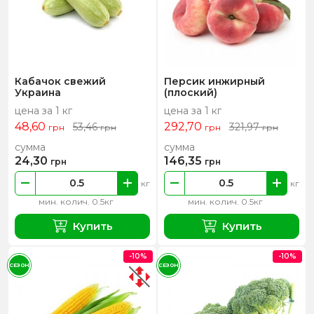
Кабачок свежий
Персик инжирный
Украина
(плоский)
цена за 1 кг
цена за 1 кг
48,60
292,70
53,46
321,97
грн
грн
грн
грн
сумма
сумма
24,30
146,35
грн
грн
кг
кг
мин. колич. 0.5кг
мин. колич. 0.5кг
Купить
Купить
-10%
-10%
СЕЗОН
СЕЗОН