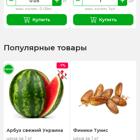
кг
шт
мин. колич. 0.05кг
мин. колич. 1шт
Купить
Купить
Популярные товары
-7%
СЕЗОН
Арбуз свежий Украина
Финики Тунис
цена за 1 кг
цена за 1 кг