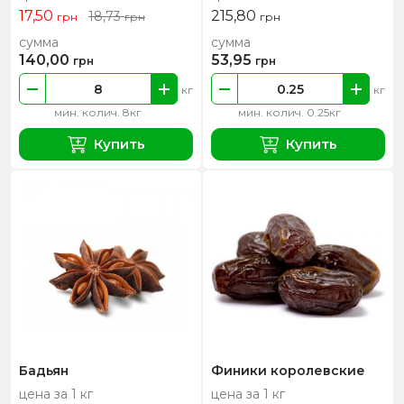
17,50
215,80
18,73
грн
грн
грн
сумма
сумма
140,00
53,95
грн
грн
кг
кг
мин. колич. 8кг
мин. колич. 0.25кг
Купить
Купить
Бадьян
Финики королевские
цена за 1 кг
цена за 1 кг