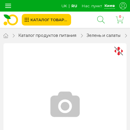
Киев
UK
∣
RU
Нас. пункт
0
КАТАЛОГ ТОВАРОВ
Каталог продуктов питания
Зелень и салаты