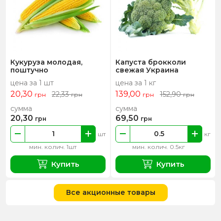
Кукуруза молодая,
Капуста брокколи
поштучно
свежая Украина
цена за 1 шт
цена за 1 кг
20,30
139,00
22,33
152,90
грн
грн
грн
грн
сумма
сумма
20,30
69,50
грн
грн
шт
кг
мин. колич. 1шт
мин. колич. 0.5кг
Купить
Купить
Все акционные товары