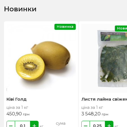
Новинки
Новинка
Нови
Ківі Голд
Листя лайма свіже
ціна за 1 кг
ціна за 1 кг
450,90
3 548,20
грн
грн
сума
кг
кг