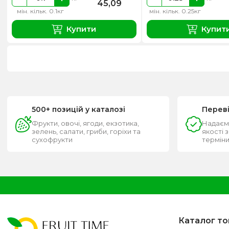
45,09
мін. кільк. 0.1кг
мін. кільк. 0.25кг
Купити
Купит
500+ позицій у каталозі
Перев
Фрукти, овочі, ягоди, екзотика,
Надаєм
зелень, салати, гриби, горіхи та
якості 
сухофрукти
термін
Каталог то