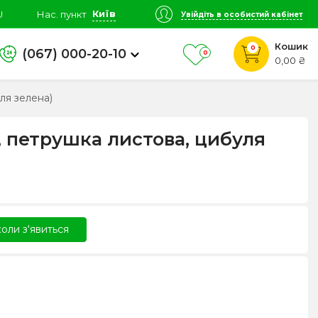
Київ
U
Нас. пункт
Увійдіть в особистий кабінет
Кошик
0
(067) 000-20-10
0
0,00 ₴
уля зелена)
п, петрушка листова, цибуля
оли з'явиться