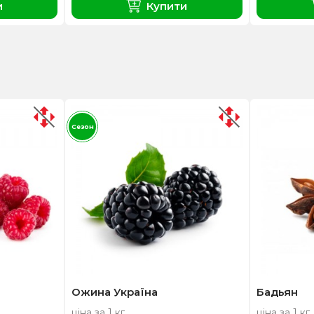
и
Купити
Сезон
Ожина Україна
Бадьян
ціна за 1 кг
ціна за 1 кг