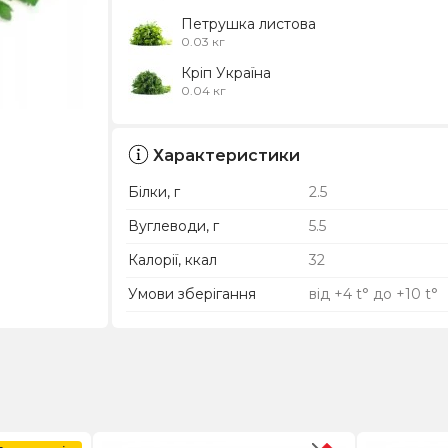
Петрушка листова
0.03 кг
Кріп Україна
0.04 кг
Характеристики
Білки, г
2.5
Вуглеводи, г
5.5
Калорії, ккал
32
Умови зберігання
від +4 t° до +10 t°