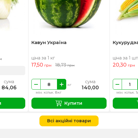
Кавун Україна
Кукурудз
ціна за 1 кг
ціна за 1 шт
н
17,50
20,30
18,73
грн
грн
грн
сума
сума
кг
84,06
140,00
мін. кільк. 8кг
мін. кільк. 
и
Купити
Всі акційні товари