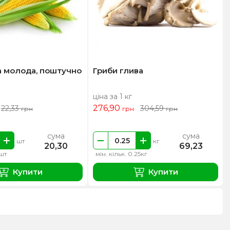
а молода, поштучно
Гриби глива
ціна за 1 кг
276,90
22,33
304,59
грн
грн
грн
сума
сума
шт
кг
20,30
69,23
1шт
мін. кільк. 0.25кг
Купити
Купити