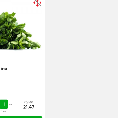
їна
сума
кг
21,47
.05кг