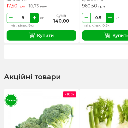
17,50
960,50
18,73
грн
грн
грн
сума
кг
кг
140,00
мін. кільк. 8кг
мін. кільк. 0.5кг
Купити
Купит
Акційні товари
-10%
Сезон