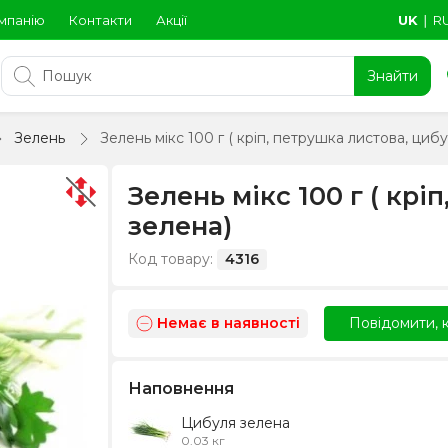
мпанію
Контакти
Акції
UK
∣
R
Знайти
Зелень
Зелень мікс 100 г ( кріп, петрушка листова, циб
Зелень мікс 100 г ( крі
зелена)
Код товару:
4316
Немає в наявності
Повідомити, к
Наповнення
Цибуля зелена
0.03 кг