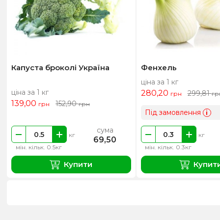
Капуста броколі Україна
Фенхель
ціна за 1 кг
ціна за 1 кг
280,20
299,81
грн
гр
139,00
152,90
грн
грн
Під замовлення
i
сума
кг
кг
69,50
мін. кільк. 0.5кг
мін. кільк. 0.3кг
Купити
Купит