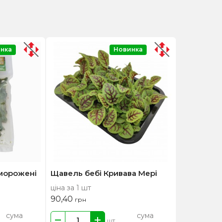
нка
Новинка
морожені
Щавель бебі Кривава Мері
ціна за 1 шт
90,40
грн
сума
сума
шт