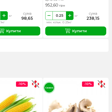
952,60
грн
сума
сума
кг
кг
98,65
238,15
.1кг
мін. кільк. 0.25кг
Купити
Купити
-10%
-10%
Сезон