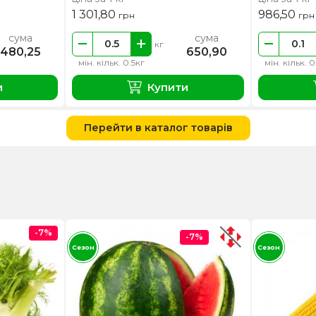
1 301,80
986,50
грн
грн
сума
сума
кг
480,25
650,90
мін. кільк. 0.5кг
мін. кільк. 0
и
Купити
Перейти в каталог товарів
-7%
-7%
Сезон
Сезон