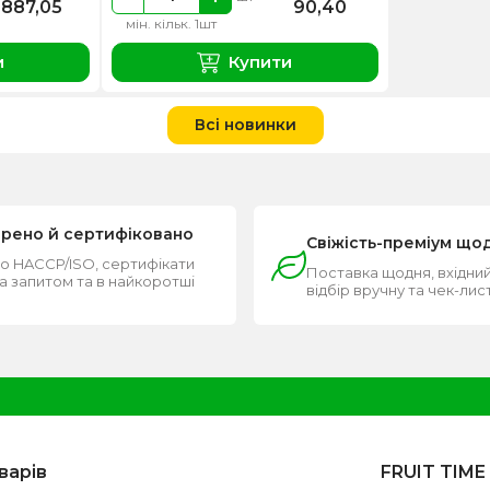
887,05
90,40
мін. кільк. 1шт
и
Купити
Всі новинки
ірено й сертифіковано
Свіжість-преміум що
о HACCP/ISO, сертифікати
Поставка щодня, вхідний
за запитом та в найкоротші
відбір вручну та чек-лис
и
варів
FRUIT TIME