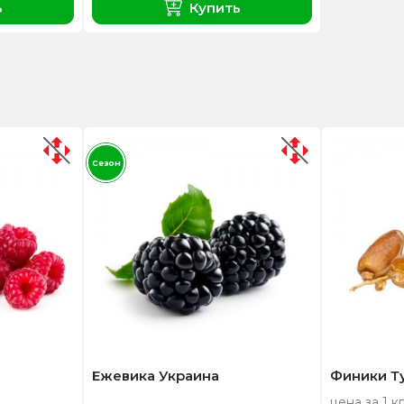
ь
Купить
Сезон
Ежевика Украина
Финики Т
цена за 1 кг