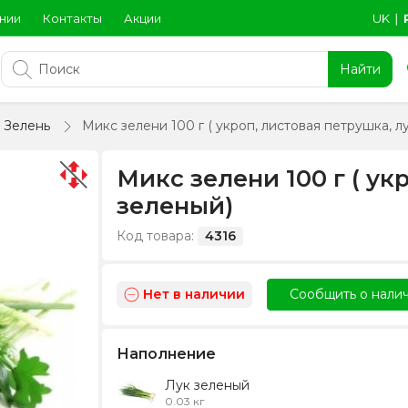
нии
Контакты
Акции
UK
∣
Найти
Зелень
Микс зелени 100 г ( укроп, листовая петрушка, л
Микс зелени 100 г ( ук
зеленый)
Код товара:
4316
Нет в наличии
Сообщить о нали
Наполнение
Лук зеленый
0.03 кг