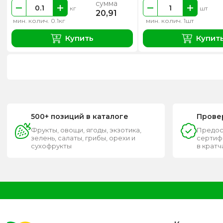
сумма
кг
шт
20,91
мин. колич. 0.1кг
мин. колич. 1шт
Купить
Купит
500+ позиций в каталоге
Прове
Фрукты, овощи, ягоды, экзотика,
Предос
зелень, салаты, грибы, орехи и
сертифи
сухофрукты
в крат