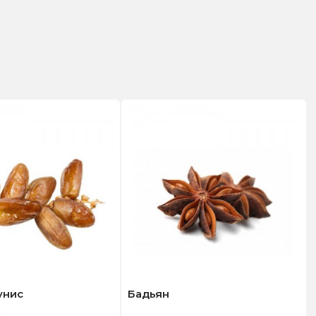
унис
Бадьян