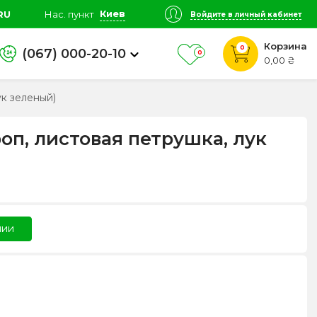
Киев
RU
Нас. пункт
Войдите в личный кабинет
Корзина
0
(067) 000-20-10
0
0,00 ₴
ук зеленый)
роп, листовая петрушка, лук
чии