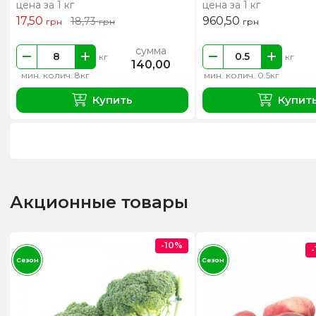
цена за 1 кг
цена за 1 кг
17,50
960,50
18,73
грн
грн
грн
сумма
кг
кг
140,00
мин. колич. 8кг
мин. колич. 0.5кг
Купить
Купит
Акционные товары
-10%
Сезон
Сезон