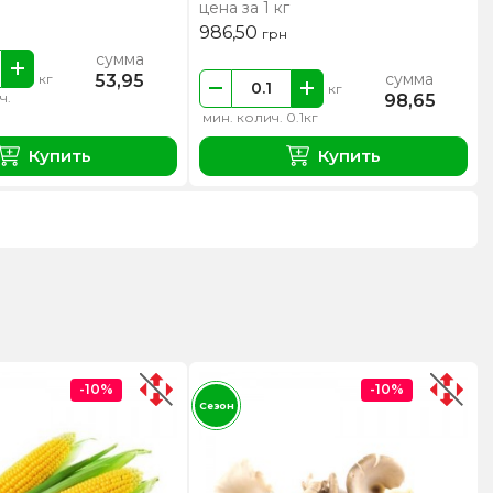
цена за 1 кг
986,50
грн
сумма
сумма
53,95
кг
кг
ч.
98,65
мин. колич. 0.1кг
Купить
Купить
-10%
-10%
Сезон