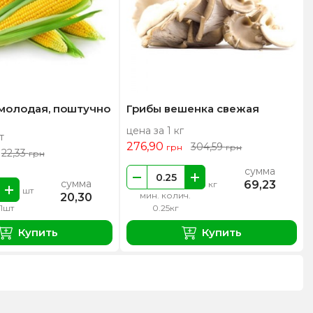
 молодая, поштучно
Грибы вешенка свежая
цена за 1 кг
т
276,90
304,59
грн
грн
22,33
грн
сумма
сумма
69,23
кг
шт
мин. колич.
20,30
 1шт
0.25кг
Купить
Купить