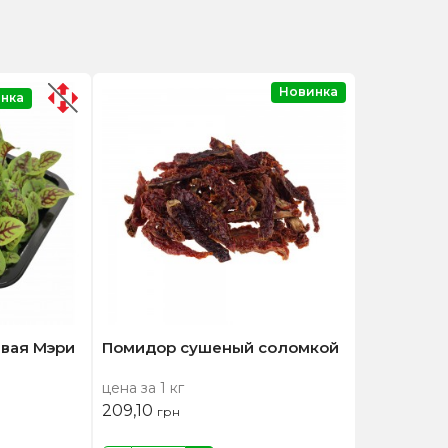
Новинка
нка
вая Мэри
Помидор сушеный соломкой
цена за 1 кг
209,10
грн