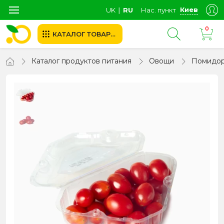
Киев
UK
∣
RU
Нас. пункт
0
КАТАЛОГ ТОВАРОВ
Каталог продуктов питания
Овощи
Помидо