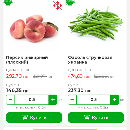
СЕЗОН
СЕЗОН
Персик инжирный
Фасоль стручковая
(плоский)
Украина
цена за 1 кг
цена за 1 кг
292,70
474,60
321,97
522,06
грн
грн
грн
грн
сумма
сумма
146,35
237,30
грн
грн
кг
кг
мин. колич. 0.5кг
мин. колич. 0.5кг
Купить
Купить