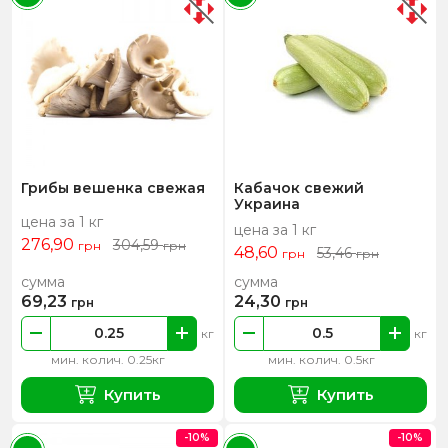
Грибы вешенка свежая
Кабачок свежий
Украина
цена за 1 кг
цена за 1 кг
276,90
304,59
грн
грн
48,60
53,46
грн
грн
сумма
сумма
69,23
24,30
грн
грн
кг
кг
мин. колич. 0.25кг
мин. колич. 0.5кг
Купить
Купить
-10%
-10%