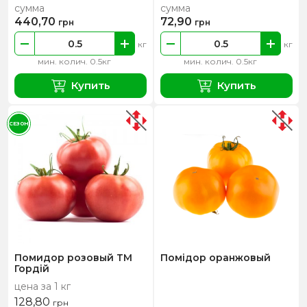
сумма
сумма
440,70
72,90
грн
грн
кг
кг
мин. колич. 0.5кг
мин. колич. 0.5кг
Купить
Купить
СЕЗОН
Помидор розовый ТМ
Помідор оранжовый
Гордій
цена за 1 кг
128,80
грн