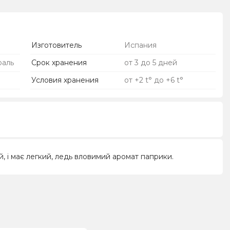
Изготовитель
Испания
раль
Срок хранения
от 3 до 5 дней
Условия хранения
от +2 t° до +6 t°
, і має легкий, ледь вловимий аромат паприки.