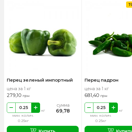
Т
Перец зеленый импортный
Перец падрон
цена за 1 кг
цена за 1 кг
279,10
681,40
грн
грн
сумма
69,78
кг
кг
мин. колич.
мин. колич.
0.25кг
0.25кг
Купить
Купит