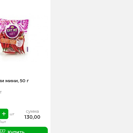
и мини, 50 г
т
сумма
шт
130,00
 1шт
Купить