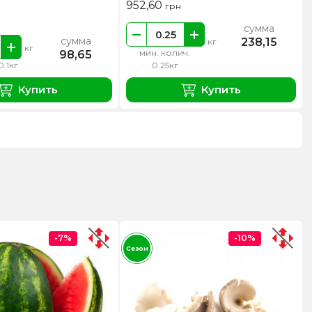
952,60
грн
сумма
сумма
238,15
кг
кг
мин. колич.
98,65
0.1кг
0.25кг
Купить
Купить
-7%
-10%
Сезон