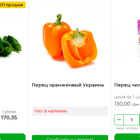
ОП продаж
Перец оранженвый Украина
Перец чил
цена за 1 ш
130,00
грн
Нет в наличии
сумма
170,35
мин. колич.
ь
Сообщить о наличии