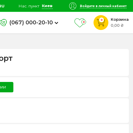
Киев
RU
Нас. пункт
Войдите в личный кабинет
Корзина
0
(067) 000-20-10
0
0,00 ₴
орт
чии