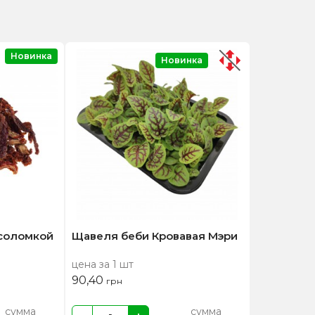
Новинка
Новинка
соломкой
Щавеля беби Кровавая Мэри
цена за 1 шт
90,40
грн
сумма
сумма