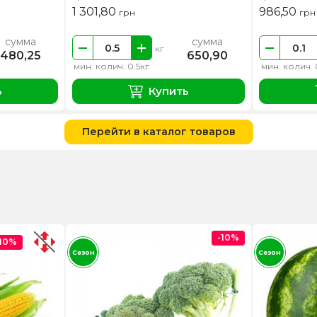
1 301,80
986,50
грн
грн
сумма
сумма
кг
480,25
650,90
мин. колич. 0.5кг
мин. колич. 
ь
Купить
Перейти в каталог товаров
-10%
-10%
Сезон
Сезон