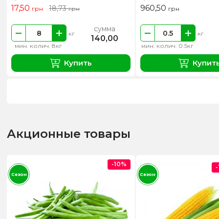
17,50
960,50
18,73
грн
грн
грн
сумма
кг
кг
140,00
мин. колич. 8кг
мин. колич. 0.5кг
Купить
Купит
Акционные товары
-10%
Сезон
Сезон