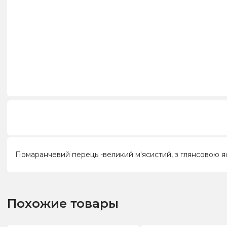
Помаранчевий перець -великий м'ясистий, з глянсовою яс
Похожие товары