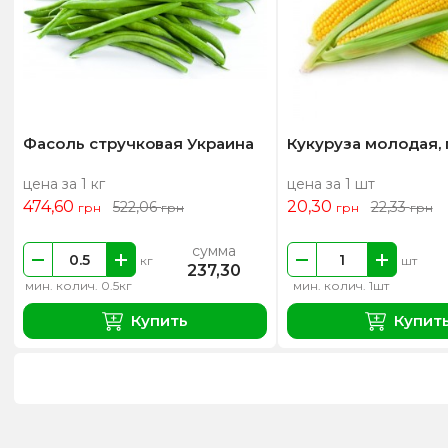
Фасоль стручковая Украина
Кукуруза молодая,
цена за 1 кг
цена за 1 шт
474,60
20,30
522,06
22,33
грн
грн
грн
грн
сумма
кг
шт
237,30
мин. колич. 0.5кг
мин. колич. 1шт
Купить
Купит