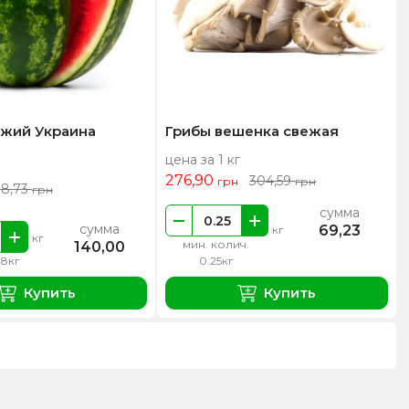
ежий Украина
Грибы вешенка свежая
цена за 1 кг
276,90
304,59
грн
грн
18,73
грн
сумма
сумма
69,23
кг
кг
мин. колич.
140,00
 8кг
0.25кг
Купить
Купить