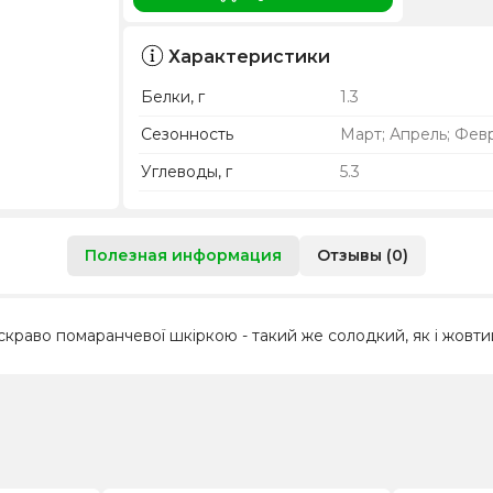
Характеристики
Белки, г
1.3
Сезонность
Март; Апрель; Фев
Углеводы, г
5.3
Полезная информация
Отзывы (0)
краво помаранчевої шкіркою - такий же солодкий, як і жовтий