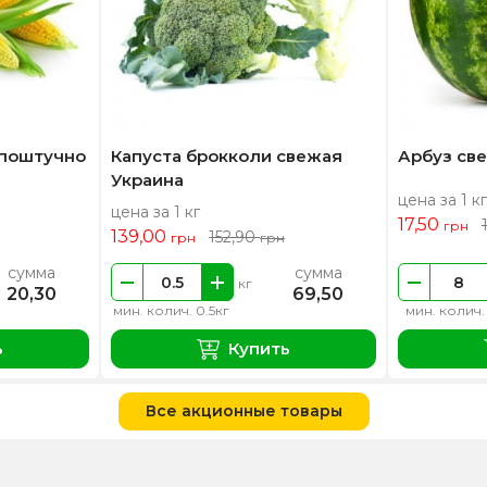
 поштучно
Капуста брокколи свежая
Арбуз св
Украина
цена за 1 кг
цена за 1 кг
17,50
грн
139,00
152,90
грн
грн
сумма
сумма
кг
20,30
69,50
мин. колич. 0.5кг
мин. колич.
ь
Купить
Все акционные товары