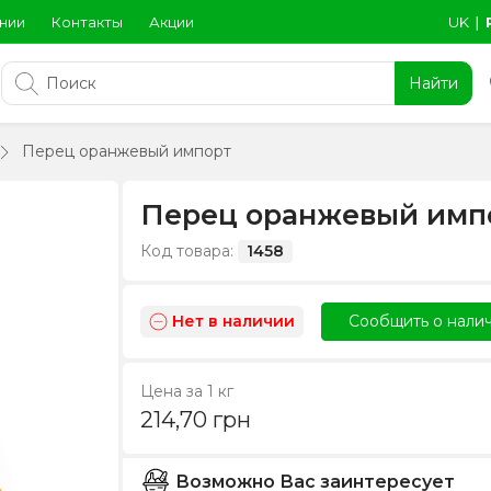
нии
Контакты
Акции
UK
∣
Найти
Перец оранжевый импорт
Перец оранжевый имп
Код товара:
1458
Нет в наличии
Сообщить о нали
Цена за 1 кг
214,70
грн
Возможно Вас заинтересует