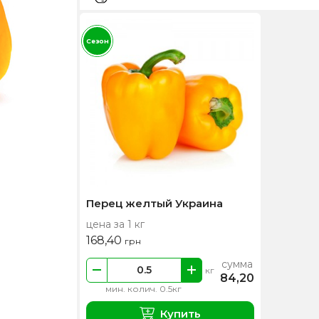
Сезон
Перец желтый Украина
цена за 1 кг
168,40
грн
сумма
кг
84,20
мин. колич. 0.5кг
Купить