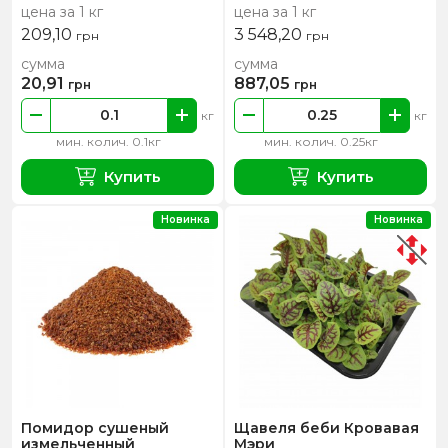
цена за 1 кг
цена за 1 кг
209,10
3 548,20
грн
грн
сумма
сумма
20,91
887,05
грн
грн
кг
кг
мин. колич. 0.1кг
мин. колич. 0.25кг
Купить
Купить
Новинка
Новинка
Помидор сушеный
Щавеля беби Кровавая
измельченный
Мэри