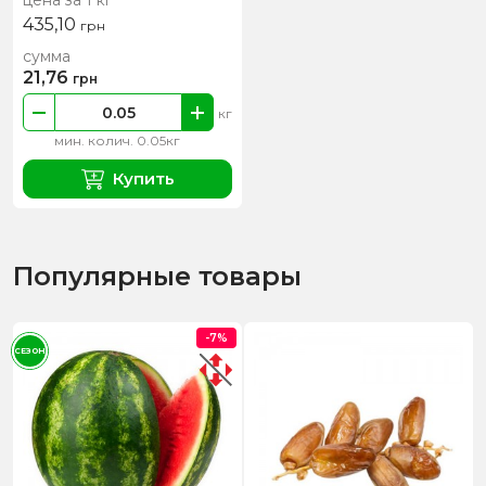
цена за 1 кг
435,10
грн
сумма
21,76
грн
кг
мин. колич. 0.05кг
Купить
Популярные товары
-7%
СЕЗОН