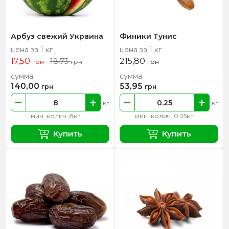
Арбуз свежий Украина
Финики Тунис
цена за 1 кг
цена за 1 кг
17,50
215,80
18,73
грн
грн
грн
сумма
сумма
140,00
53,95
грн
грн
кг
кг
мин. колич. 8кг
мин. колич. 0.25кг
Купить
Купить