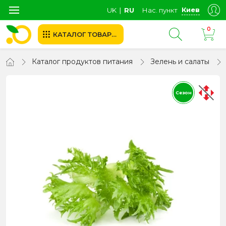
Киев
UK
∣
RU
Нас. пункт
0
КАТАЛОГ ТОВАРОВ
Каталог продуктов питания
Зелень и салаты
Сезон