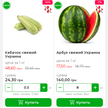
-10%
-7%
СЕЗОН
СЕЗОН
Кабачок свежий
Арбуз свежий Украина
Украина
цена за 1 кг
цена за 1 кг
17,50
18,73
грн
грн
48,60
53,46
грн
грн
сумма
сумма
24,30
140,00
грн
грн
кг
кг
мин. колич. 0.5кг
мин. колич. 8кг
Купить
Купить