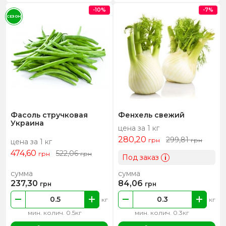
-10%
-7%
СЕЗОН
Фасоль стручковая
Фенхель свежий
Украина
цена за 1 кг
280,20
299,81
грн
грн
цена за 1 кг
474,60
522,06
грн
грн
Под заказ
i
сумма
сумма
237,30
84,06
грн
грн
кг
кг
мин. колич. 0.5кг
мин. колич. 0.3кг