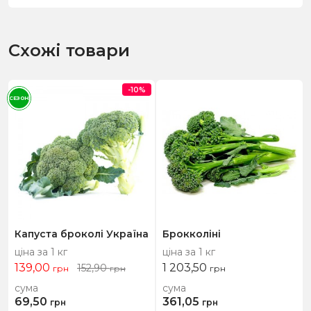
Схожі товари
-10%
СЕЗОН
Капуста броколі Україна
Брокколіні
ціна за 1 кг
ціна за 1 кг
139,00
1 203,50
152,90
грн
грн
грн
сума
сума
69,50
361,05
грн
грн