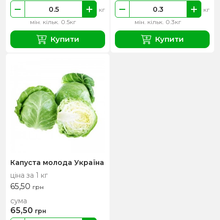
кг
кг
мін. кільк. 0.5кг
мін. кільк. 0.3кг
Купити
Купити
Капуста молода Україна
ціна за 1 кг
65,50
грн
сума
65,50
грн