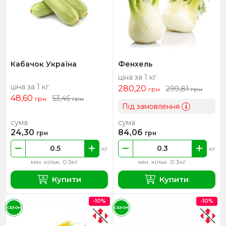
Кабачок Україна
Фенхель
ціна за 1 кг
ціна за 1 кг
280,20
299,81
грн
грн
48,60
53,46
грн
грн
Під замовлення
i
сума
сума
24,30
84,06
грн
грн
кг
кг
мін. кільк. 0.5кг
мін. кільк. 0.3кг
Купити
Купити
-10%
-10%
СЕЗОН
СЕЗОН