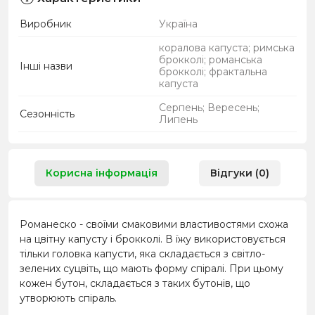
Виробник
Україна
коралова капуста; римська
брокколі; романська
Інші назви
брокколі; фрактальна
капуста
Серпень; Вересень;
Сезонність
Липень
Корисна інформація
Відгуки (0)
Романеско - своїми смаковими властивостями схожа
на цвітну капусту і брокколі. В їжу використовується
тільки головка капусти, яка складається з світло-
зелених суцвіть, що мають форму спіралі. При цьому
кожен бутон, складається з таких бутонів, що
утворюють спіраль.