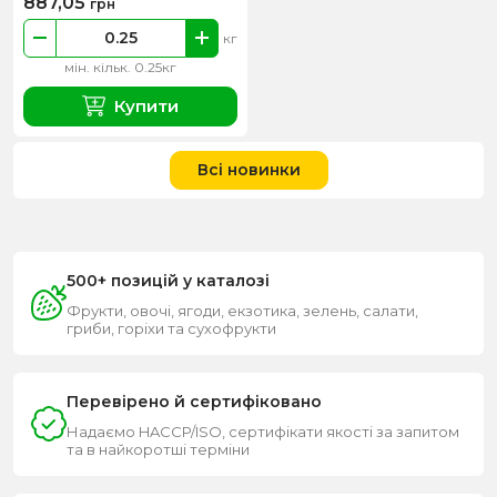
887,05
грн
кг
мін. кільк. 0.25кг
Купити
Всі новинки
500+ позицій у каталозі
Фрукти, овочі, ягоди, екзотика, зелень, салати,
гриби, горіхи та сухофрукти
Перевірено й сертифіковано
Надаємо HACCP/ISO, сертифікати якості за запитом
та в найкоротші терміни