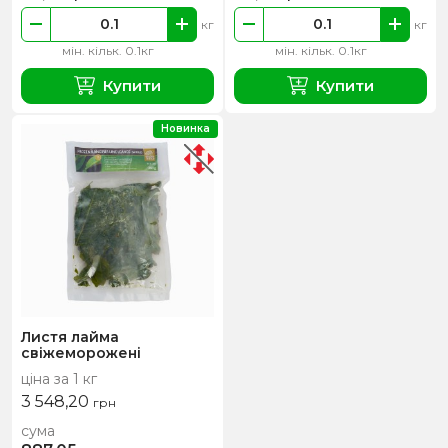
кг
кг
мін. кільк. 0.1кг
мін. кільк. 0.1кг
Купити
Купити
Новинка
Листя лайма
свіжеморожені
ціна за 1 кг
3 548,20
грн
сума