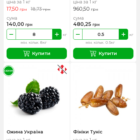
ціна за 1 кг
ціна за 1 кг
17,50
960,50
18,73
грн
грн
грн
сума
сума
140,00
480,25
грн
грн
кг
кг
мін. кільк. 8кг
мін. кільк. 0.5кг
Купити
Купити
СЕЗОН
Ожина Україна
Фініки Туніс