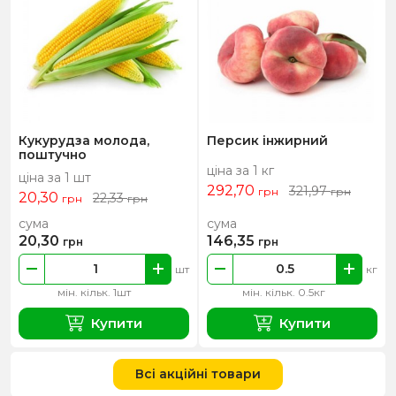
Кукурудза молода,
Персик інжирний
поштучно
ціна за 1 кг
ціна за 1 шт
292,70
321,97
грн
грн
20,30
22,33
грн
грн
сума
сума
20,30
146,35
грн
грн
шт
кг
мін. кільк. 1шт
мін. кільк. 0.5кг
Купити
Купити
Всі акційні товари