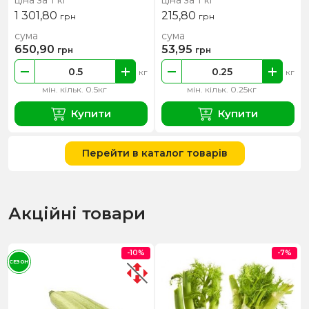
ціна за 1 кг
ціна за 1 кг
1 301,80
215,80
грн
грн
сума
сума
650,90
53,95
грн
грн
кг
кг
мін. кільк. 0.5кг
мін. кільк. 0.25кг
Купити
Купити
Перейти в каталог товарів
Акційні товари
-10%
-7%
СЕЗОН