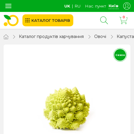
Київ
UK
∣
RU
Нас. пункт
0
КАТАЛОГ ТОВАРІВ
Каталог продуктів харчування
Овочі
Капуста
Сезон