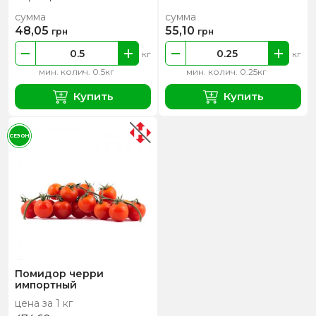
сумма
сумма
48,05
55,10
грн
грн
кг
кг
мин. колич. 0.5кг
мин. колич. 0.25кг
Купить
Купить
СЕЗОН
Помидор черри
импортный
цена за 1 кг