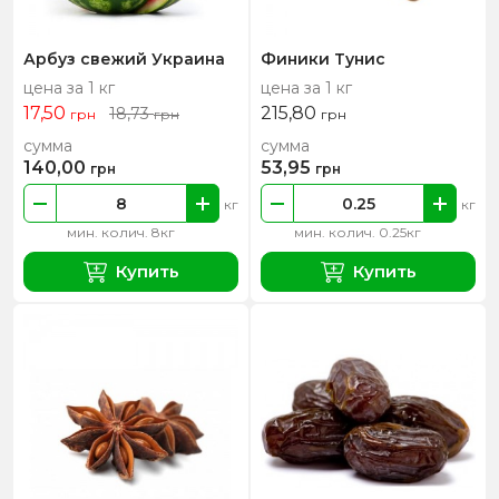
Арбуз свежий Украина
Финики Тунис
цена за 1 кг
цена за 1 кг
17,50
215,80
18,73
грн
грн
грн
сумма
сумма
140,00
53,95
грн
грн
кг
кг
мин. колич. 8кг
мин. колич. 0.25кг
Купить
Купить