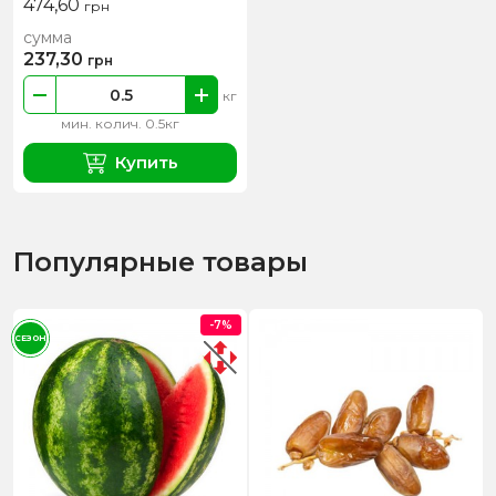
474,60
грн
сумма
237,30
грн
кг
мин. колич. 0.5кг
Купить
Популярные товары
-7%
СЕЗОН