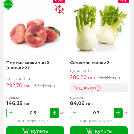
-10%
-7%
СЕЗОН
Персик инжирный
Фенхель свежий
(плоский)
цена за 1 кг
280,20
299,81
грн
грн
цена за 1 кг
292,70
321,97
грн
грн
Под заказ
i
сумма
сумма
146,35
84,06
грн
грн
кг
кг
мин. колич. 0.5кг
мин. колич. 0.3кг
Купить
Купить