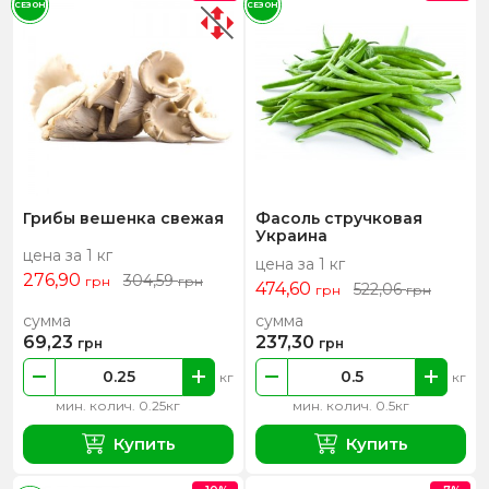
СЕЗОН
СЕЗОН
Грибы вешенка свежая
Фасоль стручковая
Украина
цена за 1 кг
цена за 1 кг
276,90
304,59
грн
грн
474,60
522,06
грн
грн
сумма
сумма
69,23
237,30
грн
грн
кг
кг
мин. колич. 0.25кг
мин. колич. 0.5кг
Купить
Купить